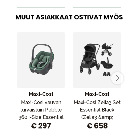
MUUT ASIAKKAAT OSTIVAT MYÖS
Maxi-Cosi
Maxi-Cosi
Maxi-Cosi vauvan
Maxi-Cosi Zelia3 Set
R
turvaistuin Pebble
Essential Black
Lö
360 ​​i-Size Essential
(Zelia3 &amp;
as
€ 297
€ 658
Green
CabrioFix I-Size
&amp; Adap