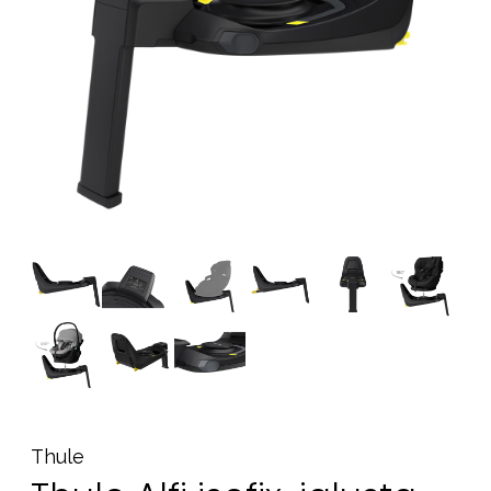
Tarvikkeet
Varaosat
Kampanjat
Lahjavinkkejä
Suosikit
Tavaramerkit
Aurinko ja uinti
Outlet
Opas
Ota meihin yhteyttä osoitteessa
Myymälämme
Thule