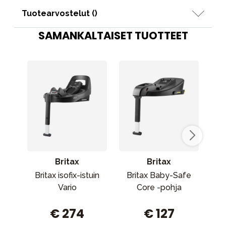
Tuotearvostelut (
)
SAMANKALTAISET TUOTTEET
Britax
Britax
Britax isofix-istuin
Britax Baby-Safe
Ax
Vario
Core -pohja
€ 274
€ 127