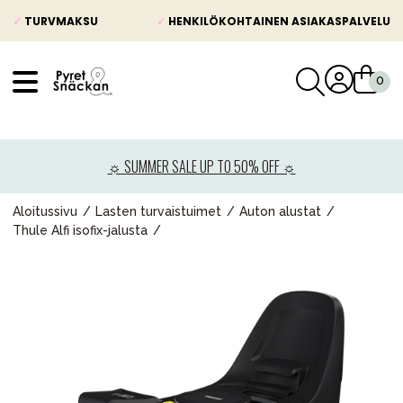
✓
TURVMAKSU
✓
HENKILÖKOHTAINEN ASIAKASPALVELU
VÅRT SORTIMENT
Uutisia
☼ SUMMER SALE UP TO 50% OFF ☼
Lastenvaunut
Lasten turvaistuimet
Aloitussivu
Lasten turvaistuimet
Auton alustat
Thule Alfi isofix-jalusta
Vauvan paketti
Lapsi & vauva
Lelut ja pelit
Äiti & Isä
Huonekalut & vuodevaatteet