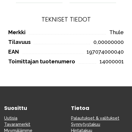
TEKNISET TIEDOT
Merkki
Thule
Tilavuus
0,00000000
EAN
197074000040
Toimittajan tuotenumero
14000001
Suosittu
Tietoa
Uutisia
Palautukset & valitukset
Tavaramerkit
Synnytystakuu
Myymälämme
Hintatakuu