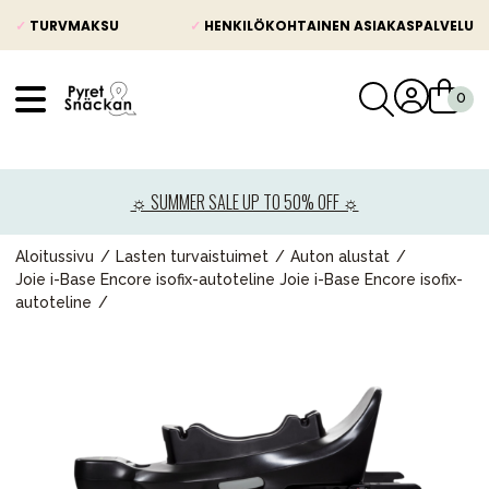
✓
TURVMAKSU
✓
HENKILÖKOHTAINEN ASIAKASPALVELU
VÅRT SORTIMENT
Uutisia
☼ SUMMER SALE UP TO 50% OFF ☼
Lastenvaunut
Lasten turvaistuimet
Aloitussivu
Lasten turvaistuimet
Auton alustat
Joie i-Base Encore isofix-autoteline Joie i-Base Encore isofix-
Vauvan paketti
autoteline
Lapsi & vauva
Lelut ja pelit
Äiti & Isä
Huonekalut & vuodevaatteet