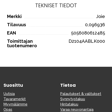
TEKNISET TIEDOT
Merkki
Joie
Tilavuus
0,096936
EAN
5056080612485
Toimittajan
D2104AABLK000
tuotenumero
Suosittu
Tietoa
Uutisia
Palautukset & valitukset
Tavaramerkit
Synnytystakuu
Myymälämme
Hintatakuu
Opas
Varaa neuvonantaja