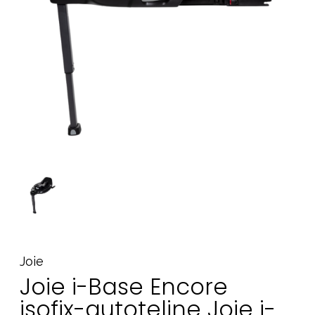
Tarvikkeet
Varaosat
Kampanjat
Lahjavinkkejä
Suosikit
Tavaramerkit
Aurinko ja uinti
Outlet
Opas
Ota meihin yhteyttä osoitteessa
Joie
Myymälämme
Joie i-Base Encore
isofix-autoteline Joie i-