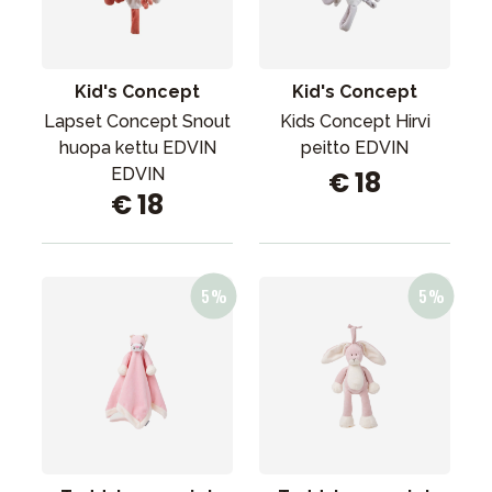
Tarvikkeet
Varaosat
Kampanjat
Kid's Concept
Kid's Concept
Lahjavinkkejä
Lapset Concept Snout
Kids Concept Hirvi
huopa kettu EDVIN
peitto EDVIN
Suosikit
EDVIN
€ 18
€ 18
Tavaramerkit
Aurinko ja uinti
Outlet
Opas
Ota meihin yhteyttä osoitteessa
Myymälämme