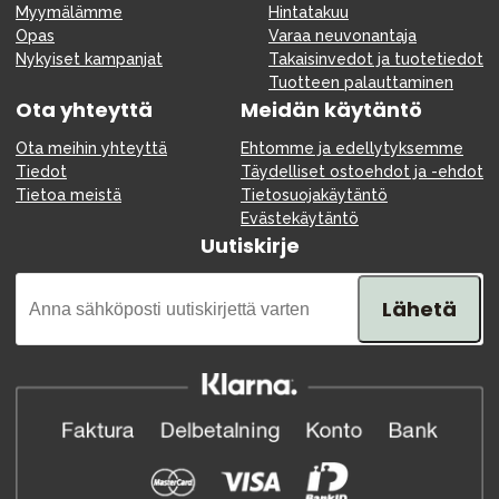
Myymälämme
Hintatakuu
Opas
Varaa neuvonantaja
Nykyiset kampanjat
Takaisinvedot ja tuotetiedot
Tuotteen palauttaminen
Ota yhteyttä
Meidän käytäntö
Ota meihin yhteyttä
Ehtomme ja edellytyksemme
Tiedot
Täydelliset ostoehdot ja -ehdot
Tietoa meistä
Tietosuojakäytäntö
Evästekäytäntö
Uutiskirje
Lähetä