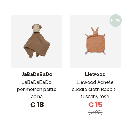
JaBaDaBaDo
Liewood
JaBaDaBaDo
Liewood Agnete
pehmoinen peitto
cuddle cloth Rabbit -
apina
tuscany rose
€ 18
€ 15
(€ 29)