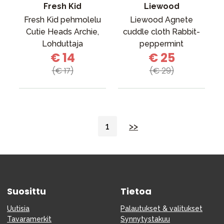
Fresh Kid
Liewood
Fresh Kid pehmolelu
Liewood Agnete
Cutie Heads Archie,
cuddle cloth Rabbit-
Lohduttaja
peppermint
€ 14
€ 25
(€ 17)
(€ 29)
1
>>
Suosittu
Tietoa
Uutisia
Palautukset & valitukset
Tavaramerkit
Synnytystakuu