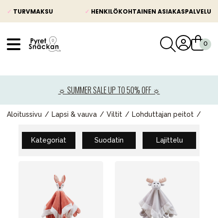
✓
TURVMAKSU
✓
HENKILÖKOHTAINEN ASIAKASPALVELU
VÅRT SORTIMENT
Uutisia
☼ SUMMER SALE UP TO 50% OFF ☼
Lastenvaunut
Lasten turvaistuimet
Aloitussivu
Lapsi & vauva
Viltit
Lohduttajan peitot
Vauvan paketti
Kategoriat
Suodatin
Lajittelu
Lapsi & vauva
Lelut ja pelit
Äiti & Isä
Huonekalut & vuodevaatteet