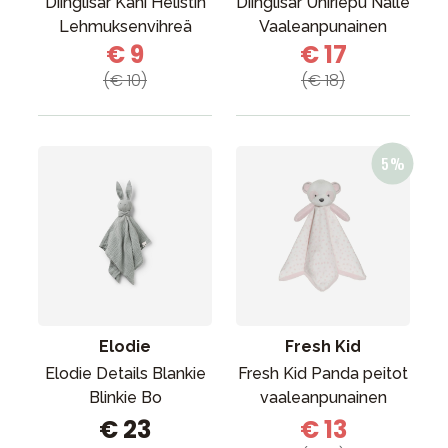
Diinglisar Kani Helistin
Diinglisar Uniriepu Nalle
Lehmuksenvihreä
Vaaleanpunainen
€ 9
€ 17
(€ 10)
(€ 18)
Elodie
Fresh Kid
Elodie Details Blankie
Fresh Kid Panda peitot
Blinkie Bo
vaaleanpunainen
€ 23
€ 13