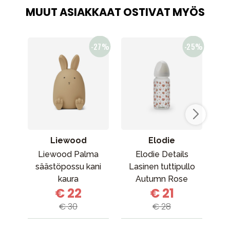
MUUT ASIAKKAAT OSTIVAT MYÖS
Liewood
Elodie
Liewood Palma
Elodie Details
Jo
säästöpossu kani
Lasinen tuttipullo
Sh
kaura
Autumn Rose
€ 22
€ 21
€ 30
€ 28