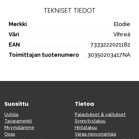
TEKNISET TIEDOT
Merkki
Elodie
Väri
Vihreä
EAN
7333222021182
Toimittajan tuotenumero
30350203417NA
Suosittu
Tietoa
Uutisia
Palautukset & valitukset
Tavaramerkit
Synnytystakuu
Myymälämme
Hintatakuu
Opas
Varaa neuvonantaja