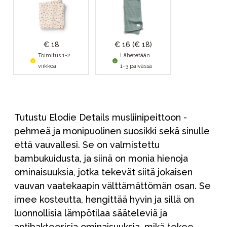
€ 18
€ 16
(€ 18)
Toimitus 1-2
Lähetetään
viikkoa
1–3 päivässä
Tutustu Elodie Details musliinipeittoon -
pehmeä ja monipuolinen suosikki sekä sinulle
että vauvallesi. Se on valmistettu
bambukuidusta, ja siinä on monia hienoja
ominaisuuksia, jotka tekevät siitä jokaisen
vauvan vaatekaapin välttämättömän osan. Se
imee kosteutta, hengittää hyvin ja sillä on
luonnollisia lämpötilaa sääteleviä ja
antibakteerisia ominaisuuksia, mikä tekee