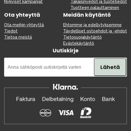
Nykyiset kampanjat
Takaisinvedot ja tuotetiedot
Tuotteen palauttaminen
Ota yhteyttä
Meidän käytäntö
Ota meihin yhteyttä
Ehtomme ja edellytyksemme
Tiedot
Täydelliset ostoehdot ja -ehdot
Tietoa meistä
Tietosuojakäytäntö
Evästekäytäntö
Uutiskirje
Lähetä