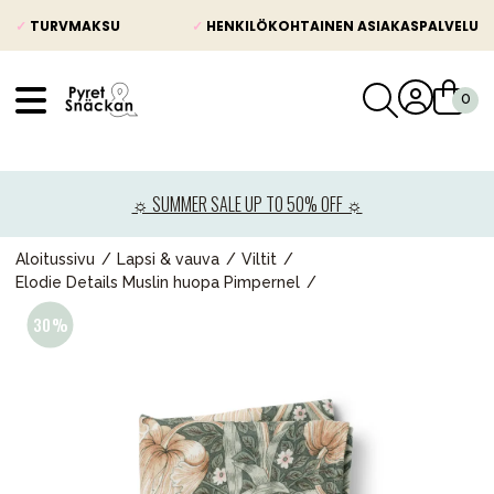
✓
TURVMAKSU
✓
HENKILÖKOHTAINEN ASIAKASPALVELU
VÅRT SORTIMENT
Uutisia
☼ SUMMER SALE UP TO 50% OFF ☼
Lastenvaunut
Lasten turvaistuimet
Aloitussivu
Lapsi & vauva
Viltit
Elodie Details Muslin huopa Pimpernel
Vauvan paketti
Lapsi & vauva
Lelut ja pelit
Äiti & Isä
Huonekalut & vuodevaatteet