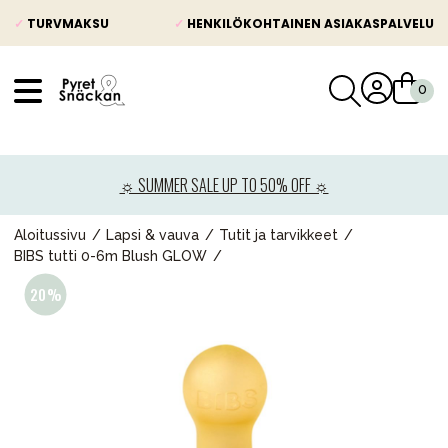
✓
TURVMAKSU
✓
HENKILÖKOHTAINEN ASIAKASPALVELU
VÅRT SORTIMENT
Uutisia
☼ SUMMER SALE UP TO 50% OFF ☼
Lastenvaunut
Lasten turvaistuimet
Aloitussivu
Lapsi & vauva
Tutit ja tarvikkeet
BIBS tutti 0-6m Blush GLOW
Vauvan paketti
Lapsi & vauva
Lelut ja pelit
Äiti & Isä
Huonekalut & vuodevaatteet