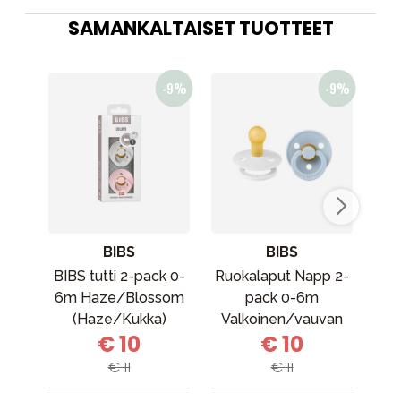
SAMANKALTAISET TUOTTEET
BIBS
BIBS
BIBS tutti 2-pack 0-
Ruokalaput Napp 2-
Ri
6m Haze/Blossom
pack 0-6m
(Haze/Kukka)
Valkoinen/vauvan
€ 10
€ 10
sininen
€ 11
€ 11