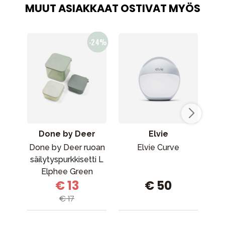
MUUT ASIAKKAAT OSTIVAT MYÖS
Done by Deer
Elvie
Done by Deer ruoan
Elvie Curve
Fi
säilytyspurkkisetti L
Elphee Green
€ 13
€ 50
€ 17