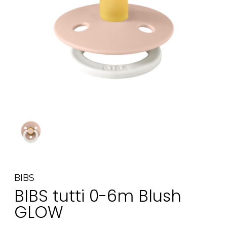
Tarvikkeet
Varaosat
Kampanjat
Lahjavinkkejä
Suosikit
Tavaramerkit
Aurinko ja uinti
Outlet
Opas
Ota meihin yhteyttä osoitteessa
BIBS
BIBS tutti 0-6m Blush
Myymälämme
GLOW