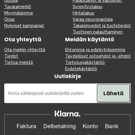
Uutisia
Palautukset & valitukset
Tavaramerkit
Synnytystakuu
Myymälämme
Hintatakuu
Opas
Varaa neuvonantaja
Nykyiset kampanjat
Takaisinvedot ja tuotetiedot
Tuotteen palauttaminen
Ota yhteyttä
Meidän käytäntö
Ota meihin yhteyttä
Ehtomme ja edellytyksemme
Tiedot
Täydelliset ostoehdot ja -ehdot
Tietoa meistä
Tietosuojakäytäntö
Evästekäytäntö
Uutiskirje
Lähetä