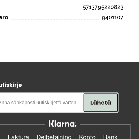
5713795220823
ero
9401107
tiskirje
Lähetä