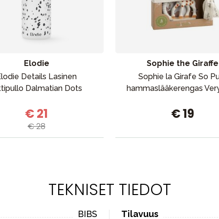
Elodie
Sophie the Giraffe
lodie Details Lasinen
Sophie la Girafe So P
ttipullo Dalmatian Dots
hammaslääkerengas Very
€ 21
€ 19
€ 28
TEKNISET TIEDOT
BIBS
Tilavuus