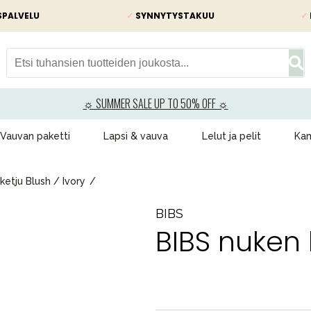
SPALVELU
✓
SYNNYTYSTAKUU
✓
☼ SUMMER SALE UP TO 50% OFF ☼
Vauvan paketti
Lapsi & vauva
Lelut ja pelit
Kam
ketju Blush / Ivory
BIBS
BIBS nuken 