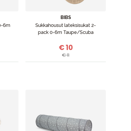
BIBS
 0-6m
Sukkahousut lateksisukat 2-
Rint
pack 0-6m Taupe/Scuba
€ 10
€ 11