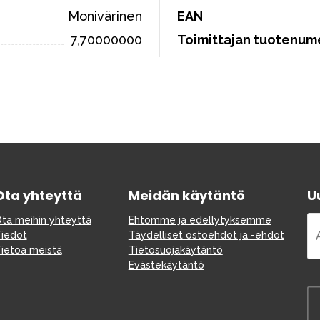
Monivärinen
EAN
7,70000000
Toimittajan tuotenum
Ota yhteyttä
Meidän käytäntö
Uu
ta meihin yhteyttä
Ehtomme ja edellytyksemme
iedot
Täydelliset ostoehdot ja -ehdot
ietoa meistä
Tietosuojakäytäntö
Evästekäytäntö