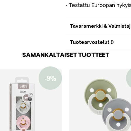
Tarvikkeet
- Testattu Euroopan nykyi
Varaosat
Tavaramerkki & Valmistaj
Tuotearvostelut (
)
SAMANKALTAISET TUOTTEET
Outlet
Opas
Ota meihin yhteyttä osoitteessa