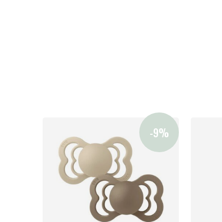
Lasten turvaistuimet
Vauvan paketti
Lapsi & vauva
Lelut ja pelit
Aurinko ja uinti