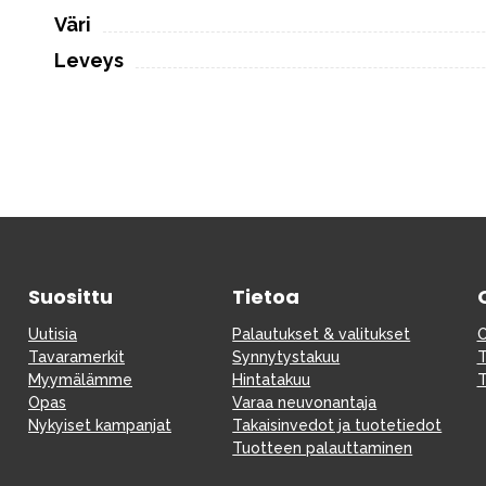
Väri
Leveys
Suosittu
Tietoa
Uutisia
Palautukset & valitukset
O
Tavaramerkit
Synnytystakuu
T
Myymälämme
Hintatakuu
T
Opas
Varaa neuvonantaja
Nykyiset kampanjat
Takaisinvedot ja tuotetiedot
Tuotteen palauttaminen