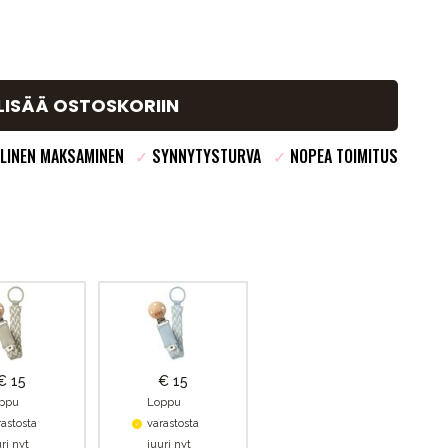
LISÄÄ OSTOSKORIIN
LINEN MAKSAMINEN
✓
SYNNYTYSTURVA
✓
NOPEA TOIMITUS
€ 15
€ 15
ppu
Loppu
rastosta
varastosta
ri nyt
juuri nyt