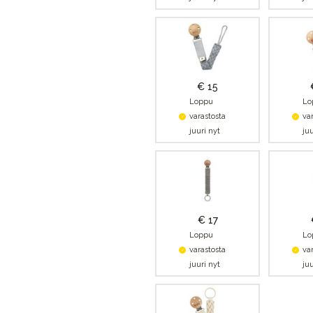
€ 15
Loppu
Lo
varastosta
va
juuri nyt
juu
€ 17
Loppu
Lo
varastosta
va
juuri nyt
juu