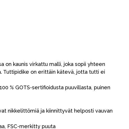
sa on kaunis virkattu malli, joka sopii yhteen
Tuttipidike on erittäin kätevä, jotta tutti ei
 100 % GOTS-sertifioidusta puuvillasta, puinen
ovat nikkelittömiä ja kiinnittyvät helposti vauvan
Kampanjat
Lahjavinkkejä
laa, FSC-merkitty puuta