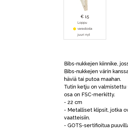
€ 15
Loppu
varastosta
juuri nyt
Bibs-nukkejen kiinnike, jos
Bibs-nukkejen värin kanssa. 
häviä tai putoa maahan.
Tutin ketju on valmistettu
VÅRT SORTIMENT
osa on FSC-merkitty.
- 22 cm
- Metalliset klipsit, jotka 
Äiti & Isä
vaatteisiin.
Huonekalut & vuodevaatteet
- GOTS-sertifioitua puuvil