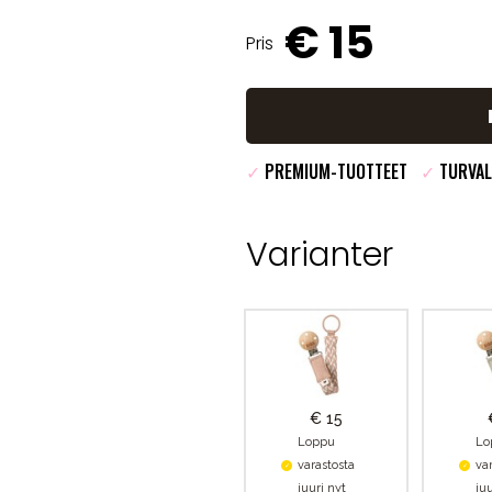
€ 15
Pris
✓
PREMIUM-TUOTTEET
✓
TURVAL
Varianter
€ 15
Loppu
Lo
varastosta
va
juuri nyt
juu