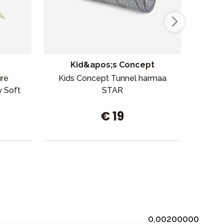
Kid&apos;s Concept
ure
Kids Concept Tunnel harmaa
Don
 Soft
STAR
os
€ 19
0,00200000