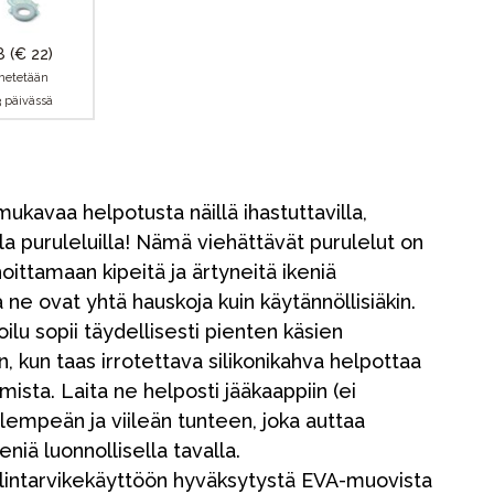
18
(€ 22)
hetetään
3 päivässä
ukavaa helpotusta näillä ihastuttavilla,
lla puruleluilla! Nämä viehättävät purulelut on
hoittamaan kipeitä ja ärtyneitä ikeniä
 ne ovat yhtä hauskoja kuin käytännöllisiäkin.
u sopii täydellisesti pienten käsien
, kun taas irrotettava silikonikahva helpottaa
ista. Laita ne helposti jääkaappiin (ei
lempeän ja viileän tunteen, joka auttaa
niä luonnollisella tavalla.
lintarvikekäyttöön hyväksytystä EVA-muovista