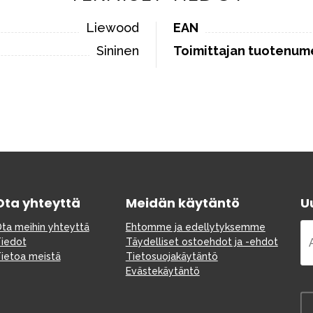
Liewood
EAN
Sininen
Toimittajan tuotenum
Ota yhteyttä
Meidän käytäntö
Uu
ta meihin yhteyttä
Ehtomme ja edellytyksemme
iedot
Täydelliset ostoehdot ja -ehdot
ietoa meistä
Tietosuojakäytäntö
Evästekäytäntö