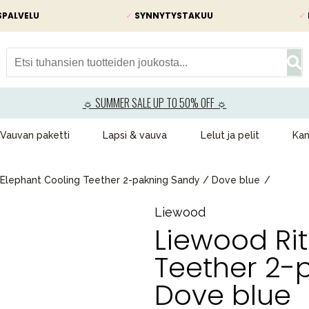
SPALVELU
✓
SYNNYTYSTAKUU
✓
☼ SUMMER SALE UP TO 50% OFF ☼
Vauvan paketti
Lapsi & vauva
Lelut ja pelit
Kam
 Elephant Cooling Teether 2-pakning Sandy / Dove blue
Liewood
Liewood Ri
Teether 2-
Dove blue