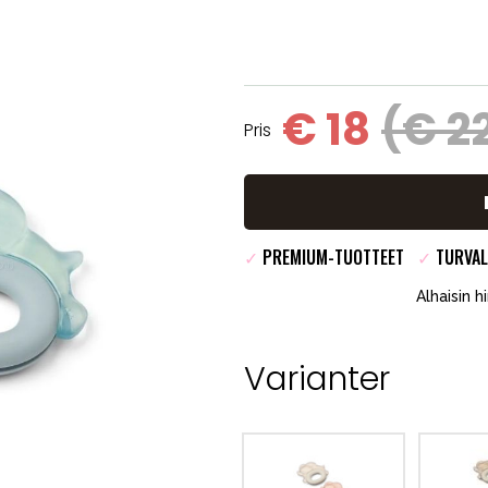
€ 18
(€ 2
Pris
✓
PREMIUM-TUOTTEET
✓
TURVAL
Alhaisin h
Varianter