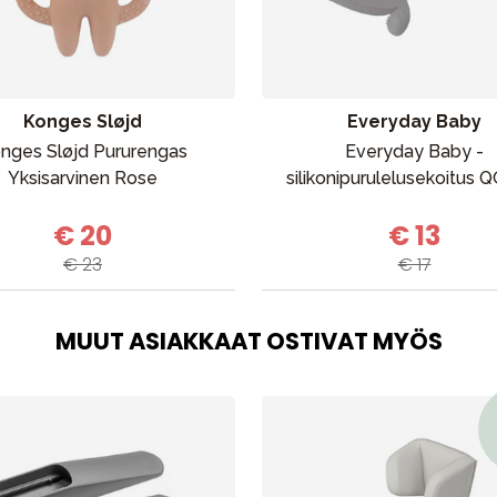
Outlet
Opas
Ota meihin yhteyttä osoitteessa
Konges Sløjd
Everyday Baby
nges Sløjd Pururengas
Everyday Baby -
Yksisarvinen Rose
silikonipurulelusekoitus
€ 20
€ 13
€ 23
€ 17
MUUT ASIAKKAAT OSTIVAT MYÖS