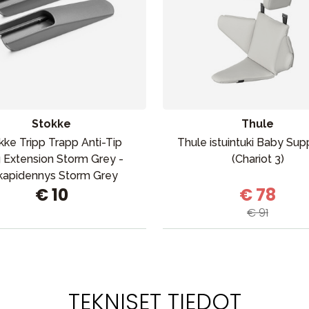
Stokke
Thule
kke Tripp Trapp Anti-Tip
Thule istuintuki Baby Sup
 Extension Storm Grey -
(Chariot 3)
lkapidennys Storm Grey
€ 10
€ 78
€ 91
TEKNISET TIEDOT