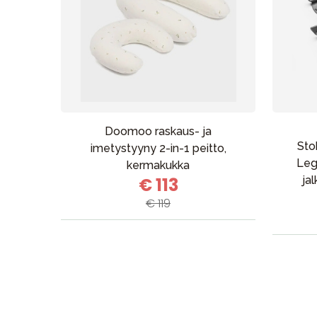
Doomoo raskaus- ja
Sto
imetystyyny 2-in-1 peitto,
Leg
kermakukka
€ 113
ja
€ 119