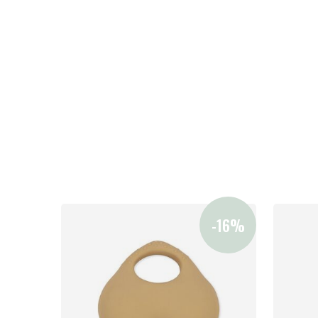
Uutisia
Lastenvaunut
Lasten turvaistuimet
Vauvan paketti
Lapsi & vauva
Lelut ja pelit