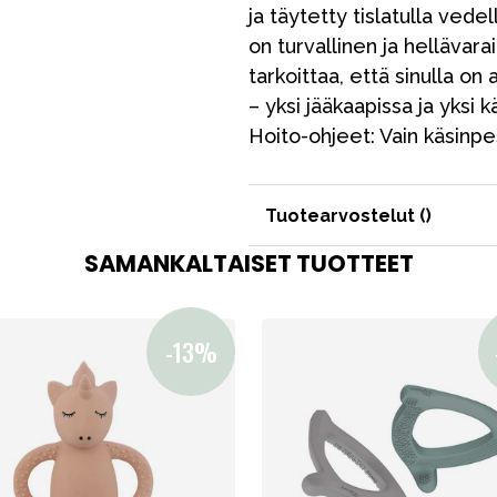
ja täytetty tislatulla vede
on turvallinen ja hellävar
tarkoittaa, että sinulla o
VÅRT SORTIMENT
– yksi jääkaapissa ja yksi 
Hoito-ohjeet: Vain käsinpe
Äiti & Isä
Tuotearvostelut (
)
Huonekalut & vuodevaatteet
SAMANKALTAISET TUOTTEET
Tarvikkeet
Varaosat