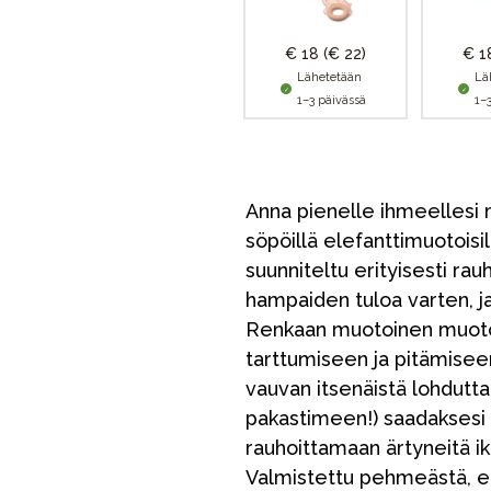
€ 18
(€ 22)
€ 
Lähetetään
Lä
1–3 päivässä
1–
Anna pienelle ihmeellesi m
söpöillä elefanttimuotoisi
suunniteltu erityisesti rau
hampaiden tuloa varten, ja
Renkaan muotoinen muotoil
tarttumiseen ja pitämiseen
vauvan itsenäistä lohduttam
pakastimeen!) saadaksesi 
rauhoittamaan ärtyneitä ike
Valmistettu pehmeästä, e