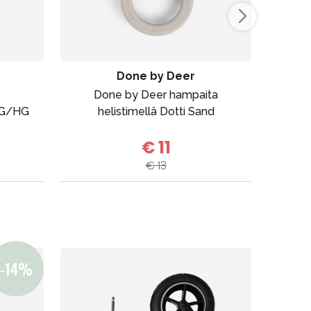
Myymälämme
Done by Deer
Done by Deer hampaita
 QG/HG
helistimellä Dotti Sand
€ 11
€ 13