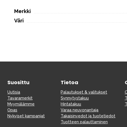
Merkki
Väri
Suosittu
Tietoa
Uutisia
Palautukset & valitukset
O
Tavaramerkit
Synnytystakuu
T
Myymälämme
Hintatakuu
T
Opas
Varaa neuvonantaja
Nykyiset kampanjat
Takaisinvedot ja tuotetiedot
Tuotteen palauttaminen