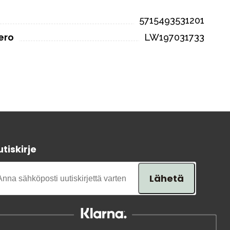
5715493531201
ero
LW197031733
tiskirje
Lähetä