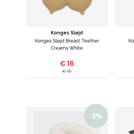
Aurinko ja uinti
Konges Sløjd
Konges Sløjd Breast Teether
Ko
Creamy White
€ 16
€ 19