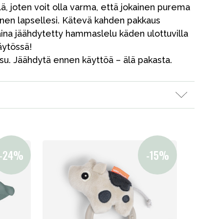
llä, joten voit olla varma, että jokainen purema
ainen lapsellesi. Kätevä kahden pakkaus
n aina jäähdytetty hammaslelu käden ulottuvilla
käytössä!
su. Jäähdytä ennen käyttöä – älä pakasta.
Kampanjat
Lahjavinkkejä
Suosikit
Tavaramerkit