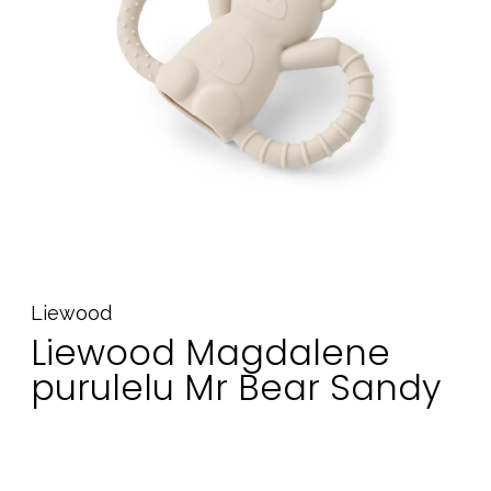
Tarvikkeet
Varaosat
Kampanjat
Lahjavinkkejä
Suosikit
Tavaramerkit
Liewood
Aurinko ja uinti
Outlet
Opas
Liewood Magdalene
Ota meihin yhteyttä osoitteessa
purulelu Mr Bear Sandy
Myymälämme