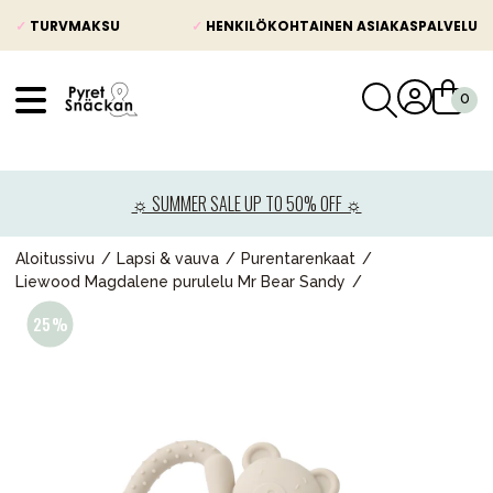
✓
TURVMAKSU
✓
HENKILÖKOHTAINEN ASIAKASPALVELU
VÅRT SORTIMENT
Uutisia
☼ SUMMER SALE UP TO 50% OFF ☼
Lastenvaunut
Lasten turvaistuimet
Aloitussivu
Lapsi & vauva
Purentarenkaat
Liewood Magdalene purulelu Mr Bear Sandy
Vauvan paketti
Lapsi & vauva
Lelut ja pelit
Äiti & Isä
Huonekalut & vuodevaatteet