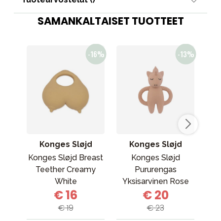
SAMANKALTAISET TUOTTEET
Konges Sløjd
Konges Sløjd
E
Konges Sløjd Breast
Konges Sløjd
E
Teether Creamy
Pururengas
sili
White
Yksisarvinen Rose
€ 16
€ 20
€ 19
€ 23