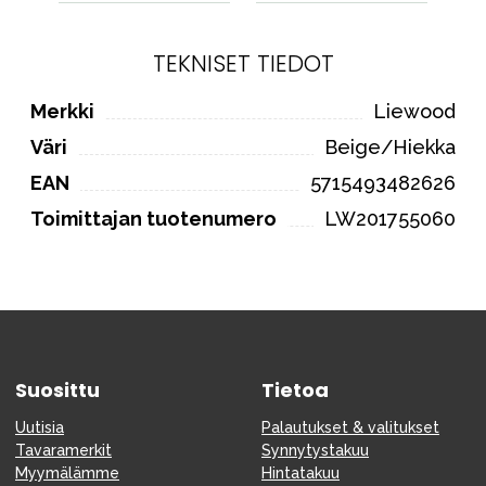
TEKNISET TIEDOT
Merkki
Liewood
Väri
Beige/Hiekka
EAN
5715493482626
Toimittajan tuotenumero
LW201755060
Suosittu
Tietoa
Uutisia
Palautukset & valitukset
Tavaramerkit
Synnytystakuu
Myymälämme
Hintatakuu