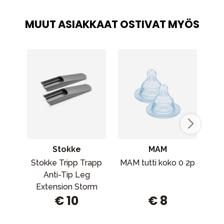
MUUT ASIAKKAAT OSTIVAT MYÖS
Stokke
MAM
Stokke Tripp Trapp
MAM tutti koko 0 2p
Thu
Anti-Tip Leg
Sup
Extension Storm
€ 10
€ 8
Grey -jalkapidennys
Storm Grey