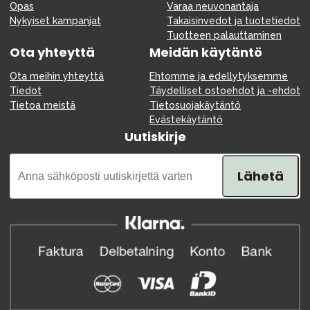
Opas
Varaa neuvonantaja
Nykyiset kampanjat
Takaisinvedot ja tuotetiedot
Tuotteen palauttaminen
Ota yhteyttä
Meidän käytäntö
Ota meihin yhteyttä
Ehtomme ja edellytyksemme
Tiedot
Täydelliset ostoehdot ja -ehdot
Tietoa meistä
Tietosuojakäytäntö
Evästekäytäntö
Uutiskirje
Lähetä