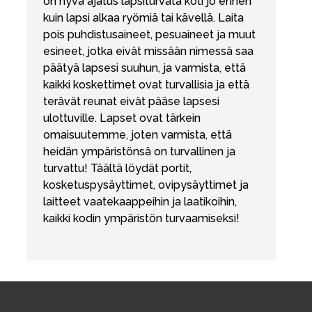
on hyvä ajatus lapsiturvata koti jo ennen
kuin lapsi alkaa ryömiä tai kävellä. Laita
pois puhdistusaineet, pesuaineet ja muut
esineet, jotka eivät missään nimessä saa
päätyä lapsesi suuhun, ja varmista, että
kaikki koskettimet ovat turvallisia ja että
terävät reunat eivät pääse lapsesi
ulottuville. Lapset ovat tärkein
omaisuutemme, joten varmista, että
heidän ympäristönsä on turvallinen ja
turvattu! Täältä löydät portit,
kosketuspysäyttimet, ovipysäyttimet ja
laitteet vaatekaappeihin ja laatikoihin,
kaikki kodin ympäristön turvaamiseksi!