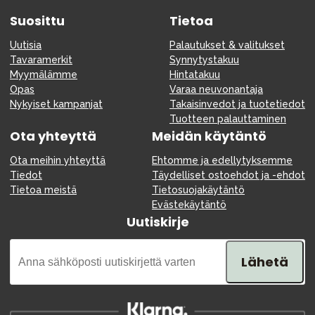
Suosittu
Tietoa
Uutisia
Palautukset & valitukset
Tavaramerkit
Synnytystakuu
Myymälämme
Hintatakuu
Opas
Varaa neuvonantaja
Nykyiset kampanjat
Takaisinvedot ja tuotetiedot
Tuotteen palauttaminen
Ota yhteyttä
Meidän käytäntö
Ota meihin yhteyttä
Ehtomme ja edellytyksemme
Tiedot
Täydelliset ostoehdot ja -ehdot
Tietoa meistä
Tietosuojakäytäntö
Evästekäytäntö
Uutiskirje
Lähetä