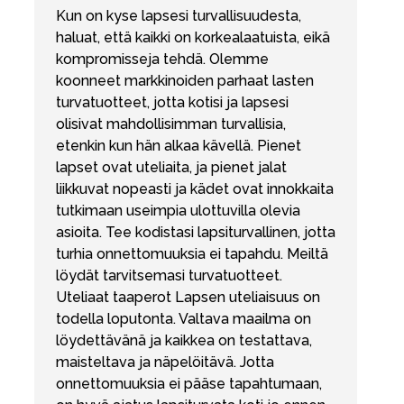
Kun on kyse lapsesi turvallisuudesta,
haluat, että kaikki on korkealaatuista, eikä
kompromisseja tehdä. Olemme
koonneet markkinoiden parhaat lasten
turvatuotteet, jotta kotisi ja lapsesi
olisivat mahdollisimman turvallisia,
etenkin kun hän alkaa kävellä. Pienet
lapset ovat uteliaita, ja pienet jalat
liikkuvat nopeasti ja kädet ovat innokkaita
tutkimaan useimpia ulottuvilla olevia
asioita. Tee kodistasi lapsiturvallinen, jotta
turhia onnettomuuksia ei tapahdu. Meiltä
löydät tarvitsemasi turvatuotteet.
Uteliaat taaperot Lapsen uteliaisuus on
todella loputonta. Valtava maailma on
löydettävänä ja kaikkea on testattava,
maisteltava ja näpelöitävä. Jotta
onnettomuuksia ei pääse tapahtumaan,