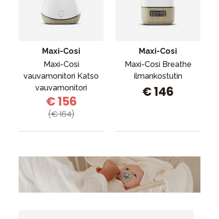
Tarvikkeet
Varaosat
Kampanjat
Maxi-Cosi
Maxi-Cosi
Lahjavinkkejä
Maxi-Cosi
Maxi-Cosi Breathe
Suosikit
vauvamonitori Katso
ilmankostutin
vauvamonitori
€ 146
Tavaramerkit
€ 156
(€ 164)
Aurinko ja uinti
Outlet
Opas
Ota meihin yhteyttä osoitteessa
Myymälämme