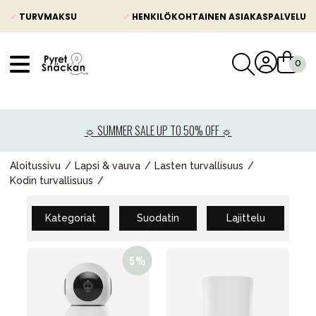
✓
TURVMAKSU
✓
HENKILÖKOHTAINEN ASIAKASPALVELU
VÅRT SORTIMENT
Uutisia
☼ SUMMER SALE UP TO 50% OFF ☼
Lastenvaunut
Lasten turvaistuimet
Aloitussivu
Lapsi & vauva
Lasten turvallisuus
Kodin turvallisuus
Vauvan paketti
Lapsi & vauva
Kategoriat
Suodatin
Lajittelu
Lelut ja pelit
Äiti & Isä
Huonekalut & vuodevaatteet