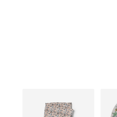
Uutisia
Lastenvaunut
Lasten turvaistuimet
Vauvan paketti
Lapsi & vauva
Lelut ja pelit