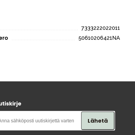
7333222022011
ero
50610206421NA
tiskirje
Lähetä