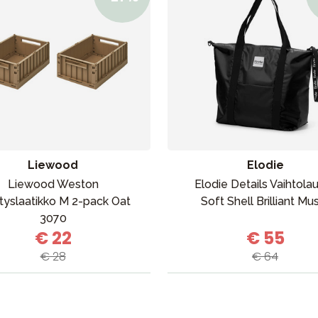
Liewood
Elodie
Liewood Weston
Elodie Details Vaihtola
ytyslaatikko M 2-pack Oat
Soft Shell Brilliant Mu
3070
€ 22
€ 55
€ 28
€ 64