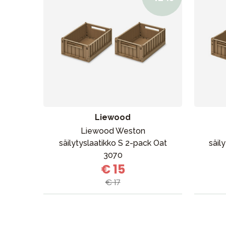
Liewood
Liewood Weston
säilytyslaatikko S 2-pack Oat
säil
3070
€ 15
€ 17