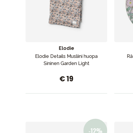
Aurinko ja uinti
Elodie
Elodie Details Musliini huopa
Rä
Sininen Garden Light
€ 19