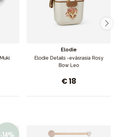
Myymälämme
Elodie
 Muki
Elodie Details -eväsrasia Rosy
Elod
Bow Leo
€ 18