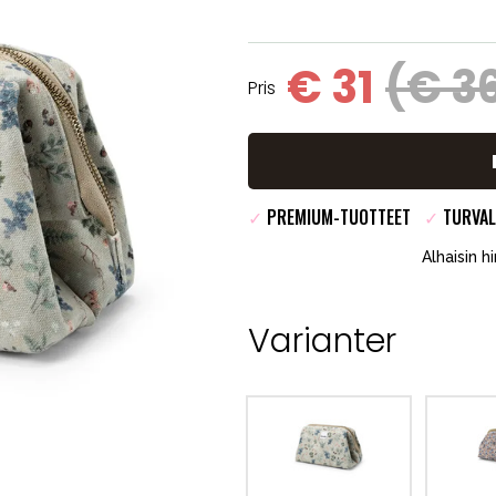
€ 31
(€ 3
Pris
✓
PREMIUM-TUOTTEET
✓
TURVAL
Alhaisin h
Varianter