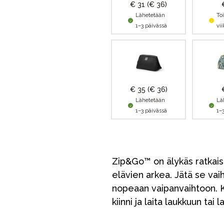
€ 31
(€ 36)
Lähetetään
To
1–3 päivässä
vi
€ 35
(€ 36)
Lähetetään
Lä
1–3 päivässä
1–
Zip&Go™ on älykäs ratkais
elävien arkea. Jätä se vai
nopeaan vaipanvaihtoon. K
kiinni ja laita laukkuun tai 