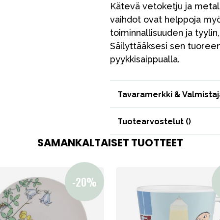
Kätevä vetoketju ja metall
vaihdot ovat helppoja myös
toiminnallisuuden ja tyylin
Säilyttääksesi sen tuoreena
VÅRT SORTIMENT
pyykkisaippualla.
Tavaramerkki & Valmistaj
Äiti & Isä
Huonekalut & vuodevaatteet
Tuotearvostelut (
)
Tarvikkeet
SAMANKALTAISET TUOTTEET
Varaosat