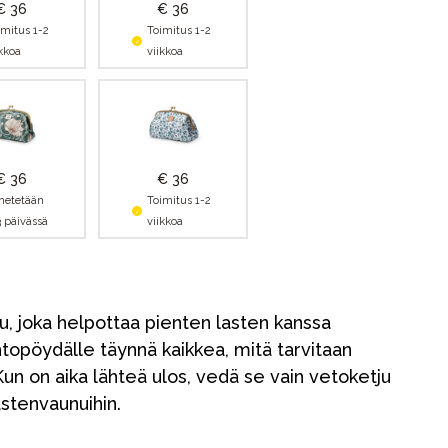
€ 36
€ 36
imitus 1-2
Toimitus 1-2
ikkoa
viikkoa
€ 36
€ 36
hetetään
Toimitus 1-2
3 päivässä
viikkoa
u, joka helpottaa pienten lasten kanssa
htopöydälle täynnä kaikkea, mitä tarvitaan
un on aika lähteä ulos, vedä se vain vetoketju
lastenvaunuihin.