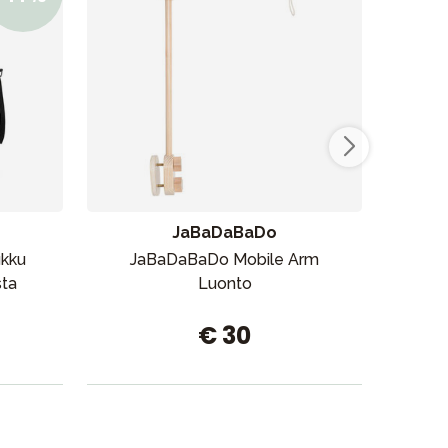
JaBaDaBaDo
ukku
JaBaDaBaDo Mobile Arm
sta
Luonto
ka
€ 30