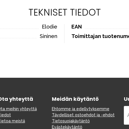
TEKNISET TIEDOT
Elodie
EAN
Sininen
Toimittajan tuotenum
Ota yhteyttä
Meidän käytäntö
Uu
ta meihin yhteyttä
Ehtomme ja edellytyksemme
iedot
Täydelliset ostoehdot ja -ehdot
ietoa meistä
Tietosuojakäytäntö
Evästekäytäntö