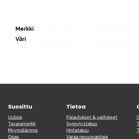
Merkki
Väri
Suosittu
Tietoa
Uutisia
Palautukset & valitukset
O
Tavaramerkit
Synnytystakuu
T
Myymälämme
Hintatakuu
T
Opas
Varaa neuvonantaja