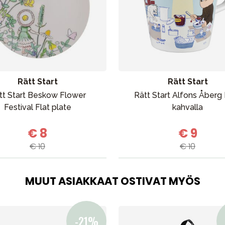
Outlet
Opas
Ota meihin yhteyttä osoitteessa
Rätt Start
Rätt Start
tt Start Beskow Flower
Rätt Start Alfons Åberg
Festival Flat plate
kahvalla
€ 8
€ 9
€ 10
€ 10
MUUT ASIAKKAAT OSTIVAT MYÖS