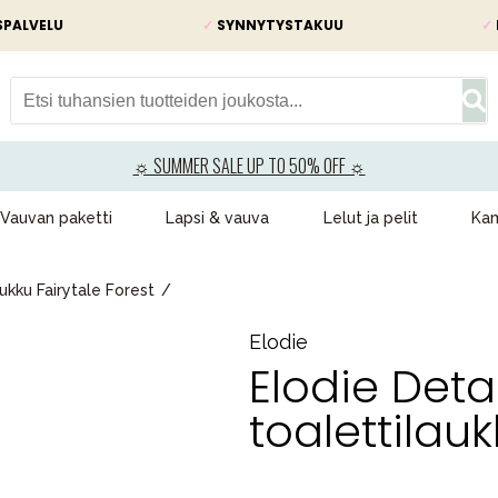
SPALVELU
✓
SYNNYTYSTAKUU
✓
☼ SUMMER SALE UP TO 50% OFF ☼
Vauvan paketti
Lapsi & vauva
Lelut ja pelit
Kam
ukku Fairytale Forest
Elodie
Elodie Deta
toalettilauk