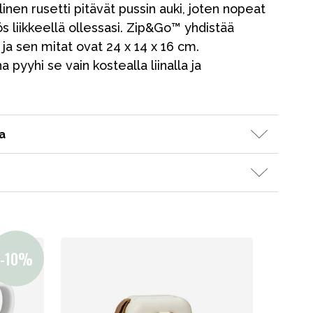
inen rusetti pitävät pussin auki, joten nopeat
 liikkeellä ollessasi. Zip&Go™ yhdistää
, ja sen mitat ovat 24 x 14 x 16 cm.
 pyyhi se vain kostealla liinalla ja
a
Kampanjat
Lahjavinkkejä
Suosikit
Tavaramerkit