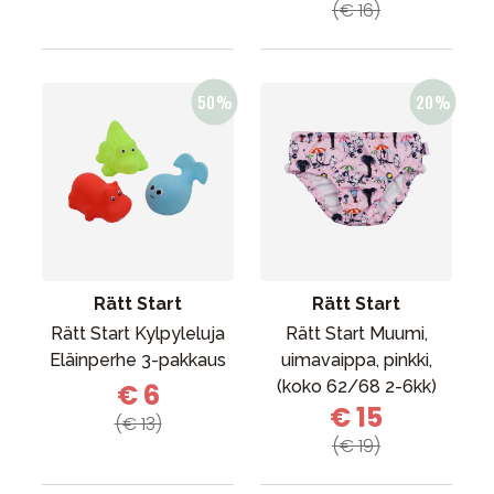
(€ 16)
Rätt Start
Rätt Start
Rätt Start Kylpyleluja
Rätt Start Muumi,
Eläinperhe 3-pakkaus
uimavaippa, pinkki,
(koko 62/68 2-6kk)
€ 6
€ 15
(€ 13)
(€ 19)