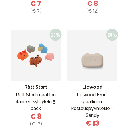
€ 7
€ 8
(€ 7)
(€ 12)
Rätt Start
Liewood
Rätt Start maatilan
Liewood Emi -
eläinten kylpylelu 5-
päällinen
pack
kosteuspyyhkeille -
€ 8
Sandy
€ 13
(€ 12)