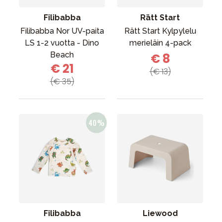
Filibabba
Rätt Start
Filibabba Nor UV-paita
Rätt Start Kylpylelu
LS 1-2 vuotta - Dino
merieläin 4-pack
Beach
€ 8
€ 21
(€ 13)
(€ 35)
Filibabba
Liewood