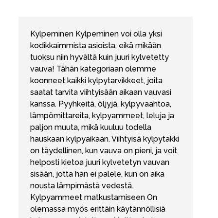
Kylpeminen Kylpeminen voi olla yksi
kodikkaimmista asioista, eikä mikään
tuoksu niin hyvältä kuin juuri kylvetetty
vauva! Tähän kategoriaan olemme
koonneet kaikki kylpytarvikkeet, joita
saatat tarvita viihtyisään aikaan vauvasi
kanssa. Pyyhkeitä, öljyjä, kylpyvaahtoa,
lämpömittareita, kylpyammeet, leluja ja
paljon muuta, mikä kuuluu todella
hauskaan kylpyaikaan. Viihtyisä kylpytakki
on täydellinen, kun vauva on pieni, ja voit
helposti kietoa juuri kylvetetyn vauvan
sisään, jotta hän ei palele, kun on aika
nousta lämpimästä vedestä.
Kylpyammeet matkustamiseen On
olemassa myös erittäin käytännöllisiä