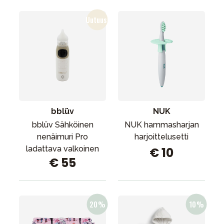
bblüv
NUK
bblüv Sähköinen
NUK hammasharjan
nenäimuri Pro
harjoittelusetti
ladattava valkoinen
€ 10
€ 55