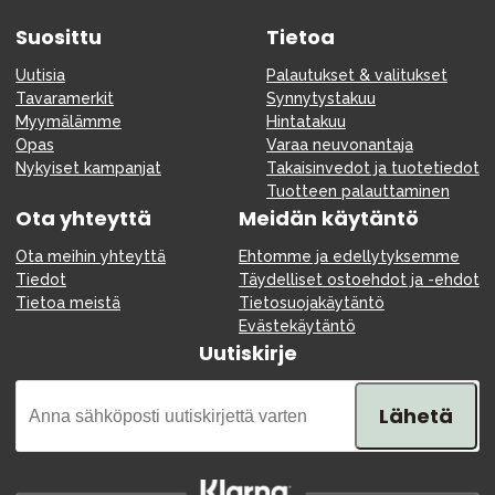
Suosittu
Tietoa
Uutisia
Palautukset & valitukset
Tavaramerkit
Synnytystakuu
Myymälämme
Hintatakuu
Opas
Varaa neuvonantaja
Nykyiset kampanjat
Takaisinvedot ja tuotetiedot
Tuotteen palauttaminen
Ota yhteyttä
Meidän käytäntö
Ota meihin yhteyttä
Ehtomme ja edellytyksemme
Tiedot
Täydelliset ostoehdot ja -ehdot
Tietoa meistä
Tietosuojakäytäntö
Evästekäytäntö
Uutiskirje
Lähetä