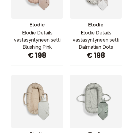
Tarvikkeet
Varaosat
Kampanjat
Elodie
Elodie
Lahjavinkkejä
Elodie Details
Elodie Details
vastasyntyneen setti
vastasyntyneen setti
Suosikit
Blushing Pink
Dalmatian Dots
€ 198
€ 198
Tavaramerkit
Aurinko ja uinti
Outlet
Opas
Ota meihin yhteyttä osoitteessa
Myymälämme