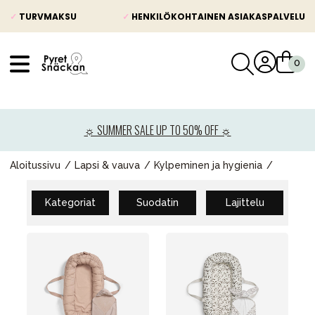
✓
TURVMAKSU
✓
HENKILÖKOHTAINEN ASIAKASPALVELU
VÅRT SORTIMENT
Uutisia
☼ SUMMER SALE UP TO 50% OFF ☼
Lastenvaunut
Lasten turvaistuimet
Aloitussivu
Lapsi & vauva
Kylpeminen ja hygienia
Vauvan paketti
Kategoriat
Suodatin
Lajittelu
Lapsi & vauva
Lelut ja pelit
Äiti & Isä
Huonekalut & vuodevaatteet