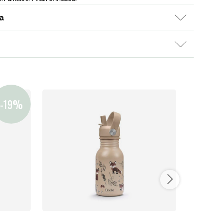
a
Kampanjat
Lahjavinkkejä
Suosikit
Tavaramerkit