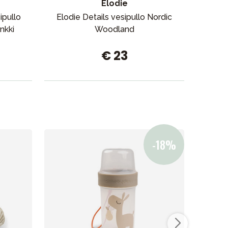
Elodie
Myymälämme
pullo
Elodie Details vesipullo Nordic
Liew
nkki
Woodland
ml
€ 23