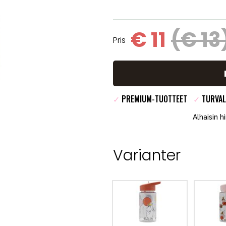
€ 11
(€ 13
Pris
✓
PREMIUM-TUOTTEET
✓
TURVAL
Alhaisin h
Varianter