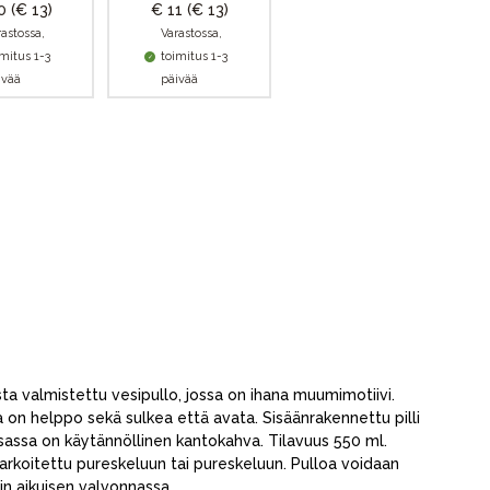
10
(€ 13)
€ 11
(€ 13)
rastossa,
Varastossa,
imitus 1-3
toimitus 1-3
ivää
päivää
 valmistettu vesipullo, jossa on ihana muumimotiivi.
 on helppo sekä sulkea että avata. Sisäänrakennettu pilli
osassa on käytännöllinen kantokahva. Tilavuus 550 ml.
 tarkoitettu pureskeluun tai pureskeluun. Pulloa voidaan
ain aikuisen valvonnassa.