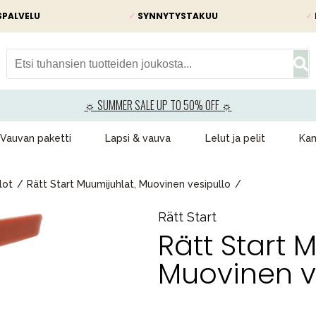
SPALVELU
✓
SYNNYTYSTAKUU
✓
☼ SUMMER SALE UP TO 50% OFF ☼
Vauvan paketti
Lapsi & vauva
Lelut ja pelit
Kam
lot
Rätt Start Muumijuhlat, Muovinen vesipullo
Rätt Start
Rätt Start 
Muovinen v