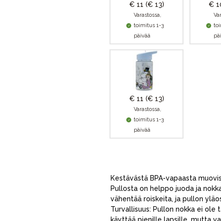
€ 11
(€ 13)
€ 
Varastossa,
Va
toimitus 1-3
to
päivää
pä
€ 11
(€ 13)
Varastossa,
toimitus 1-3
päivää
Kestävästä BPA-vapaasta muovista
Pullosta on helppo juoda ja nokka
vähentää roiskeita, ja pullon ylä
Turvallisuus: Pullon nokka ei ole
käyttää pienille lapsille, mutta v