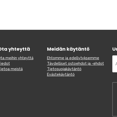
Ota yhteyttä
Meidän käytäntö
Uu
ta meihin yhteyttä
Ehtomme ja edellytyksemme
iedot
Täydelliset ostoehdot ja -ehdot
ietoa meistä
Tietosuojakäytäntö
Evästekäytäntö