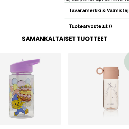
Tavaramerkki & Valmistaj
VÅRT SORTIMENT
Tuotearvostelut (
)
Äiti & Isä
SAMANKALTAISET TUOTTEET
Huonekalut & vuodevaatteet
Tarvikkeet
Varaosat