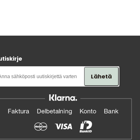
tiskirje
Lähetä