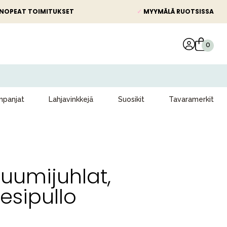
NOPEAT TOIMITUKSET
✓
MYYMÄLÄ RUOTSISSA
panjat
Lahjavinkkejä
Suosikit
Tavaramerkit
Muumijuhlat,
esipullo