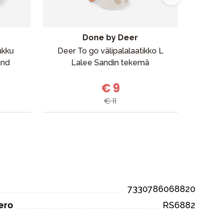
Done by Deer
ukku
Deer To go välipalalaatikko L
R
and
Lalee Sandin tekemä
€ 9
€ 11
7330786068820
ero
RS6882