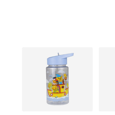
Uutisia
Lastenvaunut
Lasten turvaistuimet
Vauvan paketti
Lapsi & vauva
Lelut ja pelit