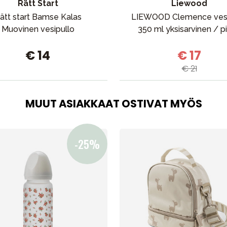
Rätt Start
Liewood
Outlet
Opas
Ota meihin yhteyttä osoitteessa
ätt start Bamse Kalas
LIEWOOD Clemence vesi
Muovinen vesipullo
350 ml yksisarvinen / pi
€ 14
€ 17
€ 21
MUUT ASIAKKAAT OSTIVAT MYÖS