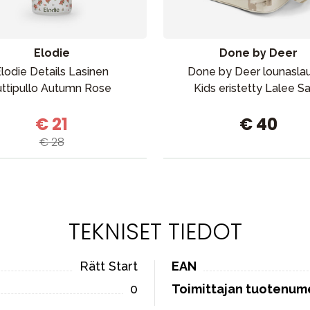
Elodie
Done by Deer
lodie Details Lasinen
Done by Deer lounasla
uttipullo Autumn Rose
Kids eristetty Lalee S
€ 21
€ 40
€ 28
TEKNISET TIEDOT
Rätt Start
EAN
0
Toimittajan tuotenum