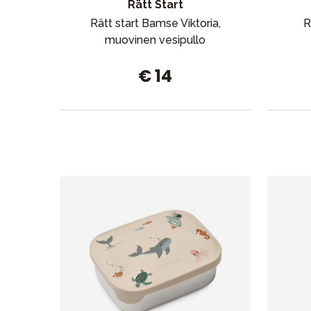
Rätt Start
Aurinko ja uinti
Rätt start Bamse Viktoria,
R
muovinen vesipullo
€ 14