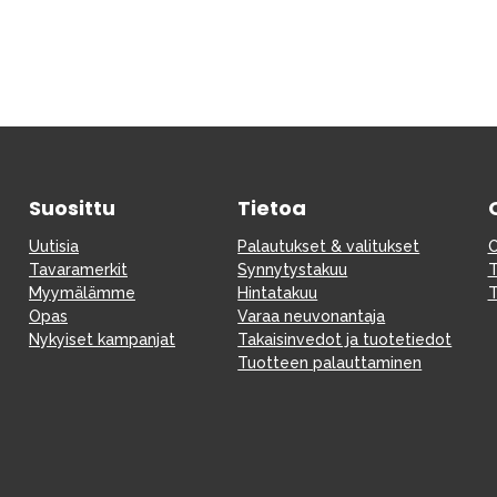
Suosittu
Tietoa
Uutisia
Palautukset & valitukset
O
Tavaramerkit
Synnytystakuu
T
Myymälämme
Hintatakuu
T
Opas
Varaa neuvonantaja
Nykyiset kampanjat
Takaisinvedot ja tuotetiedot
Tuotteen palauttaminen