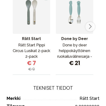
Rätt Start
Done by Deer
Rätt Start Pippi
Done by deer
Circus Lusikat 2-pack
helppokäyttöinen
B
2-pack
ruokailuvälinesarja -
€ 7
€ 21
Sea friends Blue
r
€ 9
TEKNISET TIEDOT
Merkki
Rätt Start