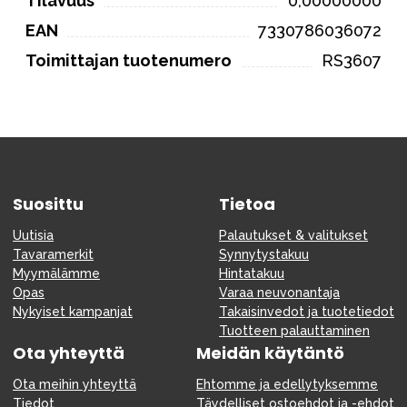
Tilavuus
0,00000000
EAN
7330786036072
Toimittajan tuotenumero
RS3607
Suosittu
Tietoa
Uutisia
Palautukset & valitukset
Tavaramerkit
Synnytystakuu
Myymälämme
Hintatakuu
Opas
Varaa neuvonantaja
Nykyiset kampanjat
Takaisinvedot ja tuotetiedot
Tuotteen palauttaminen
Ota yhteyttä
Meidän käytäntö
Ota meihin yhteyttä
Ehtomme ja edellytyksemme
Tiedot
Täydelliset ostoehdot ja -ehdot