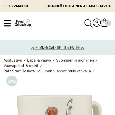
✓
TURVMAKSU
✓
HENKILÖKOHTAINEN ASIAKASPALVELU
VÅRT SORTIMENT
Uutisia
☼ SUMMER SALE UP TO 50% OFF ☼
Lastenvaunut
Lasten turvaistuimet
Aloitussivu
Lapsi & vauva
Syöminen ja juominen
Vauvapullot & mukit
Vauvan paketti
Rätt Start Beskow Joulupukin lapset muki kahvalla
Lapsi & vauva
Lelut ja pelit
Äiti & Isä
Huonekalut & vuodevaatteet