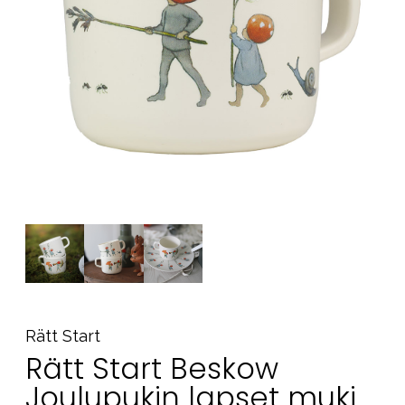
Tarvikkeet
Varaosat
Kampanjat
Lahjavinkkejä
Suosikit
Tavaramerkit
Aurinko ja uinti
Outlet
Opas
Ota meihin yhteyttä osoitteessa
Rätt Start
Myymälämme
Rätt Start Beskow
Joulupukin lapset muki