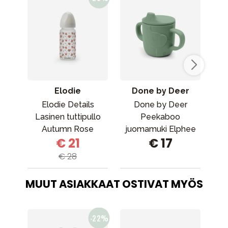
Elodie
Done by Deer
Elodie Details
Done by Deer
Lasinen tuttipullo
Peekaboo
La
Autumn Rose
juomamuki Elphee
€ 21
€ 17
Green
€ 28
MUUT ASIAKKAAT OSTIVAT MYÖS