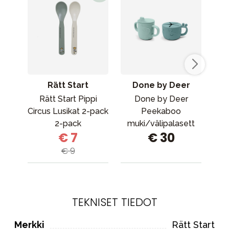
Rätt Start
Done by Deer
Rätt Start Pippi
Done by Deer
Circus Lusikat 2-pack
Peekaboo
2-pack
muki/välipalasett
€ 7
€ 30
K
Deer friends Blue
€ 9
TEKNISET TIEDOT
Merkki
Rätt Start