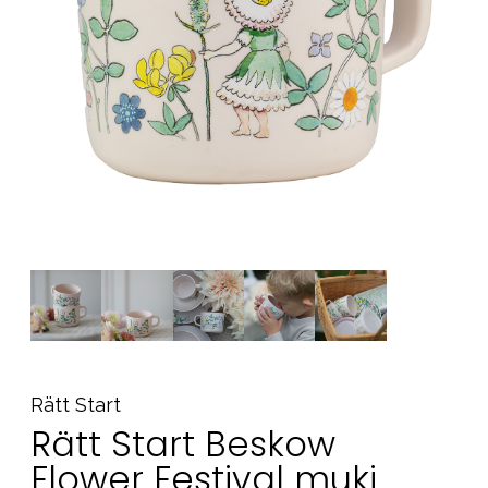
Tarvikkeet
Varaosat
Kampanjat
Lahjavinkkejä
Suosikit
Tavaramerkit
Aurinko ja uinti
Outlet
Opas
Ota meihin yhteyttä osoitteessa
Rätt Start
Myymälämme
Rätt Start Beskow
Flower Festival muki