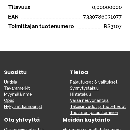
Tilavuus
0,00000000
EAN
7330786031077
Toimittajan tuotenumero
RS3107
Suosittu
Tietoa
Uutisia
Palautukset & valitukset
Tavaramerkit
Synnytystakuu
Myymälämme
Hintatakuu
Opas
Varaa neuvonantaja
Nykyiset kampanjat
Takaisinvedot ja tuotetiedot
Tuotteen palauttaminen
Ota yhteyttä
Meidän käytäntö
Ota meihin yhteyttä
Ehtomme ja edellytyksemme