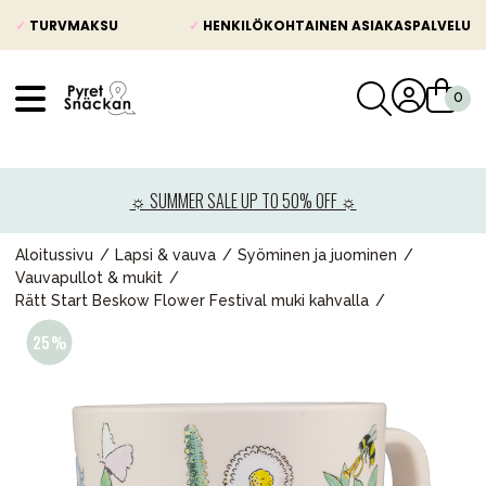
✓
TURVMAKSU
✓
HENKILÖKOHTAINEN ASIAKASPALVELU
VÅRT SORTIMENT
Uutisia
☼ SUMMER SALE UP TO 50% OFF ☼
Lastenvaunut
Lasten turvaistuimet
Aloitussivu
Lapsi & vauva
Syöminen ja juominen
Vauvapullot & mukit
Vauvan paketti
Rätt Start Beskow Flower Festival muki kahvalla
Lapsi & vauva
Lelut ja pelit
Äiti & Isä
Huonekalut & vuodevaatteet