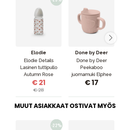
Elodie
Done by Deer
Elodie Details
Done by Deer
Lasinen tuttipullo
Peekaboo
Kid
Autumn Rose
juomamuki Elphee
pa
€ 21
€ 17
Powder
€ 28
MUUT ASIAKKAAT OSTIVAT MYÖS