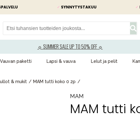
SPALVELU
✓
SYNNYTYSTAKUU
✓
☼ SUMMER SALE UP TO 50% OFF ☼
Vauvan paketti
Lapsi & vauva
Lelut ja pelit
Kam
ullot & mukit
MAM tutti koko 0 2p
MAM
MAM tutti k