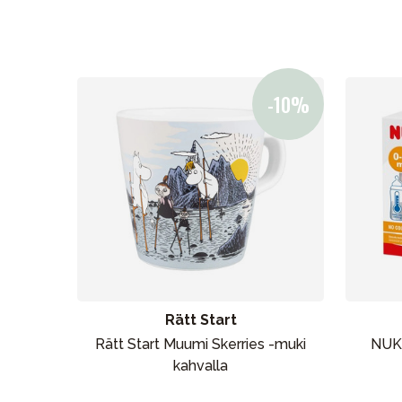
Uutisia
Lastenvaunut
Lasten turvaistuimet
Vauvan paketti
Lapsi & vauva
Lelut ja pelit
Rätt Start
Rätt Start Muumi Skerries -muki
NUK 
kahvalla
Aurinko ja uinti