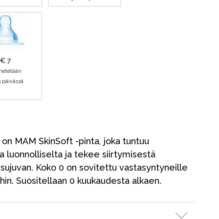
€ 7
hetetään
3 päivässä
a on MAM SkinSoft -pinta, joka tuntuu
luonnolliselta ja tekee siirtymisestä
ä sujuvan. Koko 0 on sovitettu vastasyntyneille
ihin. Suositellaan 0 kuukaudesta alkaen.