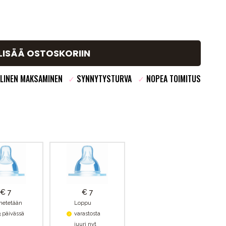
LISÄÄ OSTOSKORIIN
LINEN MAKSAMINEN
✓
SYNNYTYSTURVA
✓
NOPEA TOIMITUS
€ 7
€ 7
hetetään
Loppu
3 päivässä
varastosta
juuri nyt