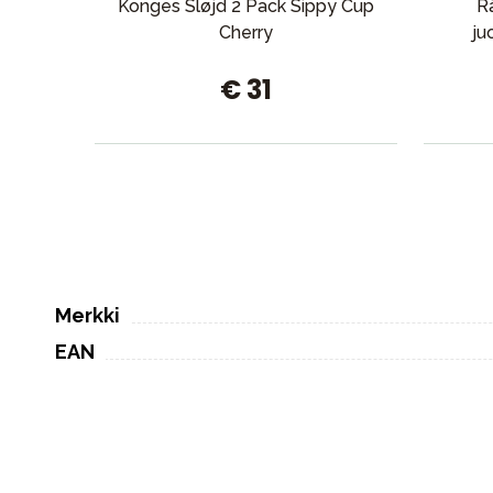
Konges Sløjd 2 Pack Sippy Cup
Rä
Cherry
ju
€ 31
Merkki
EAN