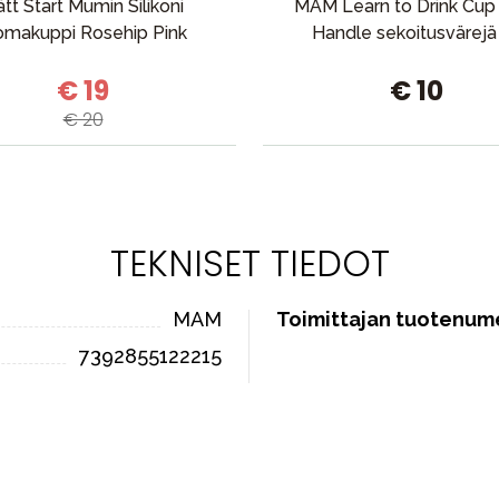
tt Start Mumin Silikoni
MAM Learn to Drink Cup
omakuppi Rosehip Pink
Handle sekoitusvärejä
€ 19
€ 10
€ 20
TEKNISET TIEDOT
MAM
Toimittajan tuotenum
7392855122215