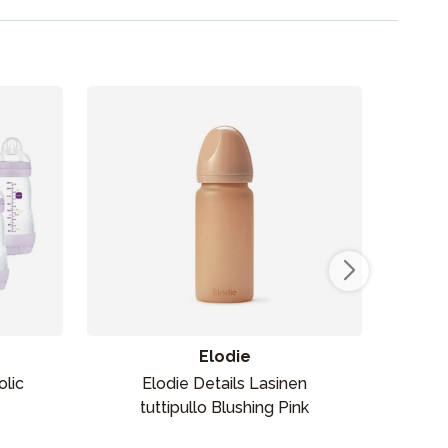
Kampanjat
Lahjavinkkejä
Suosikit
Tavaramerkit
Elodie
lic
Elodie Details Lasinen
tuttipullo Blushing Pink
syn
Myymälämme