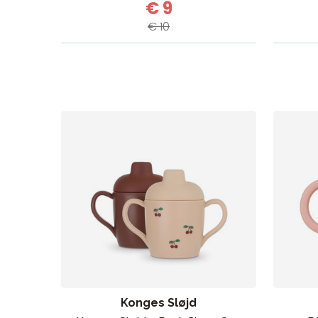
€ 9
€ 10
Konges Sløjd