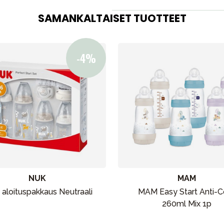
SAMANKALTAISET TUOTTEET
Äiti & Isä
Huonekalut & vuodevaatteet
Tarvikkeet
Varaosat
NUK
MAM
aloituspakkaus Neutraali
MAM Easy Start Anti-Co
260ml Mix 1p
Outlet
Opas
Ota meihin yhteyttä osoitteessa