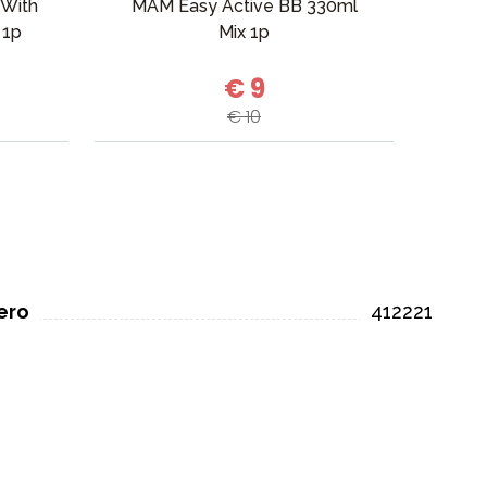
 With
MAM Easy Active BB 330ml
Rä
 1p
Mix 1p
€ 9
€ 10
ero
412221