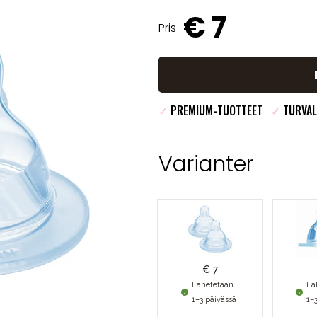
€ 7
Pris
✓
PREMIUM-TUOTTEET
✓
TURVAL
Varianter
€ 7
Lähetetään
Lä
1–3 päivässä
1–