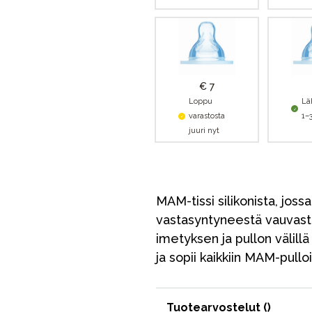
€ 7
Loppu
Lä
varastosta
1–
juuri nyt
MAM-tissi silikonista, joss
vastasyntyneestä vauvasta 
imetyksen ja pullon välill
ja sopii kaikkiin MAM-pullo
VÅRT SORTIMENT
Tuotearvostelut (
)