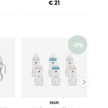
€ 21
MAM