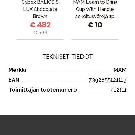
Cybex BALIOS S
MAM Learn to Drink
MAM
LUX Chocolate
Cup With Handle
Brown
sekoitusvärejä 1p
€ 482
€ 10
€ 566
TEKNISET TIEDOT
Merkki
MAM
EAN
7392855121119
Toimittajan tuotenumero
412111