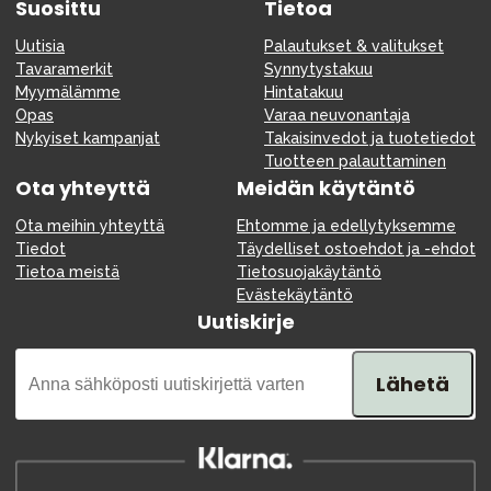
Suosittu
Tietoa
Uutisia
Palautukset & valitukset
Tavaramerkit
Synnytystakuu
Myymälämme
Hintatakuu
Opas
Varaa neuvonantaja
Nykyiset kampanjat
Takaisinvedot ja tuotetiedot
Tuotteen palauttaminen
Ota yhteyttä
Meidän käytäntö
Ota meihin yhteyttä
Ehtomme ja edellytyksemme
Tiedot
Täydelliset ostoehdot ja -ehdot
Tietoa meistä
Tietosuojakäytäntö
Evästekäytäntö
Uutiskirje
Lähetä