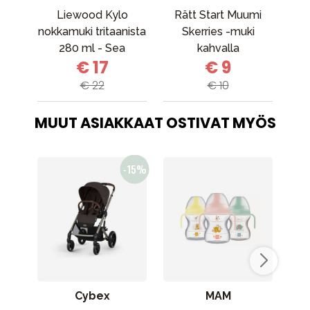
Liewood Kylo
Rätt Start Muumi
M
nokkamuki tritaanista
Skerries -muki
Ant
280 ml - Sea
kahvalla
€ 17
€ 9
Creature / Sandy
€ 22
€ 10
MUUT ASIAKKAAT OSTIVAT MYÖS
Cybex
MAM