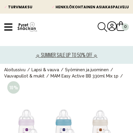
✓
TURVMAKSU
✓
HENKILÖKOHTAINEN ASIAKASPALVELU
VÅRT SORTIMENT
Uutisia
☼ SUMMER SALE UP TO 50% OFF ☼
Lastenvaunut
Lasten turvaistuimet
Aloitussivu
Lapsi & vauva
Syöminen ja juominen
Vauvapullot & mukit
MAM Easy Active BB 330ml Mix 1p
Vauvan paketti
Lapsi & vauva
Lelut ja pelit
Äiti & Isä
Huonekalut & vuodevaatteet