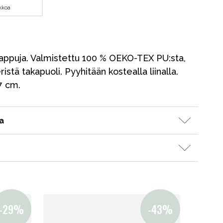
ikkoa
alappuja. Valmistettu 100 % OEKO-TEX PU:sta,
tä takapuoli. Pyyhitään kostealla liinalla.
7 cm.
a