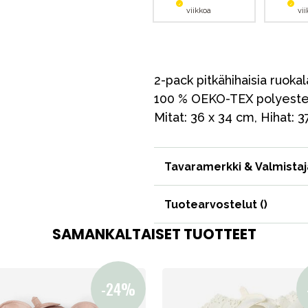
viikkoa
vi
2-pack pitkähihaisia ruok
100 % OEKO-TEX polyesteris
Mitat: 36 x 34 cm, Hihat: 3
Tavaramerkki & Valmistaj
Tuotearvostelut (
)
SAMANKALTAISET TUOTTEET
VÅRT SORTIMENT