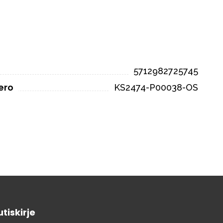
5712982725745
ero
KS2474-P00038-OS
tiskirje