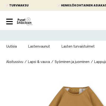
✓
TURVMAKSU
✓
HENKILÖKOHTAINEN ASIAKA
Uutisia
Lastenvaunut
Lasten turvaistuimet
Aloitussivu
Lapsi & vauva
Syöminen ja juominen
Lappuj