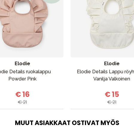
Äiti & Isä
Huonekalut & vuodevaatteet
Tarvikkeet
Varaosat
Elodie
Elodie
odie Details ruokalappu
Elodie Details Lappu röyh
Powder Pink
Vanilja Valkoinen
€ 16
€ 15
€ 21
€ 21
Outlet
Opas
Ota meihin yhteyttä osoitteessa
MUUT ASIAKKAAT OSTIVAT MYÖS