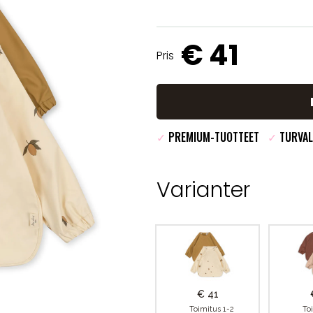
€ 41
Pris
✓
PREMIUM-TUOTTEET
✓
TURVAL
Varianter
€ 41
Toimitus 1-2
To