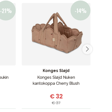
Konges Sløjd
pukin
Konges Sløjd Nuken
Rätt
kantokoppa Cherry Blush
€ 32
€ 37