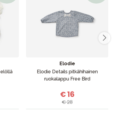
Kampanjat
Lahjavinkkejä
Suosikit
Tavaramerkit
Elodie
elöllä
Elodie Details pitkähihainen
D
ruokalappu Free Bird
ru
€ 16
€ 28
Myymälämme