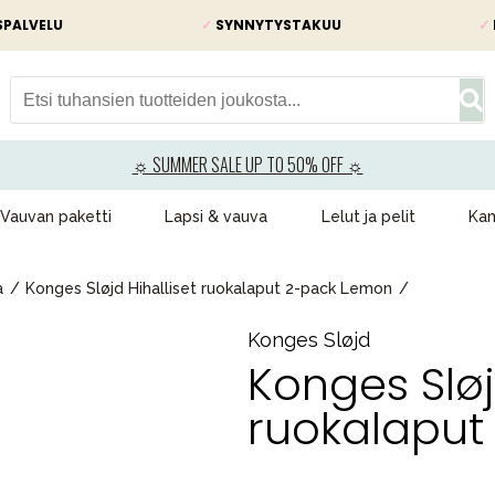
SPALVELU
✓
SYNNYTYSTAKUU
✓
☼ SUMMER SALE UP TO 50% OFF ☼
Vauvan paketti
Lapsi & vauva
Lelut ja pelit
Kam
a
Konges Sløjd Hihalliset ruokalaput 2-pack Lemon
Konges Sløjd
Konges Sløj
ruokalaput