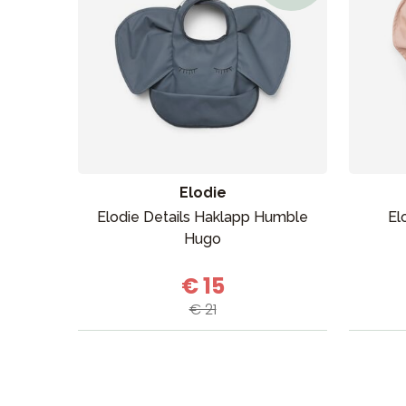
Uutisia
Lastenvaunut
Lasten turvaistuimet
Vauvan paketti
Lapsi & vauva
Lelut ja pelit
Elodie
Elodie Details Haklapp Humble
El
Hugo
€ 15
€ 21
Aurinko ja uinti