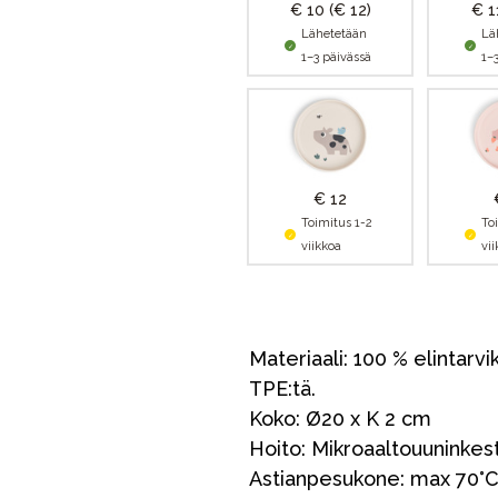
€ 10
(€ 12)
€ 
Lähetetään
Lä
1–3 päivässä
1–
€ 12
Toimitus 1-2
To
viikkoa
vi
Materiaali: 100 % elintarvi
TPE:tä.
Koko: Ø20 x K 2 cm
Hoito: Mikroaaltouuninkestä
Astianpesukone: max 70°C,