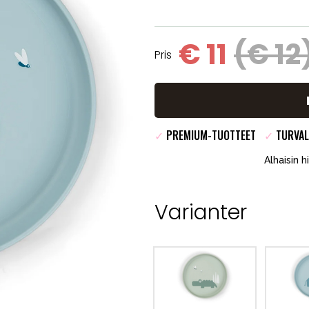
€ 11
(€ 12
Pris
✓
PREMIUM-TUOTTEET
✓
TURVAL
Alhaisin h
Varianter