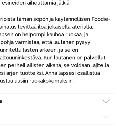
 esineiden aiheuttamia jälkiä.
erioista tämän söpön ja käytännöllisen Foodie-
inatus levittää iloa jokaisella aterialla.
apsen on helpompi kauhoa ruokaa, ja
 pohja varmistaa, että lautanen pysyy
unniteltu lasten arkeen, ja se on
altouuninkestävä. Kun lautanen on palvellut
n perheillallisten aikana, se voidaan lajitella
si arjen tuotteiksi. Anna lapsesi osallistua
ustuu uusiin ruokakokemuksiin.
Kampanjat
Lahjavinkkejä
a
Suosikit
Tavaramerkit