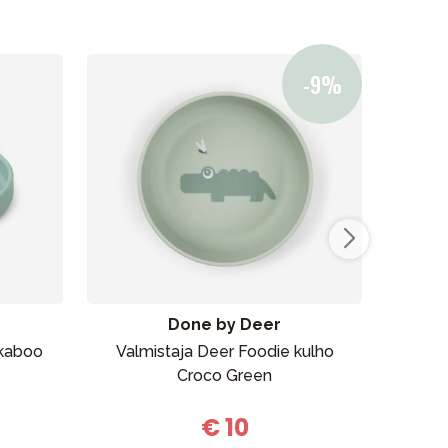
Myymälämme
Done by Deer
kaboo
Valmistaja Deer Foodie kulho
Va
Croco Green
Happ
€ 10