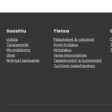
Suosittu
Tietoa
Uutisia
Palautukset & valitukset
O
Tavaramerkit
Synnytystakuu
T
Myymälämme
Hintatakuu
T
Opas
Varaa neuvonantaja
Nykyiset kampanjat
Takaisinvedot ja tuotetiedot
Tuotteen palauttaminen