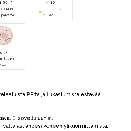
11
(€ 12)
€ 12
hetetään
Toimitus 1-2
3 päivässä
viikkoa
€ 12
imitus 1-2
ikkoa
kelaatuista PP:tä ja liukastumista estävää
vä. Ei sovellu uuniin.
 vältä astianpesukoneen ylikuormittamista,