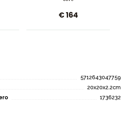
€ 164
5712643047759
20x20x2.2cm
ero
1736232