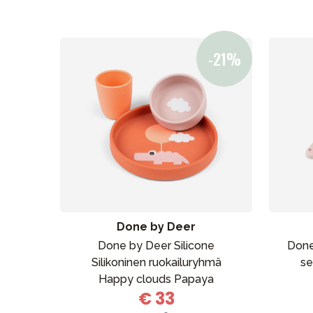
Lapsi & vauva
Lelut ja pelit
Aurinko ja uinti
Done by Deer
Done by Deer Silicone
Done 
Silikoninen ruokailuryhmä
se
Happy clouds Papaya
€ 33