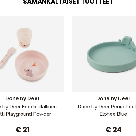
SAMANKALTAISET TUOTTEET
Outlet
Opas
Ota meihin yhteyttä osoitteessa
Done by Deer
Done by Deer
by Deer Foodie illallinen
Done by Deer Peura Pee
tti Playground Powder
Elphee Blue
€ 21
€ 24