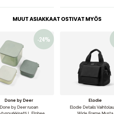
MUUT ASIAKKAAT OSTIVAT MYÖS
Done by Deer
Elodie
Done by Deer ruoan
Elodie Details Vaihtola
lytyspurkkisetti L Elphee
Wide Frame Musta