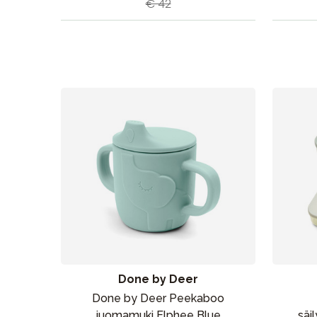
€ 42
Done by Deer
Done by Deer Peekaboo
juomamuki Elphee Blue
säi