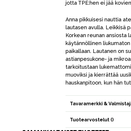
jotta TPE:hen ei jää kovien
Anna pikkuisesi nauttia at
lautasen avulla. Leikkisä pa
Korkean reunan ansiosta l
käytännöllinen liukumaton
paikallaan. Lautanen on su
astianpesukone- ja mikroa
tarkoitustaan lukemattomie
VÅRT SORTIMENT
muoviksi ja kierrättää uusik
hauskanpitoon, kun hän tut
Äiti & Isä
Huonekalut & vuodevaatteet
Tavaramerkki & Valmistaj
Tarvikkeet
Tuotearvostelut (
)
Varaosat