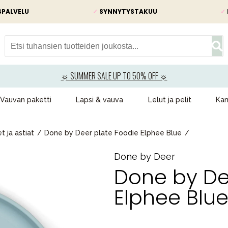
SPALVELU
✓
SYNNYTYSTAKUU
✓
☼ SUMMER SALE UP TO 50% OFF ☼
Vauvan paketti
Lapsi & vauva
Lelut ja pelit
Kam
t ja astiat
Done by Deer plate Foodie Elphee Blue
Done by Deer
Done by De
Elphee Blu