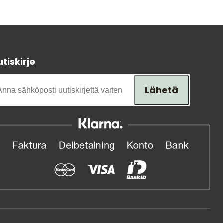
tiskirje
Lähetä