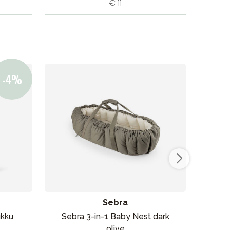
€ 11
Sebra
ukku
Sebra 3-in-1 Baby Nest dark
Erg
olive