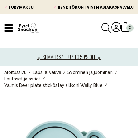
✓
TURVMAKSU
✓
HENKILÖKOHTAINEN ASIAKASPALVELU
VÅRT SORTIMENT
Uutisia
☼ SUMMER SALE UP TO 50% OFF ☼
Lastenvaunut
Lasten turvaistuimet
Aloitussivu
Lapsi & vauva
Syöminen ja juominen
Lautaset ja astiat
Vauvan paketti
Valmis Deer plate stick&stay silikoni Wally Blue
Lapsi & vauva
Lelut ja pelit
Äiti & Isä
Huonekalut & vuodevaatteet