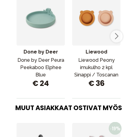
Done by Deer
Liewood
Done by Deer Peura
Liewood Peony
Peekaboo Elphee
imukulho 2 kpl
Sil
Blue
Sinappi / Toscanan
ruo
€ 24
€ 36
ruusu sekoitus 1189
MUUT ASIAKKAAT OSTIVAT MYÖS