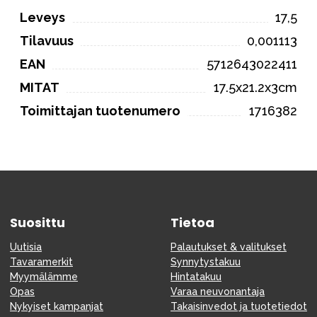
Leveys
17,5
Tilavuus
0,001113
EAN
5712643022411
MITAT
17.5x21.2x3cm
Toimittajan tuotenumero
1716382
Suosittu
Tietoa
Uutisia
Palautukset & valitukset
Tavaramerkit
Synnytystakuu
Myymälämme
Hintatakuu
Opas
Varaa neuvonantaja
Nykyiset kampanjat
Takaisinvedot ja tuotetiedot