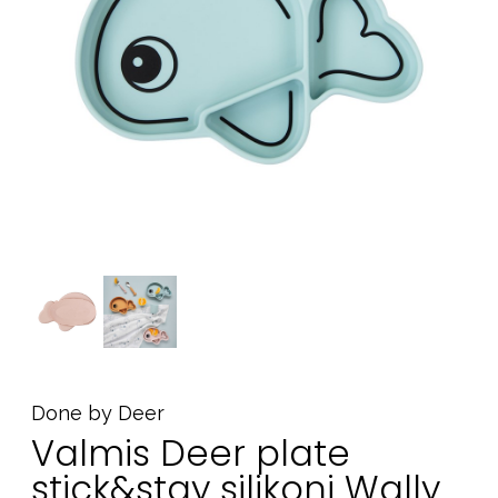
Tarvikkeet
Varaosat
Kampanjat
Lahjavinkkejä
Suosikit
Tavaramerkit
Aurinko ja uinti
Outlet
Opas
Ota meihin yhteyttä osoitteessa
Done by Deer
Myymälämme
Valmis Deer plate
stick&stay silikoni Wally