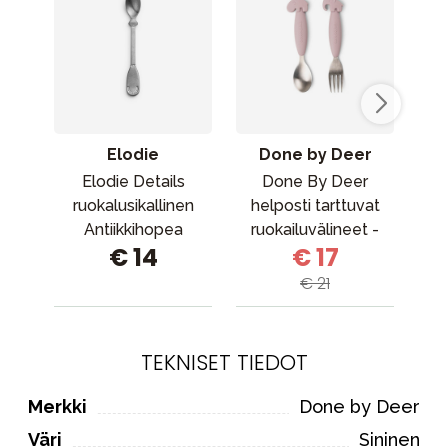
Elodie
Done by Deer
Elodie Details
Done By Deer
Don
ruokalusikallinen
helposti tarttuvat
Bo
Antiikkihopea
ruokailuvälineet -
€ 14
€ 17
Deer friends Powder
€ 21
TEKNISET TIEDOT
Merkki
Done by Deer
Väri
Sininen