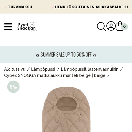
✓
TURVMAKSU
✓
HENKILÖKOHTAINEN ASIAKASPALVELU
VÅRT SORTIMENT
Uutisia
☼ SUMMER SALE UP TO 50% OFF ☼
Lastenvaunut
Lasten turvaistuimet
Aloitussivu
Lämpöpussi
Lämpöpussit lastenvaunuihin
Cybex SNOGGA matkalaukku manteli beige | beige
Vauvan paketti
Lapsi & vauva
Lelut ja pelit
Äiti & Isä
Huonekalut & vuodevaatteet