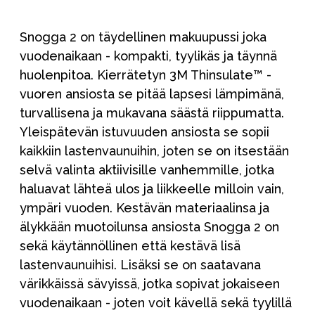
Snogga 2 on täydellinen makuupussi joka
vuodenaikaan - kompakti, tyylikäs ja täynnä
huolenpitoa. Kierrätetyn 3M Thinsulate™ -
vuoren ansiosta se pitää lapsesi lämpimänä,
turvallisena ja mukavana säästä riippumatta.
Yleispätevän istuvuuden ansiosta se sopii
kaikkiin lastenvaunuihin, joten se on itsestään
selvä valinta aktiivisille vanhemmille, jotka
haluavat lähteä ulos ja liikkeelle milloin vain,
ympäri vuoden. Kestävän materiaalinsa ja
älykkään muotoilunsa ansiosta Snogga 2 on
sekä käytännöllinen että kestävä lisä
lastenvaunuihisi. Lisäksi se on saatavana
värikkäissä sävyissä, jotka sopivat jokaiseen
vuodenaikaan - joten voit kävellä sekä tyylillä