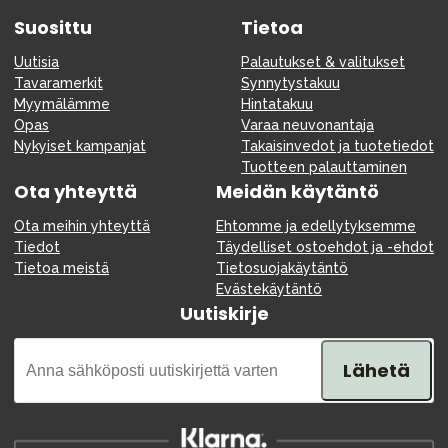
Suosittu
Tietoa
Uutisia
Palautukset & valitukset
Tavaramerkit
Synnytystakuu
Myymälämme
Hintatakuu
Opas
Varaa neuvonantaja
Nykyiset kampanjat
Takaisinvedot ja tuotetiedot
Tuotteen palauttaminen
Ota yhteyttä
Meidän käytäntö
Ota meihin yhteyttä
Ehtomme ja edellytyksemme
Tiedot
Täydelliset ostoehdot ja -ehdot
Tietoa meistä
Tietosuojakäytäntö
Evästekäytäntö
Uutiskirje
Lähetä