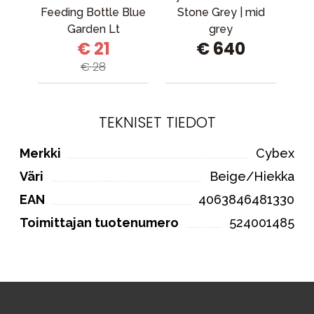
Feeding Bottle Blue
Stone Grey | mid
Garden Lt
grey
Sin
€ 21
€ 640
Placement
€ 28
TEKNISET TIEDOT
Merkki
Cybex
Väri
Beige/Hiekka
EAN
4063846481330
Toimittajan tuotenumero
524001485