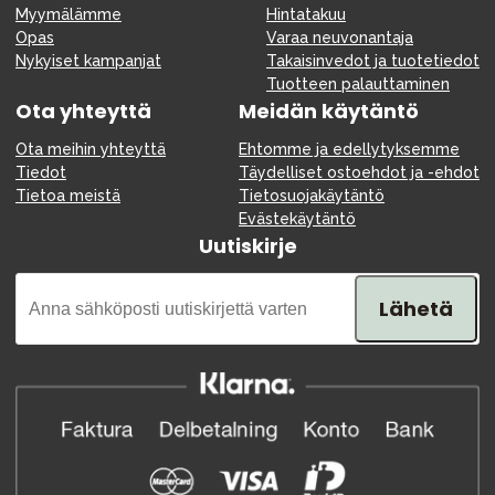
Myymälämme
Hintatakuu
Opas
Varaa neuvonantaja
Nykyiset kampanjat
Takaisinvedot ja tuotetiedot
Tuotteen palauttaminen
Ota yhteyttä
Meidän käytäntö
Ota meihin yhteyttä
Ehtomme ja edellytyksemme
Tiedot
Täydelliset ostoehdot ja -ehdot
Tietoa meistä
Tietosuojakäytäntö
Evästekäytäntö
Uutiskirje
Lähetä