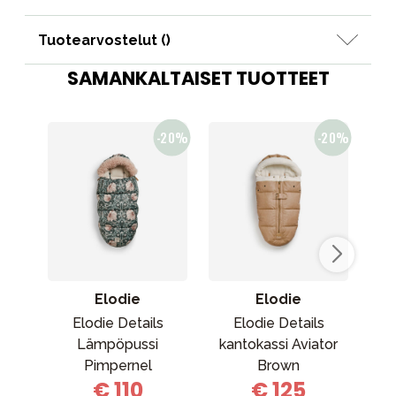
Tuotearvostelut (
)
SAMANKALTAISET TUOTTEET
Elodie
Elodie
Elodie Details
Elodie Details
Cy
Lämpöpussi
kantokassi Aviator
tal
Pimpernel
Brown
€ 110
€ 125