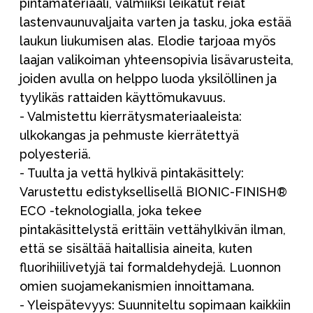
pintamateriaali, valmiiksi leikatut reiät
lastenvaunuvaljaita varten ja tasku, joka estää
laukun liukumisen alas. Elodie tarjoaa myös
laajan valikoiman yhteensopivia lisävarusteita,
joiden avulla on helppo luoda yksilöllinen ja
tyylikäs rattaiden käyttömukavuus.
- Valmistettu kierrätysmateriaaleista:
ulkokangas ja pehmuste kierrätettyä
polyesteriä.
- Tuulta ja vettä hylkivä pintakäsittely:
Varustettu edistyksellisellä BIONIC-FINISH®
ECO -teknologialla, joka tekee
pintakäsittelystä erittäin vettähylkivän ilman,
että se sisältää haitallisia aineita, kuten
fluorihiilivetyjä tai formaldehydejä. Luonnon
omien suojamekanismien innoittamana.
- Yleispätevyys: Suunniteltu sopimaan kaikkiin