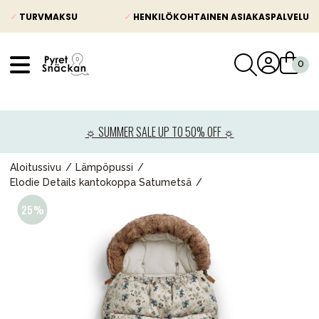
✓
TURVMAKSU
✓
HENKILÖKOHTAINEN ASIAKASPALVELU
VÅRT SORTIMENT
Uutisia
☼ SUMMER SALE UP TO 50% OFF ☼
Lastenvaunut
Lasten turvaistuimet
Aloitussivu
Lämpöpussi
Elodie Details kantokoppa Satumetsä
Vauvan paketti
Lapsi & vauva
Lelut ja pelit
Äiti & Isä
Huonekalut & vuodevaatteet