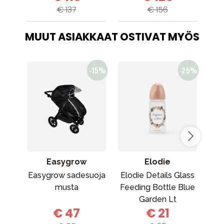
€ 137
€ 156
MUUT ASIAKKAAT OSTIVAT MYÖS
Easygrow
Elodie
Easygrow sadesuoja
Elodie Details Glass
musta
Feeding Bottle Blue
Garden Lt
kan
€ 47
€ 21
Placement
(k