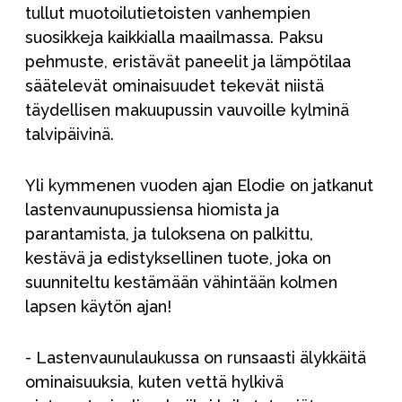
tullut muotoilutietoisten vanhempien
suosikkeja kaikkialla maailmassa. Paksu
pehmuste, eristävät paneelit ja lämpötilaa
säätelevät ominaisuudet tekevät niistä
täydellisen makuupussin vauvoille kylminä
talvipäivinä.
Yli kymmenen vuoden ajan Elodie on jatkanut
lastenvaunupussiensa hiomista ja
parantamista, ja tuloksena on palkittu,
kestävä ja edistyksellinen tuote, joka on
suunniteltu kestämään vähintään kolmen
lapsen käytön ajan!
- Lastenvaunulaukussa on runsaasti älykkäitä
ominaisuuksia, kuten vettä hylkivä