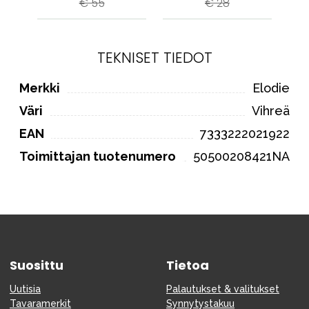
€ 55
€ 28
TEKNISET TIEDOT
Merkki
Elodie
Väri
Vihreä
EAN
7333222021922
Toimittajan tuotenumero
50500208421NA
Suosittu
Tietoa
Uutisia
Palautukset & valitukset
Tavaramerkit
Synnytystakuu