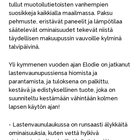
tullut muotoilutietoisten vanhempien
suosikkeja kaikkialla maailmassa. Paksu
pehmuste, eristävät paneelit ja lämpötilaa
säätelevät ominaisuudet tekevät niistä
täydellisen makuupussin vauvoille kylminä
talvipäivinä.
Yli kymmenen vuoden ajan Elodie on jatkanut
lastenvaunupussiensa hiomista ja
parantamista, ja tuloksena on palkittu,
kestävä ja edistyksellinen tuote, joka on
suunniteltu kestämään vähintään kolmen
lapsen käytön ajan!
- Lastenvaunulaukussa on runsaasti älykkäitä
ominaisuuksia, kuten vettä hylkivä