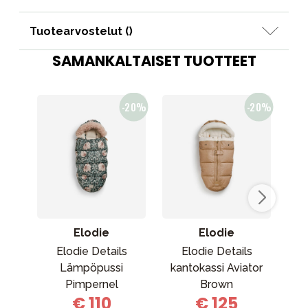
Tuotearvostelut (
)
SAMANKALTAISET TUOTTEET
Elodie
Elodie
Elodie Details
Elodie Details
Cy
Lämpöpussi
kantokassi Aviator
tal
Pimpernel
Brown
€ 110
€ 125