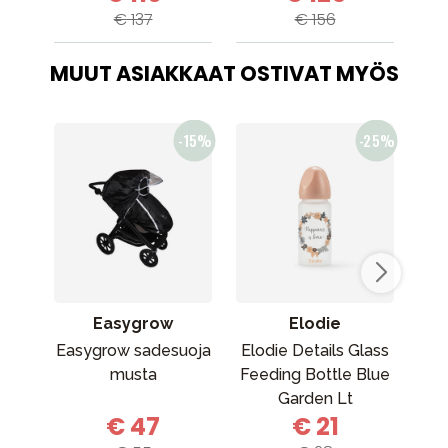
€ 137
€ 156
MUUT ASIAKKAAT OSTIVAT MYÖS
Easygrow
Elodie
Easygrow sadesuoja
Elodie Details Glass
musta
Feeding Bottle Blue
Garden Lt
kan
€ 47
€ 21
Placement
(k