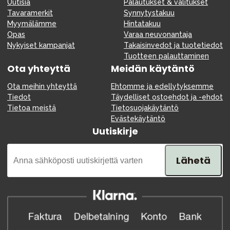
Uutisia
Palautukset & valitukset
Tavaramerkit
Synnytystakuu
Myymälämme
Hintatakuu
Opas
Varaa neuvonantaja
Nykyiset kampanjat
Takaisinvedot ja tuotetiedot
Tuotteen palauttaminen
Ota yhteyttä
Meidän käytäntö
Ota meihin yhteyttä
Ehtomme ja edellytyksemme
Tiedot
Täydelliset ostoehdot ja -ehdot
Tietoa meistä
Tietosuojakäytäntö
Evästekäytäntö
Uutiskirje
Lähetä