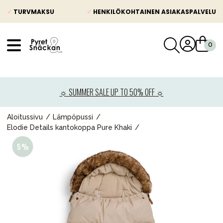
✓
TURVMAKSU
✓
HENKILÖKOHTAINEN ASIAKASPALVELU
VÅRT SORTIMENT
Uutisia
☼ SUMMER SALE UP TO 50% OFF ☼
Lastenvaunut
Lasten turvaistuimet
Aloitussivu
Lämpöpussi
Elodie Details kantokoppa Pure Khaki
Vauvan paketti
Lapsi & vauva
Lelut ja pelit
Äiti & Isä
Huonekalut & vuodevaatteet