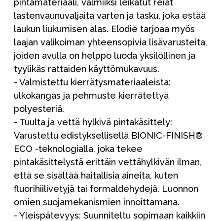
pintamateriaali, valmiiksi leikatut reiät
lastenvaunuvaljaita varten ja tasku, joka estää
laukun liukumisen alas. Elodie tarjoaa myös
laajan valikoiman yhteensopivia lisävarusteita,
joiden avulla on helppo luoda yksilöllinen ja
tyylikäs rattaiden käyttömukavuus.
- Valmistettu kierrätysmateriaaleista:
ulkokangas ja pehmuste kierrätettyä
polyesteriä.
- Tuulta ja vettä hylkivä pintakäsittely:
Varustettu edistyksellisellä BIONIC-FINISH®
ECO -teknologialla, joka tekee
pintakäsittelystä erittäin vettähylkivän ilman,
että se sisältää haitallisia aineita, kuten
fluorihiilivetyjä tai formaldehydejä. Luonnon
omien suojamekanismien innoittamana.
- Yleispätevyys: Suunniteltu sopimaan kaikkiin