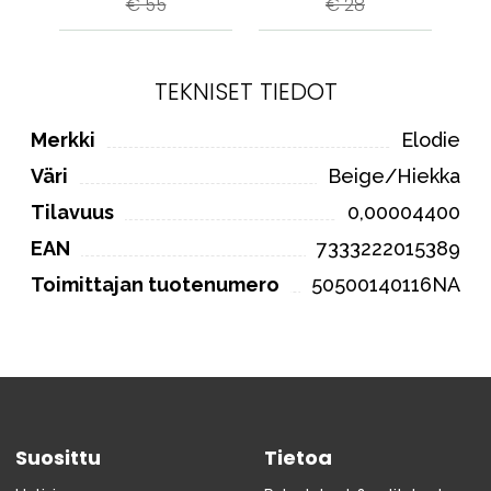
€ 55
€ 28
TEKNISET TIEDOT
Merkki
Elodie
Väri
Beige/Hiekka
Tilavuus
0,00004400
EAN
7333222015389
Toimittajan tuotenumero
50500140116NA
Suosittu
Tietoa