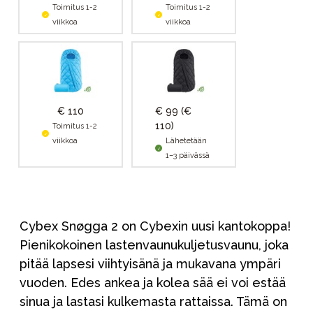
Toimitus 1-2
Toimitus 1-2
viikkoa
viikkoa
€ 110
€ 99
(€
110)
Toimitus 1-2
viikkoa
Lähetetään
1–3 päivässä
Cybex Snøgga 2 on Cybexin uusi kantokoppa!
Pienikokoinen lastenvaunukuljetusvaunu, joka
pitää lapsesi viihtyisänä ja mukavana ympäri
vuoden. Edes ankea ja kolea sää ei voi estää
sinua ja lastasi kulkemasta rattaissa. Tämä on