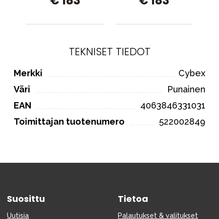
€ 183
€ 183
TEKNISET TIEDOT
Merkki
Cybex
Väri
Punainen
EAN
4063846331031
Toimittajan tuotenumero
522002849
Suosittu
Tietoa
Uutisia
Palautukset & valitukset