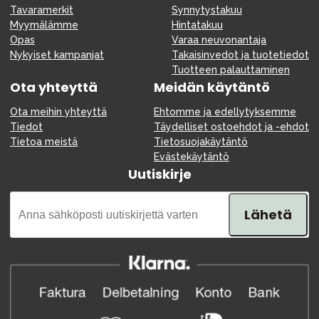
Tavaramerkit
Synnytystakuu
Myymälämme
Hintatakuu
Opas
Varaa neuvonantaja
Nykyiset kampanjat
Takaisinvedot ja tuotetiedot
Tuotteen palauttaminen
Ota yhteyttä
Meidän käytäntö
Ota meihin yhteyttä
Ehtomme ja edellytyksemme
Tiedot
Täydelliset ostoehdot ja -ehdot
Tietoa meistä
Tietosuojakäytäntö
Evästekäytäntö
Uutiskirje
Lähetä