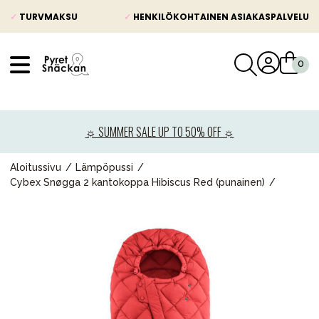
✓
TURVMAKSU
✓
HENKILÖKOHTAINEN ASIAKASPALVELU
VÅRT SORTIMENT
Uutisia
☼ SUMMER SALE UP TO 50% OFF ☼
Lastenvaunut
Lasten turvaistuimet
Aloitussivu
Lämpöpussi
Cybex Snøgga 2 kantokoppa Hibiscus Red (punainen)
Vauvan paketti
Lapsi & vauva
Lelut ja pelit
Äiti & Isä
Huonekalut & vuodevaatteet