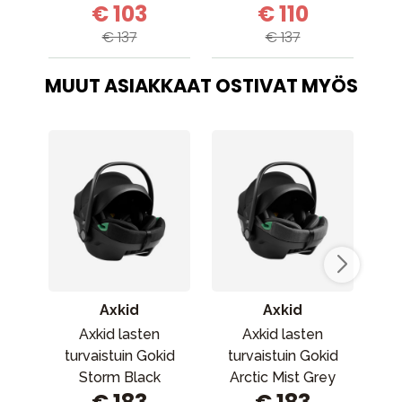
€ 103
€ 110
€ 137
€ 137
MUUT ASIAKKAAT OSTIVAT MYÖS
Axkid
Axkid
Axkid lasten
Axkid lasten
St
turvaistuin Gokid
turvaistuin Gokid
Storm Black
Arctic Mist Grey
E
Gre