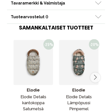
Tavaramerkki & Valmistaja
Tuotearvostelut (
)
SAMANKALTAISET TUOTTEET
Elodie
Elodie
Elodie Details
Elodie Details
kantokoppa
Lämpöpussi
k
Satumetsä
Pimpernel