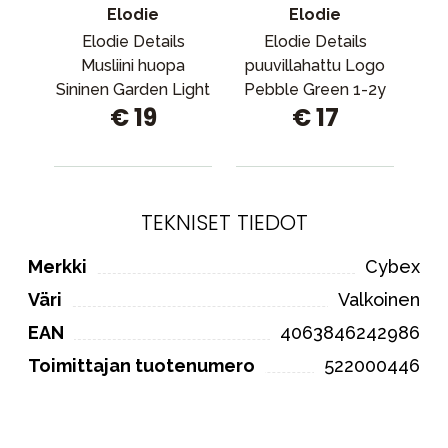
Elodie
Elodie
Elodie Details
Elodie Details
St
Musliini huopa
puuvillahattu Logo
Sininen Garden Light
Pebble Green 1-2y
E
€ 19
€ 17
Gre
TEKNISET TIEDOT
Merkki
Cybex
Väri
Valkoinen
EAN
4063846242986
Toimittajan tuotenumero
522000446