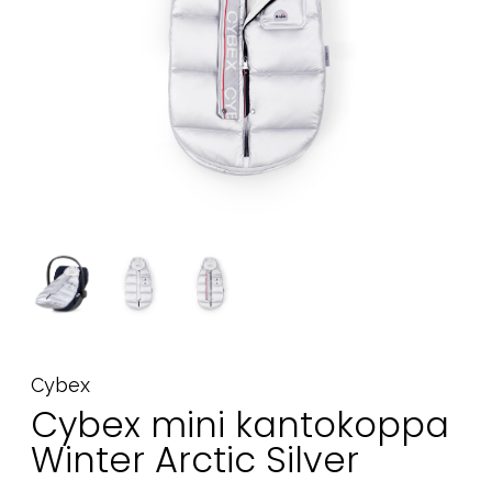
Tarvikkeet
Varaosat
Kampanjat
Lahjavinkkejä
Suosikit
Tavaramerkit
Aurinko ja uinti
Outlet
Opas
Ota meihin yhteyttä osoitteessa
Cybex
Cybex mini kantokoppa
Myymälämme
Winter Arctic Silver