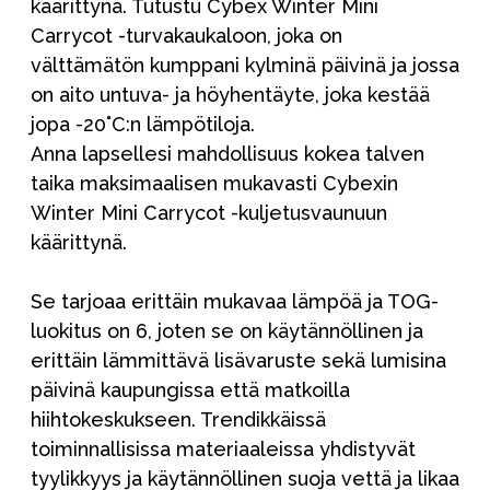
käärittynä. Tutustu Cybex Winter Mini
Carrycot -turvakaukaloon, joka on
välttämätön kumppani kylminä päivinä ja jossa
on aito untuva- ja höyhentäyte, joka kestää
jopa -20˚C:n lämpötiloja.
Anna lapsellesi mahdollisuus kokea talven
taika maksimaalisen mukavasti Cybexin
Winter Mini Carrycot -kuljetusvaunuun
käärittynä.
Se tarjoaa erittäin mukavaa lämpöä ja TOG-
luokitus on 6, joten se on käytännöllinen ja
erittäin lämmittävä lisävaruste sekä lumisina
päivinä kaupungissa että matkoilla
hiihtokeskukseen. Trendikkäissä
toiminnallisissa materiaaleissa yhdistyvät
tyylikkyys ja käytännöllinen suoja vettä ja likaa