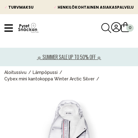
✓
TURVMAKSU
✓
HENKILÖKOHTAINEN ASIAKASPALVELU
VÅRT SORTIMENT
Uutisia
☼ SUMMER SALE UP TO 50% OFF ☼
Lastenvaunut
Lasten turvaistuimet
Aloitussivu
Lämpöpussi
Cybex mini kantokoppa Winter Arctic Silver
Vauvan paketti
Lapsi & vauva
Lelut ja pelit
Äiti & Isä
Huonekalut & vuodevaatteet