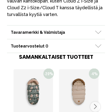
vauvan kantokopan, kuten Cloud Z i-Size ja
Cloud Z2 i-Size/Cloud T kanssa täydellistä ja
turvallista kyytiä varten.
Tavaramerkki & Valmistaja
Tuotearvostelut (
)
SAMANKALTAISET TUOTTEET