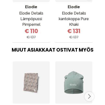
Elodie
Elodie
Elodie Details
Elodie Details
Lämpöpussi
kantokoppa Pure
ka
Pimpernel
Khaki
€ 110
€ 131
€ 137
€ 137
MUUT ASIAKKAAT OSTIVAT MYÖS