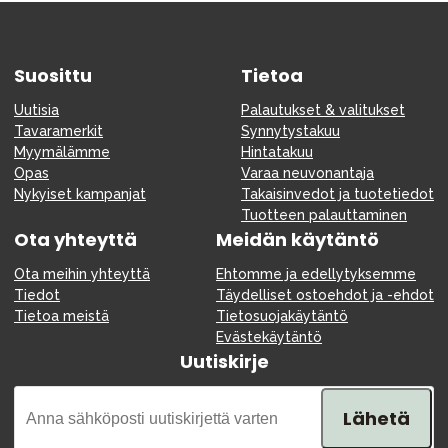
Suosittu
Tietoa
Uutisia
Palautukset & valitukset
Tavaramerkit
Synnytystakuu
Myymälämme
Hintatakuu
Opas
Varaa neuvonantaja
Nykyiset kampanjat
Takaisinvedot ja tuotetiedot
Tuotteen palauttaminen
Ota yhteyttä
Meidän käytäntö
Ota meihin yhteyttä
Ehtomme ja edellytyksemme
Tiedot
Täydelliset ostoehdot ja -ehdot
Tietoa meistä
Tietosuojakäytäntö
Evästekäytäntö
Uutiskirje
Lähetä