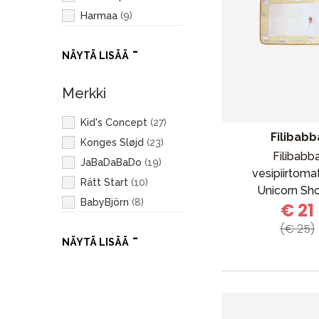
Harmaa
(
9
)
Valkoinen
(
7
)
NÄYTÄ LISÄÄ
Vihreä
(
7
)
Keltainen
(
6
)
Merkki
Punainen
(
3
)
Ruskea
(
3
)
Kid's Concept
(
27
)
Musta
(
1
)
Filibabb
Konges Sløjd
(
23
)
Oranssi
(
1
)
Filibabb
JaBaDaBaDo
(
19
)
vesipiirtoma
Rätt Start
(
10
)
Unicorn Sh
BabyBjörn
(
8
)
€ 21
Liewood
(
8
)
(€ 25)
NÄYTÄ LISÄÄ
Filibabba
(
6
)
Rubens Barn
(
5
)
Zazu
(
5
)
Done by Deer
(
4
)