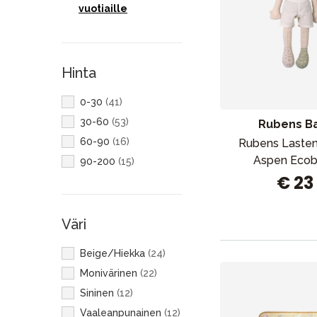
vuotiaille
Hinta
0-30
(
41
)
30-60
(
53
)
Rubens B
60-90
(
16
)
Rubens Lasten
Aspen Eco
90-200
(
15
)
€ 23
Väri
Beige/Hiekka
(
24
)
Monivärinen
(
22
)
Sininen
(
12
)
Vaaleanpunainen
(
12
)