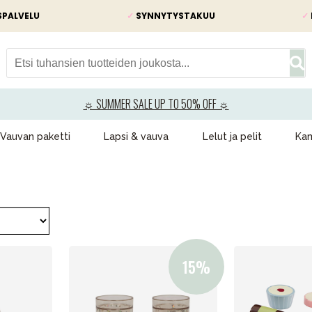
SPALVELU
✓
SYNNYTYSTAKUU
✓
☼ SUMMER SALE UP TO 50% OFF ☼
Vauvan paketti
Lapsi & vauva
Lelut ja pelit
Kam