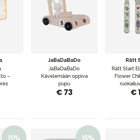
a
JaBaDaBaDo
Rätt 
a
JaBaDaBaDo
Rätt Start 
tto –
Kävelemään oppiva
Flower Chi
ores
pupu
ruokailu
€ 73
€ 