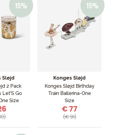
 Sløjd
Konges Sløjd
jd 2 Pack
Konges Sløjd Birthday
s Let'S Go
Train Ballerina-One
One Size
Size
26
€ 77
30)
(€ 91)