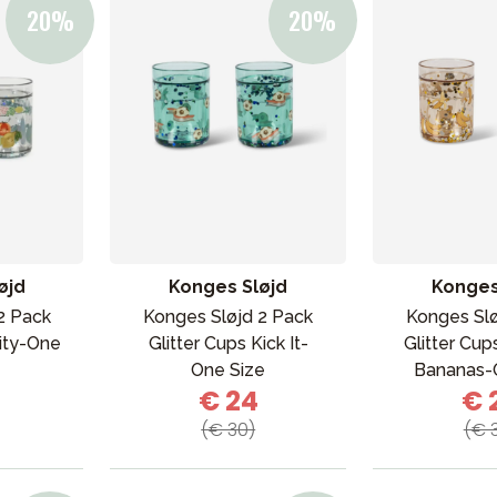
øjd
Konges Sløjd
Konges
2 Pack
Konges Sløjd 2 Pack
Konges Slø
uity-One
Glitter Cups Kick It-
Glitter Cup
One Size
Bananas-
€ 24
€ 
(€ 30)
(€ 