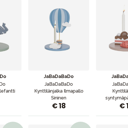
Outlet
Opas
Ota meihin yhteyttä osoitteessa
aDo
JaBaDaBaDo
JaBaD
Do
JaBaDaBaDo
JaBaD
lefantti
Kynttilänjalka Ilmapallo
Kynttil
Sininen
syntymäpä
€ 18
€ 