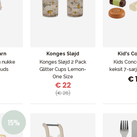
arn
Konges Sløjd
Kid's C
 nukke
Konges Sløjd 2 Pack
Kids Conc
buds
Glitter Cups Lemon-
keksit 7-sar
One Size
€ 
€ 22
(€ 26)