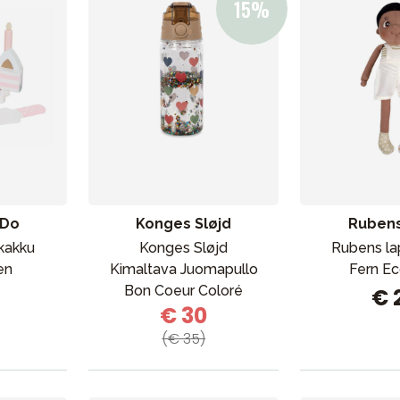
VÅRT SORTIMENT
aDo
Konges Sløjd
Rubens
kakku
Konges Sløjd
Rubens la
en
Kimaltava Juomapullo
Fern E
Äiti & Isä
Bon Coeur Coloré
€ 
Huonekalut & vuodevaatteet
€ 30
Tarvikkeet
(€ 35)
Varaosat