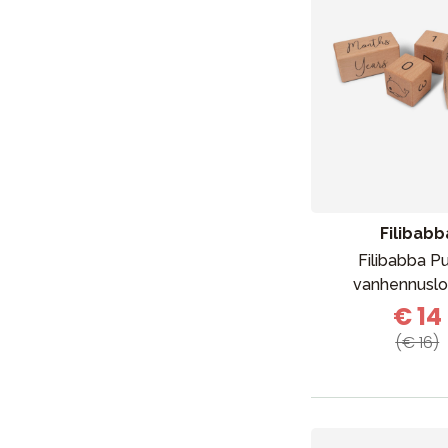
Livly
(
3
)
Elodie
(
2
)
Sebra
(
2
)
Filibabb
Filibabba Pu
vanhennuslo
€ 14
(€ 16)