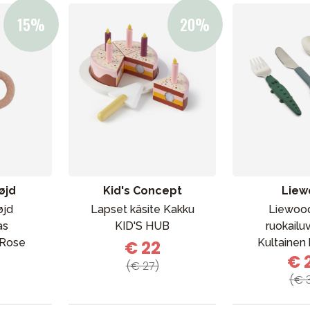
øjd
Kid's Concept
Liew
øjd
Lapset käsite Kakku
Liewoo
as
KID'S HUB
ruokailu
 Rose
Kultainen 
€ 22
€ 
(€ 27)
(€ 