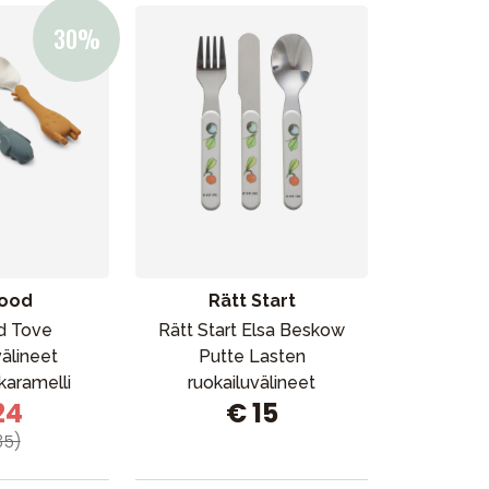
ood
Rätt Start
d Tove
Rätt Start Elsa Beskow
välineet
Putte Lasten
karamelli
ruokailuvälineet
24
€ 15
35)