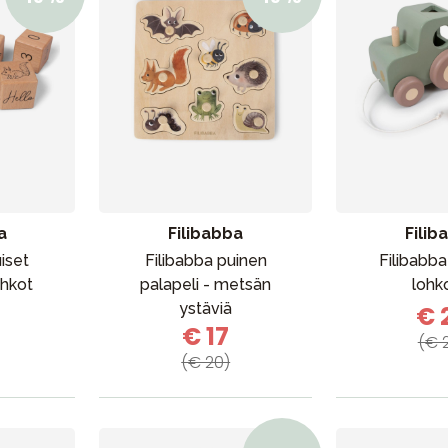
a
Filibabba
Filib
iset
Filibabba puinen
Filibabba
hkot
palapeli - metsän
lohko
ystäviä
€ 
€ 17
(€ 
(€ 20)