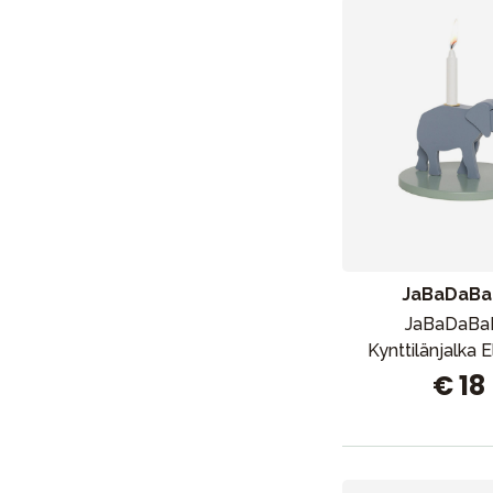
Lapsi & vauva
Lelut ja pelit
Aurinko ja uinti
JaBaDaB
JaBaDaBa
Kynttilänjalka E
€ 18