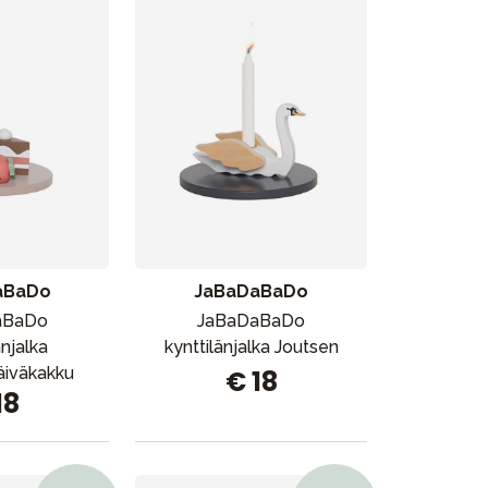
Myymälämme
aBaDo
JaBaDaBaDo
aBaDo
JaBaDaBaDo
änjalka
kynttilänjalka Joutsen
iväkakku
€ 18
18