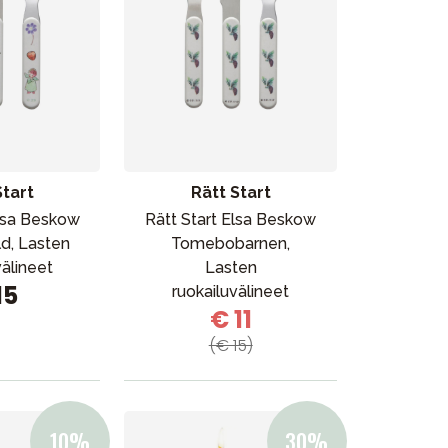
Start
Rätt Start
Elsa Beskow
Rätt Start Elsa Beskow
ld, Lasten
Tomebobarnen,
välineet
Lasten
15
ruokailuvälineet
€ 11
(€ 15)