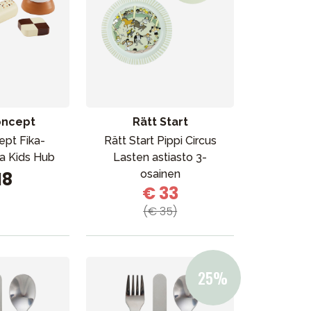
oncept
Rätt Start
ept Fika-
Rätt Start Pippi Circus
ja Kids Hub
Lasten astiasto 3-
osainen
18
€ 33
(€ 35)