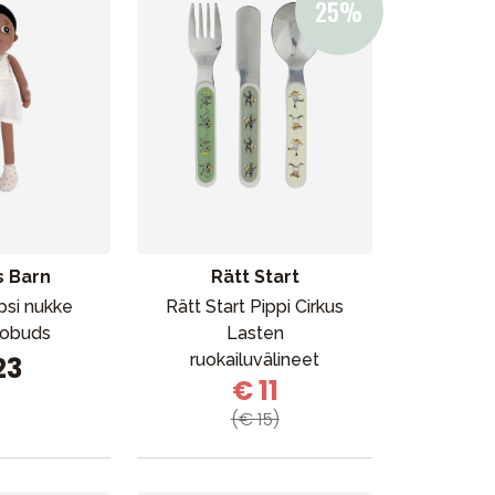
 Barn
Rätt Start
psi nukke
Rätt Start Pippi Cirkus
cobuds
Lasten
Kampanjat
ruokailuvälineet
23
Lahjavinkkejä
€ 11
Suosikit
(€ 15)
Tavaramerkit