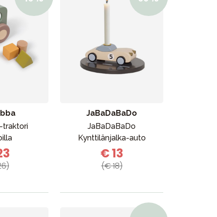
abba
JaBaDaBaDo
-traktori
JaBaDaBaDo
illa
Kynttilänjalka-auto
23
€ 13
26)
(€ 18)