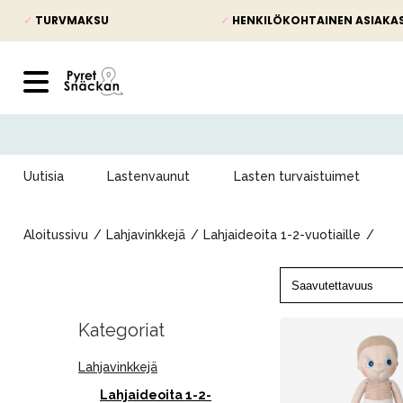
✓
TURVMAKSU
✓
HENKILÖKOHTAINEN ASIAKA
Uutisia
Lastenvaunut
Lasten turvaistuimet
Aloitussivu
Lahjavinkkejä
Lahjaideoita 1-2-vuotiaille
Kategoriat
Lahjavinkkejä
Lahjaideoita 1-2-