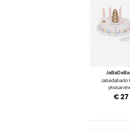
JaBaDaB
Jabadabado 
yksisarvin
Uutisia
€ 27
Lastenvaunut
Lasten turvaistuimet
Vauvan paketti