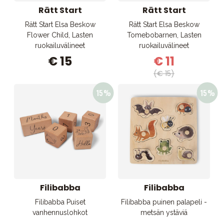
Rätt Start
Rätt Start
Rätt Start Elsa Beskow
Rätt Start Elsa Beskow
Flower Child, Lasten
Tomebobarnen, Lasten
ruokailuvälineet
ruokailuvälineet
€ 15
€ 11
(€ 15)
Filibabba
Filibabba
Filibabba Puiset
Filibabba puinen palapeli -
vanhennuslohkot
metsän ystäviä