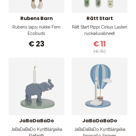
Rubens Barn
Rätt Start
Rubens lapsi nukke Fern
Rätt Start Pippi Cirkus Lasten
Ecobuds
ruokailuvälineet
€ 23
€ 11
(€ 15)
JaBaDaBaDo
JaBaDaBaDo
JaBaDaBaDo Kynttilänjalka
JaBaDaBaDo Kynttilänjalka
Elefantti
Ilmapallo Sininen