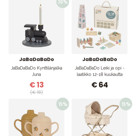
JaBaDaBaDo
JaBaDaBaDo
JaBaDaBaDo Kynttilänjalka
JaBaDaBaDo Leiki ja opi -
Juna
laatikko 12-18 kuukautta
€ 13
€ 64
(€ 18)