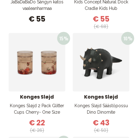
JaBaDaBaDo Sängyn katos
Kids Concept Natural Dock
vaaleanharmaa
Cradle Kids Hub
€ 55
€ 55
(€ 68)
Konges Sløjd
Konges Sløjd
Konges Sløjd 2 Pack Glitter
Konges Sløjd Säästöpossu
Cups Cherry- One Size
Dino Dinomite
€ 22
€ 43
(€ 26)
(€ 50)