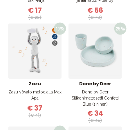
Tutki -kirja
ja äänitaulu – Sandy
€ 17
€ 56
(€ 23)
(€ 70)
Zazu
Done by Deer
Zazu yövalo melodialla Max
Done by Deer
Apa
Silikonimattosetti Confetti
Blue (sininen)
€ 37
€ 34
(€ 41)
(€ 45)