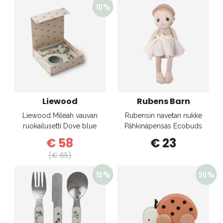
Liewood
Rubens Barn
Liewood Mileah vauvan
Rubensin navetan nukke
ruokailusetti Dove blue
Pähkinäpensas Ecobuds
€ 58
€ 23
(€ 65)