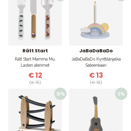
Rätt Start
JaBaDaBaDo
Rätt Start Mamma Mu,
JaBaDaBaDo Kynttilänjalka
Lasten aterimet
Sateenkaari
€ 12
€ 13
(€ 15)
(€ 18)