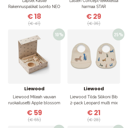
Lapset Käsite
Lasten Concept-leikkiteltta
Rakennuspalikat luonto NEO
harmaa STAR
€ 18
€ 29
(€ 41)
(€ 36)
Liewood
Liewood
Liewood Mileah vauvan
Liewood Tilda Silikoni Bib
ruokailusetti Apple blossom
2-pack Leopard multi mix
€ 59
€ 21
(€ 65)
(€ 28)