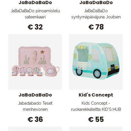
JaBaDaBaDo
JaBaDaBaDo
JaBaDaBaDo pinoamislelu
JaBaDaBaDo
sateenkaari
syntymäpäiväjuna Joutsen
€ 32
€ 78
JaBaDaBaDo
Kid's Concept
Jabadabado Teset
Kids Concept -
merihevonen
ruokarekkateltta KID'S HUB
€ 36
€ 55