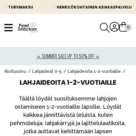
✓
TURVMAKSU
✓
HENKILÖKOHTAINEN ASIAKASPALVELU
VÅRT SORTIMENT
Uutisia
☼ SUMMER SALE UP TO 50% OFF ☼
Lastenvaunut
Lasten turvaistuimet
Aloitussivu
Lahjaideat 0-5
Lahjaideoita 1-2-vuotiaille
LAHJAIDEOITA 1-2-VUOTIAILLE
Vauvan paketti
Lapsi & vauva
Täältä löydät suosituksemme lahjojen
Lelut ja pelit
ostamiseen 1-2-vuotiaille lapsille. Löydät
kaikkea jännittävistä leluista, kuten
Äiti & Isä
pehmoleluja, lahjakärryjä ja lajittelulaatikoita,
Huonekalut & vuodevaatteet
jotka auttavat kehittämään lapsen