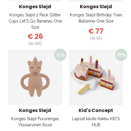
Konges Sløjd
Konges Sløjd
Konges Sløjd 2 Pack Glitter
Konges Sløjd Birthday Train
Cups Let'S Go Bananas-One
Ballerina-One Size
Size
€ 77
€ 26
(€ 91)
(€ 30)
Konges Sløjd
Kid's Concept
Konges Sløjd Pururengas
Lapset käsite Kakku KID'S
Yksisarvinen Rose
HUB