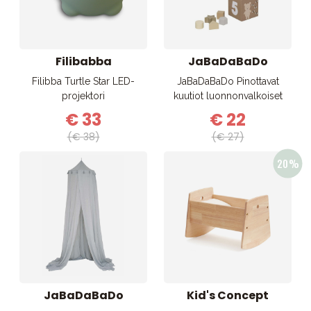
Filibabba
JaBaDaBaDo
Filibba Turtle Star LED-
JaBaDaBaDo Pinottavat
projektori
kuutiot luonnonvalkoiset
€ 33
€ 22
(€ 38)
(€ 27)
JaBaDaBaDo
Kid's Concept