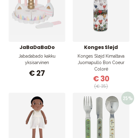
JaBaDaBaDo
Konges Sløjd
Jabadabado kakku
Konges Sløjd Kimaltava
yksisarvinen
Juomapullo Bon Coeur
Coloré
€ 27
€ 30
(€ 35)