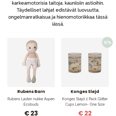
Tarvikkeet
karkeamotorisia taitoja, kauniisiin astioihin.
Täydelliset lahjat edistävät luovuutta,
Varaosat
ongelmanratkaisua ja hienomotoriikkaa tässä
Kampanjat
iässä.
Lahjavinkkejä
Suosikit
Tavaramerkit
Aurinko ja uinti
Outlet
Opas
Ota meihin yhteyttä osoitteessa
Rubens Barn
Konges Sløjd
Myymälämme
Rubens Lasten nukke Aspen
Konges Sløjd 2 Pack Glitter
Ecobuds
Cups Lemon- One Size
€ 23
€ 22