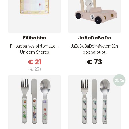
Filibabba
JaBaDaBaDo
Filibabba vesipiirtomatto –
JaBaDaBaDo Kävelemään
Unicorn Shores
oppiva pupu
€ 21
€ 73
(€ 25)