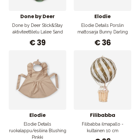
Done by Deer
Elodie
Done by Deer Stick&Stay
Elodie Details Porslin
aktiviteettilelu Lalee Sand
mattosarja Bunny Darling
€ 39
€ 36
Elodie
Filibabba
Elodie Details
Filibabba ilmapallo -
ruokalappu/esiliina Blushing
kultainen 10 cm
Pinkki