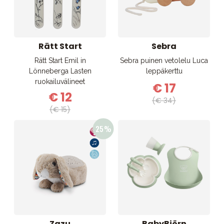
Rätt Start
Sebra
Rätt Start Emil in
Sebra puinen vetolelu Luca
Lönneberga Lasten
leppäkerttu
ruokailuvälineet
€ 17
€ 12
(€ 34)
(€ 15)
Zazu
BabyBjörn