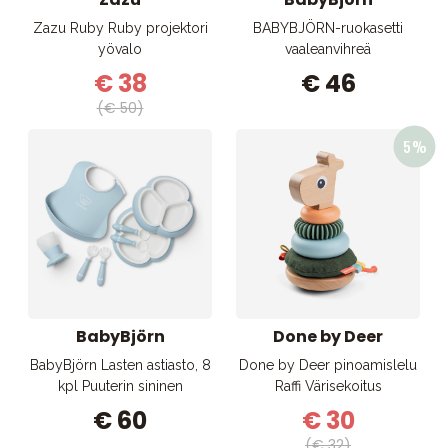
Zazu Ruby Ruby projektori
BABYBJÖRN-ruokasetti
yövalo
vaaleanvihreä
€ 38
€ 46
(€ 50)
BabyBjörn
Done by Deer
BabyBjörn Lasten astiasto, 8
Done by Deer pinoamislelu
kpl Puuterin sininen
Raffi Värisekoitus
€ 60
€ 30
(€ 32)