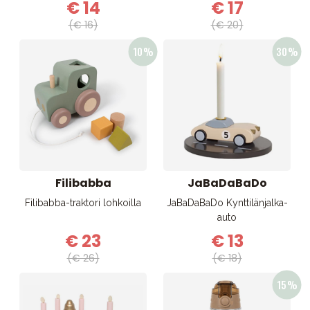
€ 14
€ 17
(€ 16)
(€ 20)
Filibabba
JaBaDaBaDo
Filibabba-traktori lohkoilla
JaBaDaBaDo Kynttilänjalka-
auto
€ 23
€ 13
(€ 26)
(€ 18)