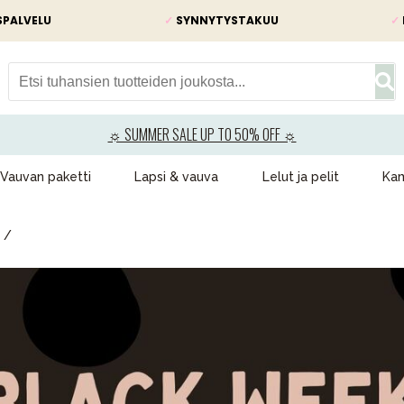
SPALVELU
✓
SYNNYTYSTAKUU
✓
☼ SUMMER SALE UP TO 50% OFF ☼
Vauvan paketti
Lapsi & vauva
Lelut ja pelit
Kam
VÅRT SORTIMENT
Äiti & Isä