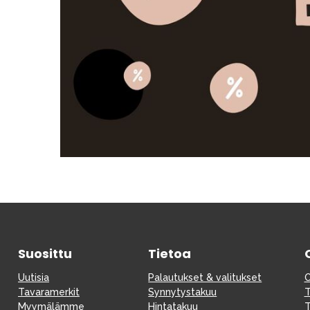
Lastenvaunut
Lasten turvaistuimet
Vauvan paketti
Lapsi & vauva
Lelut ja pelit
Aurinko ja uinti
Suosittu
Tietoa
Uutisia
Palautukset & valitukset
O
Tavaramerkit
Synnytystakuu
T
Myymälämme
Hintatakuu
T