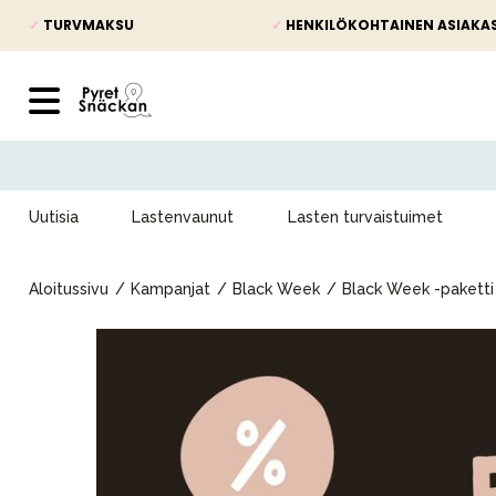
✓
TURVMAKSU
✓
HENKILÖKOHTAINEN ASIAKA
Uutisia
Lastenvaunut
Lasten turvaistuimet
Aloitussivu
Kampanjat
Black Week
Black Week -paketti
Uutisia