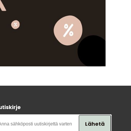
Lahjavinkkejä
Suosikit
Tavaramerkit
Myymälämme
tiskirje
Lähetä