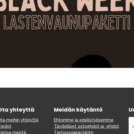
Huonekalut & vuodevaatteet
Tarvikkeet
Varaosat
Outlet
Opas
Ota meihin yhteyttä osoitteessa
Ota yhteyttä
Meidän käytäntö
Uu
ta meihin yhteyttä
Ehtomme ja edellytyksemme
iedot
Täydelliset ostoehdot ja -ehdot
ietoa meistä
Tietosuojakäytäntö