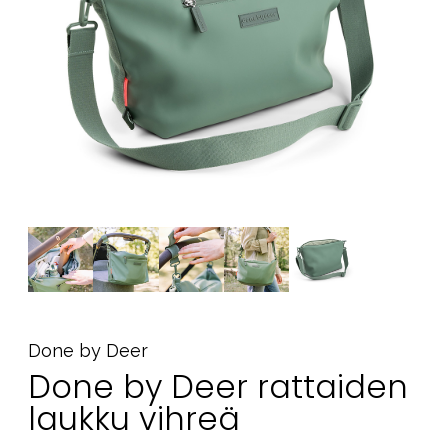
Tarvikkeet
Varaosat
Kampanjat
Lahjavinkkejä
Suosikit
Tavaramerkit
Aurinko ja uinti
Outlet
Opas
Ota meihin yhteyttä osoitteessa
Done by Deer
Done by Deer rattaiden
Myymälämme
laukku vihreä