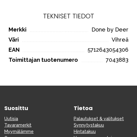
TEKNISET TIEDOT
Merkki
Done by Deer
Väri
Vihreä
EAN
5712643054306
Toimittajan tuotenumero
7043883
Suosittu
Tietoa
Uutisia
Palautukset & valitukset
Tavaramerkit
Synnytystakuu
Myymälämme
Hintatakuu