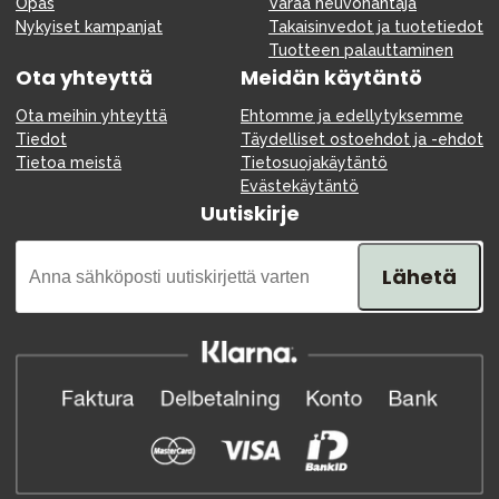
Opas
Varaa neuvonantaja
Nykyiset kampanjat
Takaisinvedot ja tuotetiedot
Tuotteen palauttaminen
Ota yhteyttä
Meidän käytäntö
Ota meihin yhteyttä
Ehtomme ja edellytyksemme
Tiedot
Täydelliset ostoehdot ja -ehdot
Tietoa meistä
Tietosuojakäytäntö
Evästekäytäntö
Uutiskirje
Lähetä