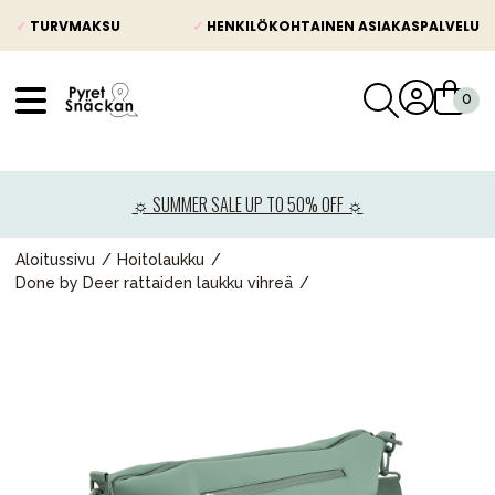
✓
TURVMAKSU
✓
HENKILÖKOHTAINEN ASIAKASPALVELU
VÅRT SORTIMENT
Uutisia
☼ SUMMER SALE UP TO 50% OFF ☼
Lastenvaunut
Lasten turvaistuimet
Aloitussivu
Hoitolaukku
Done by Deer rattaiden laukku vihreä
Vauvan paketti
Lapsi & vauva
Lelut ja pelit
Äiti & Isä
Huonekalut & vuodevaatteet