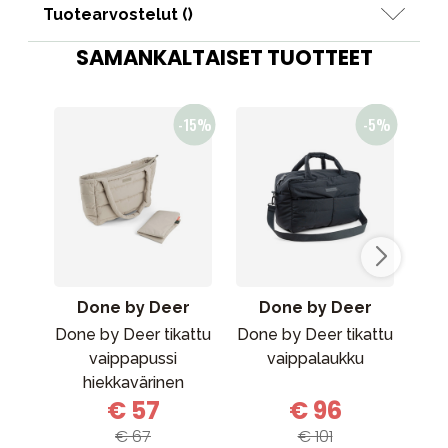
Tuotearvostelut (
)
SAMANKALTAISET TUOTTEET
Done by Deer
Done by Deer
Done by Deer tikattu
Done by Deer tikattu
Kon
vaippapussi
vaippalaukku
Nee
hiekkavärinen
€ 57
€ 96
€ 67
€ 101