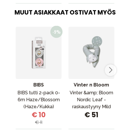
MUUT ASIAKKAAT OSTIVAT MYÖS
BIBS
Vinter n Bloom
BIBS tutti 2-pack 0-
Vinter &amp; Bloom
Lie
6m Haze/Blossom
Nordic Leaf -
v
(Haze/Kukka)
raskaustyyny Mild
Ju
€ 10
€ 51
Green (vihreä)
to
€ 11