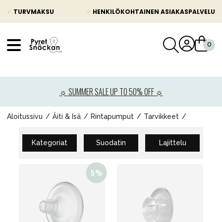
✓
TURVMAKSU
✓
HENKILÖKOHTAINEN ASIAKASPALVELU
VÅRT SORTIMENT
Uutisia
☼ SUMMER SALE UP TO 50% OFF ☼
Lastenvaunut
Lasten turvaistuimet
Aloitussivu
Äiti & Isä
Rintapumput
Tarvikkeet
Vauvan paketti
Kategoriat
Suodatin
Lajittelu
Lapsi & vauva
Lelut ja pelit
Äiti & Isä
Huonekalut & vuodevaatteet