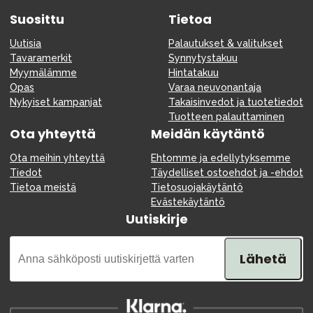
Suosittu
Tietoa
Uutisia
Palautukset & valitukset
Tavaramerkit
Synnytystakuu
Myymälämme
Hintatakuu
Opas
Varaa neuvonantaja
Nykyiset kampanjat
Takaisinvedot ja tuotetiedot
Tuotteen palauttaminen
Ota yhteyttä
Meidän käytäntö
Ota meihin yhteyttä
Ehtomme ja edellytyksemme
Tiedot
Täydelliset ostoehdot ja -ehdot
Tietoa meistä
Tietosuojakäytäntö
Evästekäytäntö
Uutiskirje
Lähetä