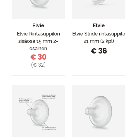
Tarvikkeet
Varaosat
Kampanjat
Elvie
Elvie
Lahjavinkkejä
Elvie Rintasuppilon
Elvie Stride rintasuppilo
sisäosa 15 mm 2-
21 mm (2 kpl)
Suosikit
osainen
€ 36
€ 30
Tavaramerkit
(€ 32)
Aurinko ja uinti
Outlet
Opas
Ota meihin yhteyttä osoitteessa
Myymälämme