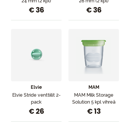
24 mm (2 kpl)
28 mm (2 kpl)
€ 36
€ 36
Elvie
MAM
Elvie Stride venttiilit 2-
MAM Milk Storage
pack
Solution 5 kpl vihreä
€ 26
€ 13