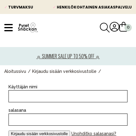
✓
TURVMAKSU
✓
HENKILÖKOHTAINEN ASIAKASPALVELU
VÅRT SORTIMENT
Uutisia
☼ SUMMER SALE UP TO 50% OFF ☼
Lastenvaunut
Lasten turvaistuimet
Aloitussivu
Kirjaudu sisään verkkosivustolle
Vauvan paketti
Käyttäjän nimi
Lapsi & vauva
Lelut ja pelit
salasana
Äiti & Isä
Huonekalut & vuodevaatteet
Unohditko salasanasi?