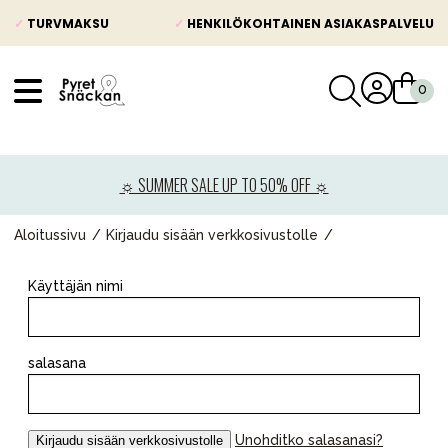
✓
TURVMAKSU
✓
HENKILÖKOHTAINEN ASIAKASPALVELU
VÅRT SORTIMENT
Uutisia
☼ SUMMER SALE UP TO 50% OFF ☼
Lastenvaunut
Lasten turvaistuimet
Aloitussivu
Kirjaudu sisään verkkosivustolle
Vauvan paketti
Käyttäjän nimi
Lapsi & vauva
Lelut ja pelit
salasana
Äiti & Isä
Huonekalut & vuodevaatteet
Unohditko salasanasi?