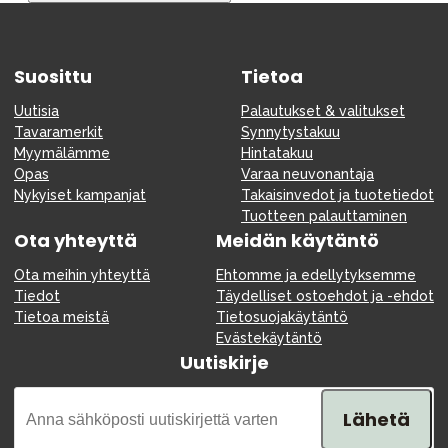
Tarvikkeet
Varaosat
Suosittu
Kampanjat
Tietoa
Lahjavinkkejä
Uutisia
Palautukset & valitukset
Tavaramerkit
Synnytystakuu
Suosikit
Myymälämme
Hintatakuu
Opas
Varaa neuvonantaja
Tavaramerkit
Nykyiset kampanjat
Takaisinvedot ja tuotetiedot
Tuotteen palauttaminen
Ota yhteyttä
Meidän käytäntö
Ota meihin yhteyttä
Ehtomme ja edellytyksemme
Aurinko ja uinti
Outlet
Opas
Tiedot
Täydelliset ostoehdot ja -ehdot
Tietoa meistä
Tietosuojakäytäntö
Ota meihin yhteyttä osoitteessa
Evästekäytäntö
Uutiskirje
Myymälämme
Lähetä