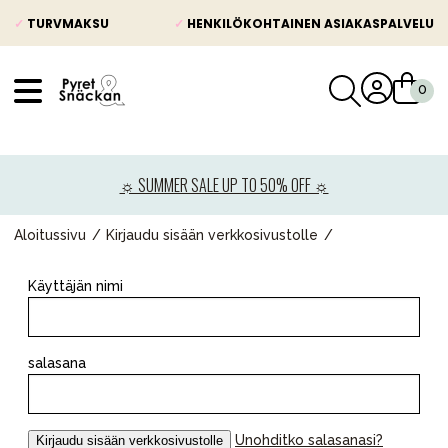
✓
TURVMAKSU
✓
HENKILÖKOHTAINEN ASIAKASPALVELU
VÅRT SORTIMENT
Uutisia
☼ SUMMER SALE UP TO 50% OFF ☼
Lastenvaunut
Lasten turvaistuimet
Aloitussivu
Kirjaudu sisään verkkosivustolle
Vauvan paketti
Käyttäjän nimi
Lapsi & vauva
Lelut ja pelit
salasana
Äiti & Isä
Huonekalut & vuodevaatteet
Unohditko salasanasi?