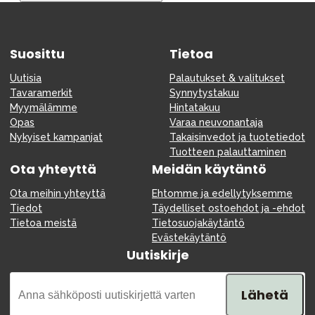
Tarvikkeet
Varaosat
Suosittu
Kampanjat
Tietoa
Lahjavinkkejä
Uutisia
Palautukset & valitukset
Tavaramerkit
Synnytystakuu
Suosikit
Myymälämme
Hintatakuu
Opas
Varaa neuvonantaja
Tavaramerkit
Nykyiset kampanjat
Takaisinvedot ja tuotetiedot
Tuotteen palauttaminen
Ota yhteyttä
Meidän käytäntö
Ota meihin yhteyttä
Ehtomme ja edellytyksemme
Aurinko ja uinti
Outlet
Opas
Tiedot
Täydelliset ostoehdot ja -ehdot
Tietoa meistä
Tietosuojakäytäntö
Ota meihin yhteyttä osoitteessa
Evästekäytäntö
Uutiskirje
Myymälämme
Lähetä