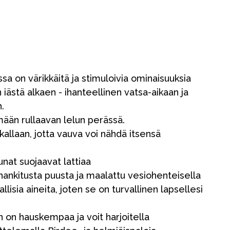
ossa on värikkäitä ja stimuloivia ominaisuuksia
 iästä alkaen - ihanteellinen vatsa-aikaan ja
.
ään rullaavan lelun perässä.
aikallaan, jotta vauva voi nähdä itsensä
nat suojaavat lattiaa
 hankitusta puusta ja maalattu vesiohenteisella
tallisia aineita, joten se on turvallinen lapsellesi
n on hauskempaa ja voit harjoitella