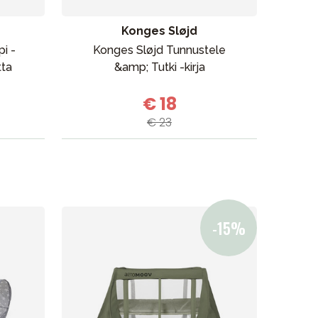
Myymälämme
Konges Sløjd
i -
Konges Sløjd Tunnustele
tta
&amp; Tutki -kirja
Kä
€ 18
€ 23