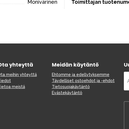
Monivärinen
Toimittajan tuotenum
Ota yhteyttä
Meidän käytäntö
Uu
ta meihin yhteyttä
Ehtomme ja edellytyksemme
iedot
Täydelliset ostoehdot ja -ehdot
ietoa meistä
Tietosuojakäytäntö
Evästekäytäntö