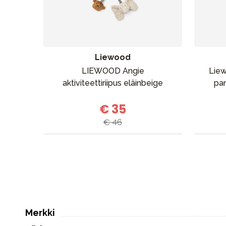
Liewood
LIEWOOD Angie
Lie
aktiviteettiriipus eläinbeige
pa
€ 35
€ 46
Merkki