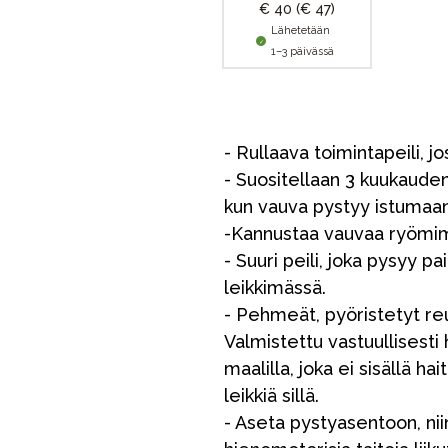
€ 40
(€ 47)
Lähetetään
1–3 päivässä
- Rullaava toimintapeili, j
- Suositellaan 3 kuukauden
kun vauva pystyy istumaan
-Kannustaa vauvaa ryömim
- Suuri peili, joka pysyy p
leikkimässä.
- Pehmeät, pyöristetyt reu
Valmistettu vastuullisesti
maalilla, joka ei sisällä hai
leikkiä sillä.
- Aseta pystyasentoon, nii