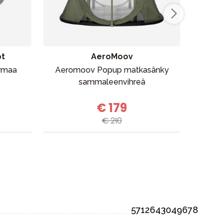
pt
AeroMoov
armaa
Aeromoov Popup matkasänky
Kids
sammaleenvihreä
€ 179
€ 210
5712643049678