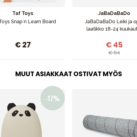
Outlet
Opas
Ota meihin yhteyttä osoitteessa
Taf Toys
JaBaDaBaDo
Toys Snap`n Learn Board
JaBaDaBaDo Leiki ja op
laatikko 18-24 kuukau
€ 27
€ 45
€ 64
MUUT ASIAKKAAT OSTIVAT MYÖS