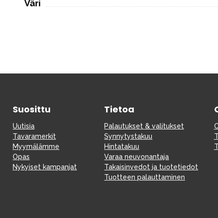
Väri
Suosittu
Tietoa
Uutisia
Palautukset & valitukset
O
Tavaramerkit
Synnytystakuu
T
Myymälämme
Hintatakuu
T
Opas
Varaa neuvonantaja
Nykyiset kampanjat
Takaisinvedot ja tuotetiedot
Tuotteen palauttaminen