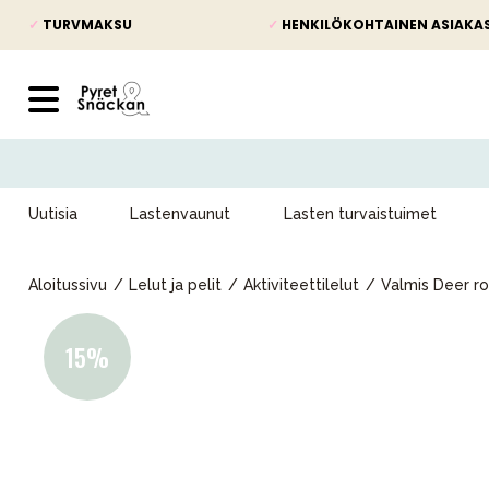
✓
TURVMAKSU
✓
HENKILÖKOHTAINEN ASIAKA
Uutisia
Lastenvaunut
Lasten turvaistuimet
Aloitussivu
Lelut ja pelit
Aktiviteettilelut
Valmis Deer rol