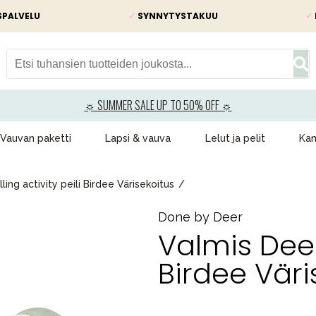
SPALVELU
✓
SYNNYTYSTAKUU
✓
☼ SUMMER SALE UP TO 50% OFF ☼
Vauvan paketti
Lapsi & vauva
Lelut ja pelit
Kam
ling activity peili Birdee Värisekoitus
Done by Deer
Valmis Deer 
Birdee Väri