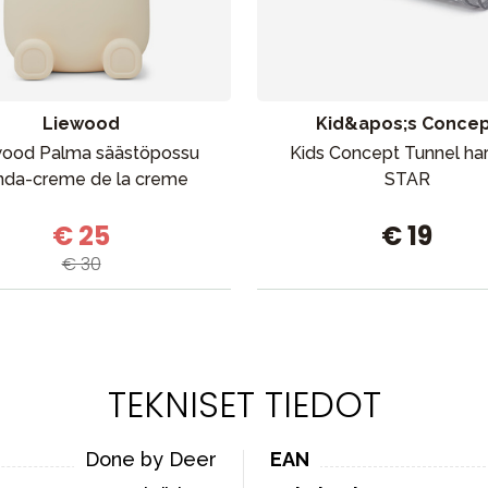
Liewood
Kid&apos;s Conce
wood Palma säästöpossu
Kids Concept Tunnel h
nda-creme de la creme
STAR
€ 25
€ 19
€ 30
TEKNISET TIEDOT
Done by Deer
EAN