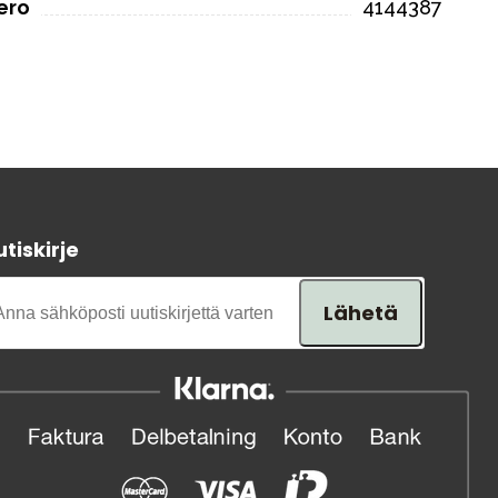
ero
4144387
tiskirje
Lähetä