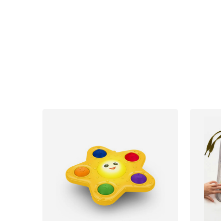
Uutisia
Lastenvaunut
Lasten turvaistuimet
Vauvan paketti
Lapsi & vauva
Lelut ja pelit