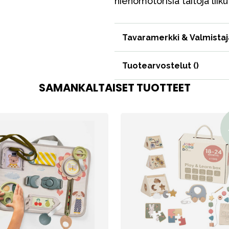
hienomotorisia taitoja liik
VÅRT SORTIMENT
Tavaramerkki & Valmistaj
Tuotearvostelut (
)
Äiti & Isä
SAMANKALTAISET TUOTTEET
Huonekalut & vuodevaatteet
Tarvikkeet
Varaosat