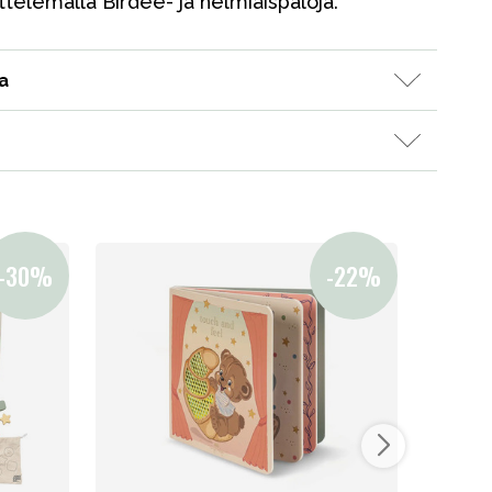
uttelemalla Birdee- ja helmiäispaloja.
a
Kampanjat
Lahjavinkkejä
Suosikit
Tavaramerkit