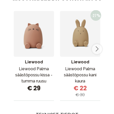
Liewood
Liewood
Liewood Palma
Liewood Palma
Don
säästöpossu kissa -
säästöpossu kani
Bo
tumma ruusu
kaura
€ 29
€ 22
€ 30