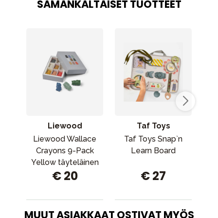
SAMANKALTAISET TUOTTEET
Liewood
Taf Toys
Liewood Wallace
Taf Toys Snap`n
T
Crayons 9-Pack
Learn Board
Yellow täyteläinen
€ 20
€ 27
monisekoitus
MUUT ASIAKKAAT OSTIVAT MYÖS