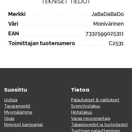
TEKNISET TIEDOT
Merkki
JaBaDaBaDo
Väri
Monivärinen
EAN
7332599025311
Toimittajan tuotenumero
C2531
Suosittu
Tietoa
Uutisia
Palautukset & valitukset
Tavaramerkit
Synnytystakuu
Myymälämme
Hintatakuu
Opas
Varaa neuvonantaja
Nykyiset kampanjat
Takaisinvedot ja tuotetiedot
Tuotteen palauttaminen