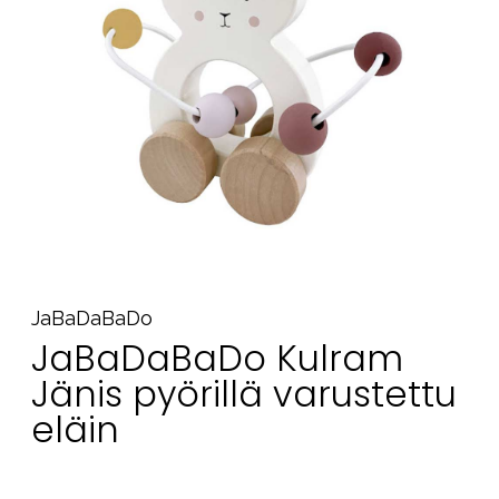
Tarvikkeet
Varaosat
Kampanjat
Lahjavinkkejä
Suosikit
Tavaramerkit
JaBaDaBaDo
Aurinko ja uinti
Outlet
Opas
JaBaDaBaDo Kulram
Ota meihin yhteyttä osoitteessa
Jänis pyörillä varustettu
eläin
Myymälämme