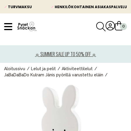
✓
TURVMAKSU
✓
HENKILÖKOHTAINEN ASIAKASPALVELU
VÅRT SORTIMENT
Uutisia
☼ SUMMER SALE UP TO 50% OFF ☼
Lastenvaunut
Lasten turvaistuimet
Aloitussivu
Lelut ja pelit
Aktiviteettilelut
JaBaDaBaDo Kulram Jänis pyörillä varustettu eläin
Vauvan paketti
Lapsi & vauva
Lelut ja pelit
Äiti & Isä
Huonekalut & vuodevaatteet