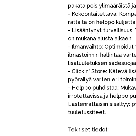
pakata pois ylimääräistä ja
- Kokoontaitettava: Kompa
rattaita on helppo kuljettaa
- Lisääntynyt turvallisuus:
on mukana alusta alkaen.
- Ilmanvaihto: Optimoidut
ilmastoinnin hallintaa varte
lisätuuletuksen sadesuoja
VÅRT SORTIMENT
- Click n' Store: Kätevä li
pyöräilyä varten eri toimin
- Helppo puhdistaa: Mukav
Äiti & Isä
irrotettavissa ja helppo pu
Huonekalut & vuodevaatteet
Lastenrattaisiin sisältyy: 
tuuletussiteet.
Tarvikkeet
Varaosat
Tekniset tiedot: