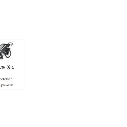
 135
(€ 1
hetetään
3 päivässä