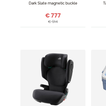
Dark Slate magnetic buckle
T
€ 777
€ 914