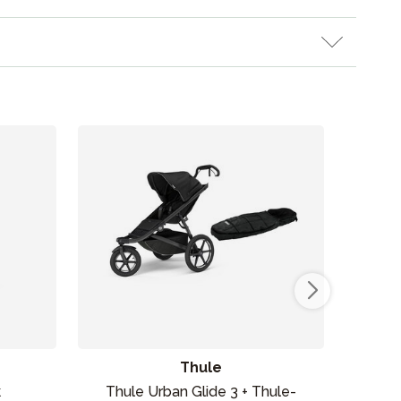
Thule
k
Thule Urban Glide 3 + Thule-
Thu