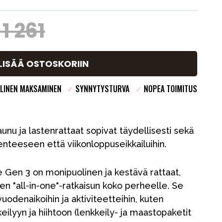
 1 261
LISÄÄ OSTOSKORIIN
LINEN MAKSAMINEN
✓
SYNNYTYSTURVA
✓
NOPEA TOIMITUS
nu ja lastenrattaat sopivat täydellisesti sekä
enteeseen että viikonloppuseikkailuihin.
e Gen 3 on monipuolinen ja kestävä rattaat,
sen "all-in-one"-ratkaisun koko perheelle. Se
 vuodenaikoihin ja aktiviteetteihin, kuten
eilyyn ja hiihtoon (lenkkeily- ja maastopaketit