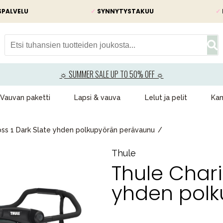
SPALVELU
✓
SYNNYTYSTAKUU
✓
☼ SUMMER SALE UP TO 50% OFF ☼
Vauvan paketti
Lapsi & vauva
Lelut ja pelit
Kam
oss 1 Dark Slate yhden polkupyörän perävaunu
Thule
Thule Chari
yhden pol