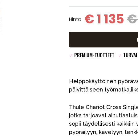
€ 1 135
€
Hinta
✓
PREMIUM-TUOTTEET
✓
TURVAL
Helppokäyttöinen pyörävau
päivittäiseen työmatkaliik
Thule Chariot Cross Singl
jotka tarjoavat ainutlaatui
sopii täydellisesti kaikkiin
pyöräilyyn, kävelyyn, lenkk