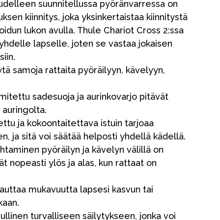
udelleen suunnitellussa pyöränvarressa on
sen kiinnitys, joka yksinkertaistaa kiinnitystä
roidun lukon avulla. Thule Chariot Cross 2:ssa
yhdelle lapselle, joten se vastaa jokaisen
siin.
ytä samoja rattaita pyöräilyyn, kävelyyn,
itettu sadesuoja ja aurinkovarjo pitävät
 auringolta.
tu ja kokoontaitettava istuin tarjoaa
ja sitä voi säätää helposti yhdellä kädellä.
ihtaminen pyöräilyn ja kävelyn välillä on
 nopeasti ylös ja alas, kun rattaat on
kauttaa mukavuutta lapsesi kasvun tai
aan.
jullinen turvalliseen säilytykseen, jonka voi