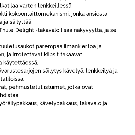
lkatilaa varten lenkkeillessä.
kti kokoontaittomekanismi, jonka ansiosta
 ja säilyttää.
 Thule Delight -takavalo lisää näkyvyyttä, ja se
 tuuletusaukot parempaa ilmankiertoa ja
n, ja irrotettavat klipsit takaavat
a käytettäessä.
sävarustesarjojen säilytys kävelyä, lenkkeilyä ja
tatiloissa.
at, pehmustetut istuimet, jotka ovat
Kampanjat
hdistaa.
Lahjavinkkejä
pyöräilypakkaus, kävelypakkaus, takavalo ja
Suosikit
Tavaramerkit