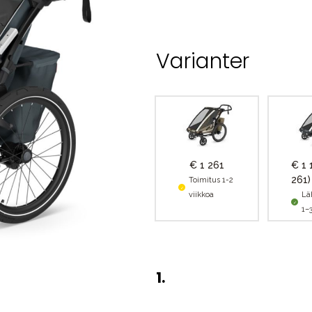
Varianter
€ 1 261
€ 1
261)
Toimitus 1-2
viikkoa
Lä
1–
1
.