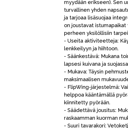
myydään erikseen). Sen u
turvallinen yhden napsautuk
ja tarjoaa lisäsuojaa integ
on joustavat istumapaikat 
perheen yksilöllisiin tarpei
- Useita aktiviteetteja: Kä
lenkkeilyyn ja hiihtoon.
- Säänkestävä: Mukana toim
lapsesi kuivana ja suojassa
- Mukava: Täysin pehmustet
maksimaalisen mukavuuden, 
- FlipWing-järjestelmä: Va
helppoa kääntämällä pyörät
kiinnitetty pyörään.
- Säädettävä jousitus: Mu
raskaamman kuorman muk
- Suuri tavarakori: Vetoket