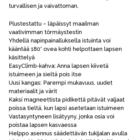
turvallisen ja vaivattoman.
Plustestattu – läpäissyt maailman
vaativimman törmäystestin
Yhdellä napinpainalluksella istuinta voi
kääntää 180° ovea kohti helpottaen lapsen
käsittelyä
EasyClimb-kahva: Anna lapsen kiivetä
istuimeen ja sieltä pois itse
Uusi kangas: Parempi mukavuus, uudet
materiaalit ja värit
Kaksi magneettista pidikettä pitävät valjaat
poissa tieltä, kun lapsi asetetaan istuimeen
Vastasyntyneen lisätyyny, jonka osia voi
poistaa lapsen kasvaessa
Helppo asennus säädettävän tukijalan avulla