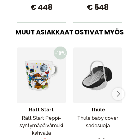
€ 448
€ 548
sininen
MUUT ASIAKKAAT OSTIVAT MYÖS
Rätt Start
Thule
Rätt Start Peppi-
Thule baby cover
B
syntymäpäivämuki
sadesuoja
kahvalla