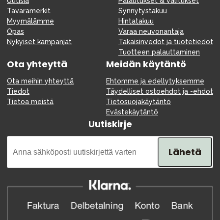
Uutisia
Palautukset & valitukset
Tavaramerkit
Synnytystakuu
Myymälämme
Hintatakuu
Opas
Varaa neuvonantaja
Nykyiset kampanjat
Takaisinvedot ja tuotetiedot
Tuotteen palauttaminen
Ota yhteyttä
Meidän käytäntö
Ota meihin yhteyttä
Ehtomme ja edellytyksemme
Tiedot
Täydelliset ostoehdot ja -ehdot
Tietoa meistä
Tietosuojakäytäntö
Evästekäytäntö
Uutiskirje
Lähetä