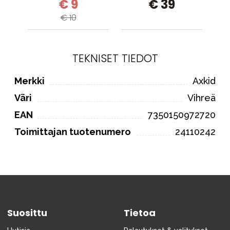
€ 9
€ 39
€ 10
TEKNISET TIEDOT
Merkki
Axkid
Väri
Vihreä
EAN
7350150972720
Toimittajan tuotenumero
24110242
Suosittu
Tietoa