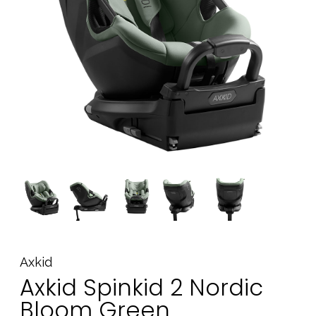
Tarvikkeet
Varaosat
Kampanjat
Lahjavinkkejä
Suosikit
Tavaramerkit
Aurinko ja uinti
Outlet
Opas
Ota meihin yhteyttä osoitteessa
Axkid
Myymälämme
Axkid Spinkid 2 Nordic
Bloom Green