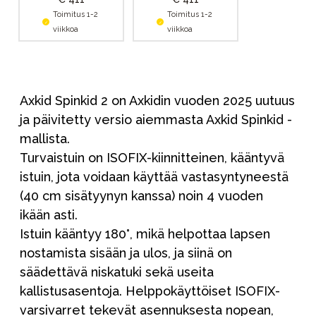
Toimitus 1-2
Toimitus 1-2
viikkoa
viikkoa
Axkid Spinkid 2 on Axkidin vuoden 2025 uutuus
ja päivitetty versio aiemmasta Axkid Spinkid -
mallista.
Turvaistuin on ISOFIX-kiinnitteinen, kääntyvä
istuin, jota voidaan käyttää vastasyntyneestä
(40 cm sisätyynyn kanssa) noin 4 vuoden
ikään asti.
Istuin kääntyy 180°, mikä helpottaa lapsen
nostamista sisään ja ulos, ja siinä on
säädettävä niskatuki sekä useita
kallistusasentoja. Helppokäyttöiset ISOFIX-
varsivarret tekevät asennuksesta nopean,