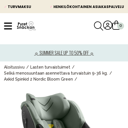
✓
TURVMAKSU
✓
HENKILÖKOHTAINEN ASIAKASPALVELU
VÅRT SORTIMENT
Uutisia
☼ SUMMER SALE UP TO 50% OFF ☼
Lastenvaunut
Lasten turvaistuimet
Aloitussivu
Lasten turvaistuimet
Selkä menosuuntaan asennettava turvaistuin 9-36 kg.
Vauvan paketti
Axkid Spinkid 2 Nordic Bloom Green
Lapsi & vauva
Lelut ja pelit
Äiti & Isä
Huonekalut & vuodevaatteet