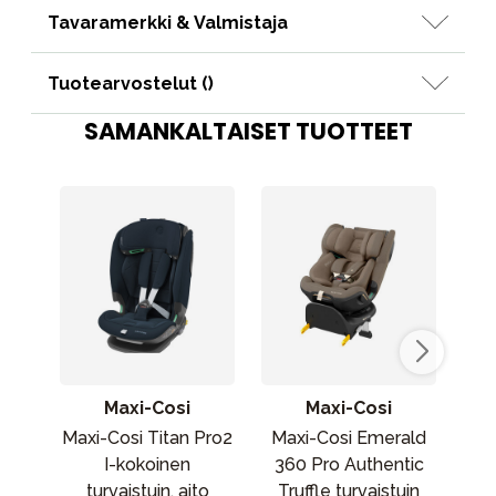
Tavaramerkki & Valmistaja
Tuotearvostelut (
)
SAMANKALTAISET TUOTTEET
Maxi-Cosi
Maxi-Cosi
Maxi-Cosi Titan Pro2
Maxi-Cosi Emerald
J
I-kokoinen
360 Pro Authentic
tu
turvaistuin, aito
Truffle turvaistuin