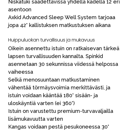
Niskatuki säädettävissä yhdellä kädellä 12 eri
asentoon
Axkid Advanced Sleep Well System tarjoaa
jopa 42° kallistuksen matkustuksen aikana
Huippuluokan turvallisuus ja mukavuus
Oikein asennettu istuin on ratkaisevan tärkeä
lapsen turvallisuuden kannalta. Spinkid
asennetaan 30 sekunnissa viidessä helpossa
vaiheessa
Selkä menosuuntaan matkustaminen
vähentää törmäysvoimia merkittävästi, ja
istuin voidaan kääntää 180° sisään- ja
uloskäyntiä varten (ei 360°)
Istuin on varustettu premium-turvavaljailla
lisämukavuutta varten
Kangas voidaan pestä pesukoneessa 30°