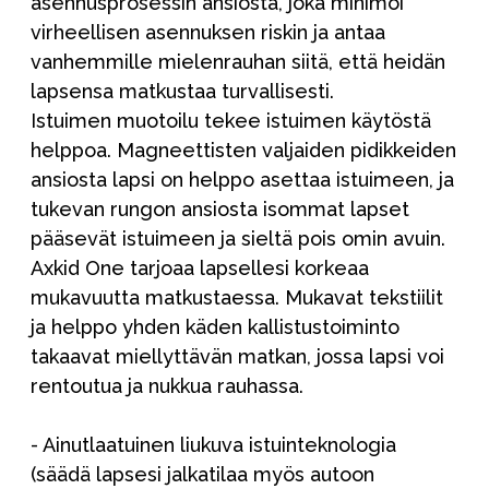
asennusprosessin ansiosta, joka minimoi
virheellisen asennuksen riskin ja antaa
vanhemmille mielenrauhan siitä, että heidän
lapsensa matkustaa turvallisesti.
Istuimen muotoilu tekee istuimen käytöstä
helppoa. Magneettisten valjaiden pidikkeiden
ansiosta lapsi on helppo asettaa istuimeen, ja
tukevan rungon ansiosta isommat lapset
pääsevät istuimeen ja sieltä pois omin avuin.
Axkid One tarjoaa lapsellesi korkeaa
mukavuutta matkustaessa. Mukavat tekstiilit
ja helppo yhden käden kallistustoiminto
takaavat miellyttävän matkan, jossa lapsi voi
rentoutua ja nukkua rauhassa.
- Ainutlaatuinen liukuva istuinteknologia
(säädä lapsesi jalkatilaa myös autoon