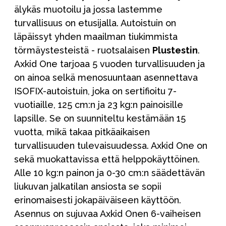
älykäs muotoilu ja jossa lastemme
turvallisuus on etusijalla. Autoistuin on
läpäissyt yhden maailman tiukimmista
törmäystesteistä -
ruotsalaisen
Plustestin
.
Axkid One tarjoaa 5 vuoden turvallisuuden ja
on ainoa selkä menosuuntaan asennettava
ISOFIX-autoistuin, joka on sertifioitu 7-
vuotiaille, 125 cm:n ja 23 kg:n painoisille
lapsille. Se on suunniteltu kestämään 15
vuotta, mikä takaa pitkäaikaisen
turvallisuuden tulevaisuudessa. Axkid One on
sekä muokattavissa että helppokäyttöinen.
Alle 10 kg:n painon ja 0-30 cm:n säädettävän
liukuvan jalkatilan ansiosta se sopii
erinomaisesti jokapäiväiseen käyttöön.
Asennus on sujuvaa Axkid Onen 6-vaiheisen