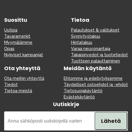
Suosittu
Tietoa
Uutisia
Palautukset & valitukset
Tavaramerkit
Synnytystakuu
Myymälämme
Hintatakuu
Opas
Varaa neuvonantaja
Nykyiset kampanjat
Takaisinvedot ja tuotetiedot
Tuotteen palauttaminen
Ota yhteyttä
Meidän käytäntö
Ota meihin yhteyttä
Ehtomme ja edellytyksemme
Tiedot
Täydelliset ostoehdot ja -ehdot
Tietoa meistä
Tietosuojakäytäntö
Evästekäytäntö
Uutiskirje
Lähetä