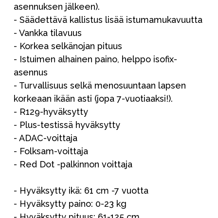
asennuksen jälkeen).
- Säädettävä kallistus lisää istumamukavuutta
- Vankka tilavuus
- Korkea selkänojan pituus
- Istuimen alhainen paino, helppo isofix-
asennus
- Turvallisuus selkä menosuuntaan lapsen
korkeaan ikään asti (jopa 7-vuotiaaksi!).
- R129-hyväksytty
- Plus-testissä hyväksytty
- ADAC-voittaja
- Folksam-voittaja
- Red Dot -palkinnon voittaja
- Hyväksytty ikä: 61 cm -7 vuotta
- Hyväksytty paino: 0-23 kg
- Hyväksytty pituus: 61-125 cm