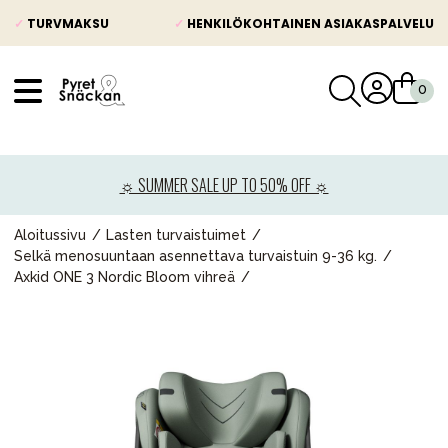
✓
TURVMAKSU
✓
HENKILÖKOHTAINEN ASIAKASPALVELU
VÅRT SORTIMENT
Uutisia
☼ SUMMER SALE UP TO 50% OFF ☼
Lastenvaunut
Lasten turvaistuimet
Aloitussivu
Lasten turvaistuimet
Selkä menosuuntaan asennettava turvaistuin 9-36 kg.
Vauvan paketti
Axkid ONE 3 Nordic Bloom vihreä
Lapsi & vauva
Lelut ja pelit
Äiti & Isä
Huonekalut & vuodevaatteet