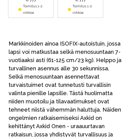
Toimitus 1-2
Toimitus 1-2
viikkoa
viikkoa
Markkinoiden ainoa ISOFIX-autoistuin, jossa
lapsi voi matkustaa selkä menosuuntaan 7-
vuotiaaksi asti (61-125 cm/23 kg). Helppo ja
turvallinen asennus alle 30 sekunnissa.
Selkä menosuuntaan asennettavat
turvaistuimet ovat tunnetusti turvallisin
valinta pienille lapsille. Tästä huolimatta
niiden muotoilu ja tilavaatimukset ovat
tehneet niistä vähemmän haluttuja. Näiden
ongelmien ratkaisemiseksi Axkid on
kehittänyt Axkid Onen - uraauurtavan
ratkaisun, jossa yhdistyvät turvallisuus ja