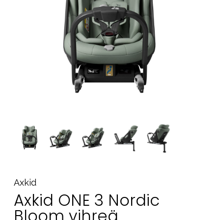
Tarvikkeet
Varaosat
Kampanjat
Lahjavinkkejä
Suosikit
Tavaramerkit
Aurinko ja uinti
Outlet
Opas
Ota meihin yhteyttä osoitteessa
Axkid
Myymälämme
Axkid ONE 3 Nordic
Bloom vihreä