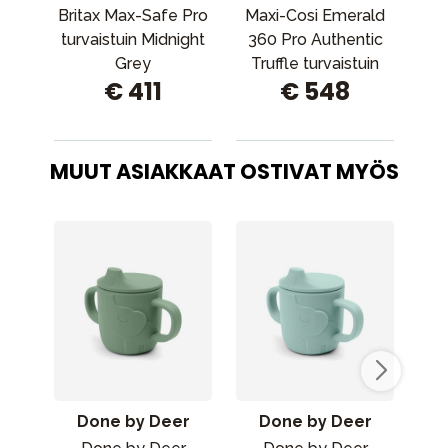
Britax Max-Safe Pro
Maxi-Cosi Emerald
J
turvaistuin Midnight
360 Pro Authentic
tu
Grey
Truffle turvaistuin
€ 411
€ 548
(keskiyönharmaa)
MUUT ASIAKKAAT OSTIVAT MYÖS
Done by Deer
Done by Deer