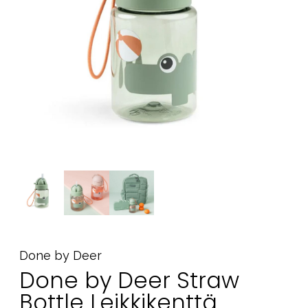
Tarvikkeet
Varaosat
Kampanjat
Lahjavinkkejä
Suosikit
Tavaramerkit
Aurinko ja uinti
Outlet
Opas
Ota meihin yhteyttä osoitteessa
Done by Deer
Myymälämme
Done by Deer Straw
Bottle Leikkikenttä