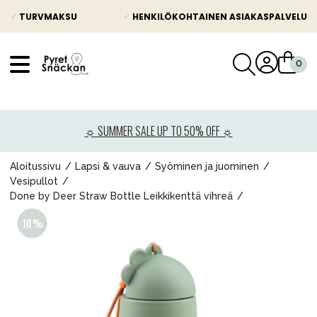
✓
TURVMAKSU
✓
HENKILÖKOHTAINEN ASIAKASPALVELU
VÅRT SORTIMENT
Uutisia
☼ SUMMER SALE UP TO 50% OFF ☼
Lastenvaunut
Lasten turvaistuimet
Aloitussivu
Lapsi & vauva
Syöminen ja juominen
Vesipullot
Vauvan paketti
Done by Deer Straw Bottle Leikkikenttä vihreä
Lapsi & vauva
Lelut ja pelit
Äiti & Isä
Huonekalut & vuodevaatteet