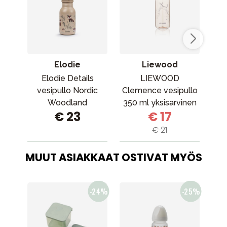
Elodie
Liewood
Elodie Details
LIEWOOD
L
vesipullo Nordic
Clemence vesipullo
v
Woodland
350 ml yksisarvinen
C
€ 23
€ 17
/ pinkki
€ 21
MUUT ASIAKKAAT OSTIVAT MYÖS