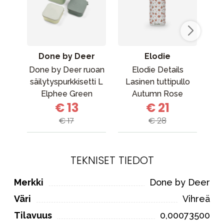
Done by Deer
Elodie
Done by Deer ruoan
Elodie Details
J
säilytyspurkkisetti L
Lasinen tuttipullo
Elphee Green
Autumn Rose
€ 13
€ 21
€ 17
€ 28
TEKNISET TIEDOT
Merkki
Done by Deer
Väri
Vihreä
Tilavuus
0,00073500