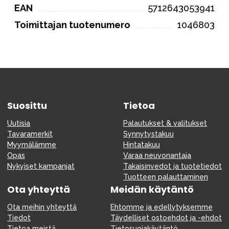
EAN
5712643053941
Toimittajan tuotenumero
1046803
Suosittu
Tietoa
Uutisia
Palautukset & valitukset
Tavaramerkit
Synnytystakuu
Myymälämme
Hintatakuu
Opas
Varaa neuvonantaja
Nykyiset kampanjat
Takaisinvedot ja tuotetiedot
Tuotteen palauttaminen
Ota yhteyttä
Meidän käytäntö
Ota meihin yhteyttä
Ehtomme ja edellytyksemme
Tiedot
Täydelliset ostoehdot ja -ehdot
Tietoa meistä
Tietosuojakäytäntö