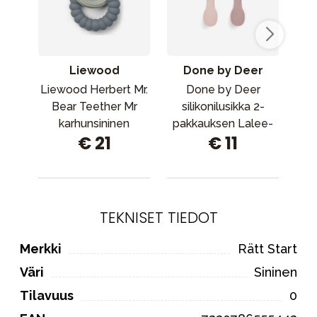
Liewood
Done by Deer
Liewood Herbert Mr.
Done by Deer
R
Bear Teether Mr
silikonilusikka 2-
karhunsininen
pakkauksen Lalee-
P
€ 21
€ 11
sekoitus
jauhetta
TEKNISET TIEDOT
Merkki
Rätt Start
Väri
Sininen
Tilavuus
0