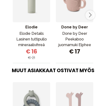
Elodie
Done by Deer
Elodie Details
Done by Deer
Lasinen tuttipullo
Peekaboo
mineraalivihreä
juomamuki Elphee
ju
€ 16
€ 17
Powder
€ 21
MUUT ASIAKKAAT OSTIVAT MYÖS