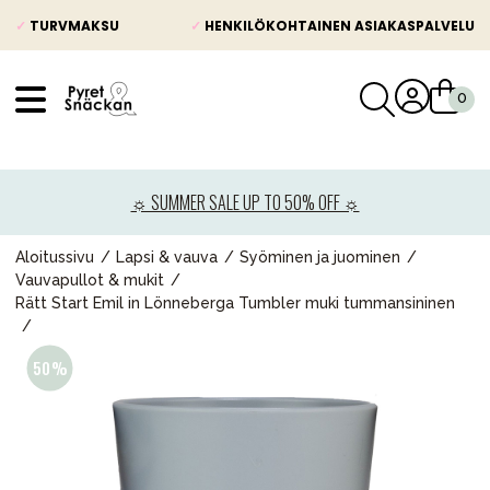
✓
TURVMAKSU
✓
HENKILÖKOHTAINEN ASIAKASPALVELU
VÅRT SORTIMENT
Uutisia
☼ SUMMER SALE UP TO 50% OFF ☼
Lastenvaunut
Lasten turvaistuimet
Aloitussivu
Lapsi & vauva
Syöminen ja juominen
Vauvapullot & mukit
Vauvan paketti
Rätt Start Emil in Lönneberga Tumbler muki tummansininen
Lapsi & vauva
Lelut ja pelit
Äiti & Isä
Huonekalut & vuodevaatteet