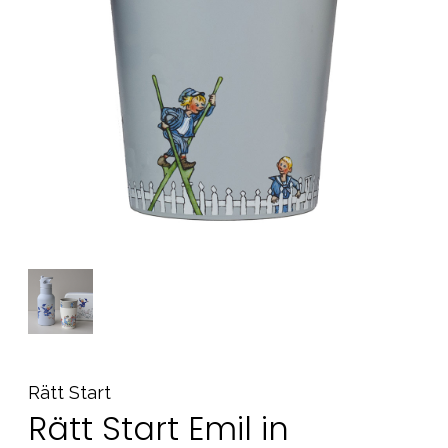
Tarvikkeet
Varaosat
Kampanjat
Lahjavinkkejä
Suosikit
Tavaramerkit
Aurinko ja uinti
Outlet
Opas
Ota meihin yhteyttä osoitteessa
Myymälämme
Rätt Start
Rätt Start Emil in