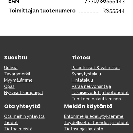
EAN
7330786555443
Toimittajan tuotenumero
RS55544
Suosittu
Tietoa
Uutisia
Palautukset & valitukset
Tavaramerkit
Synnytystakuu
Myymälämme
Hintatakuu
Opas
Varaa neuvonantaja
Nykyiset kampanjat
Takaisinvedot ja tuotetiedot
Tuotteen palauttaminen
Ota yhteyttä
Meidän käytäntö
Ota meihin yhteyttä
Ehtomme ja edellytyksemme
Tiedot
Täydelliset ostoehdot ja -ehdot
Tietoa meistä
Tietosuojakäytäntö