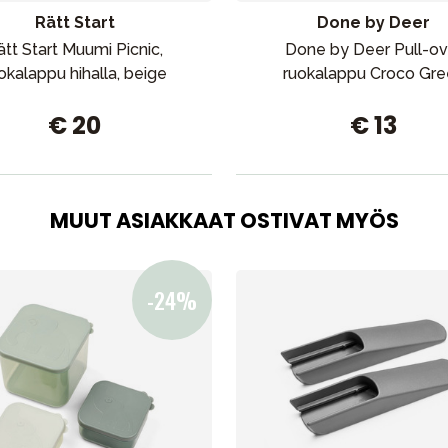
Rätt Start
Done by Deer
ätt Start Muumi Picnic,
Done by Deer Pull-ov
Outlet
Opas
Ota meihin yhteyttä osoitteessa
okalappu hihalla, beige
ruokalappu Croco Gre
€ 20
€ 13
MUUT ASIAKKAAT OSTIVAT MYÖS