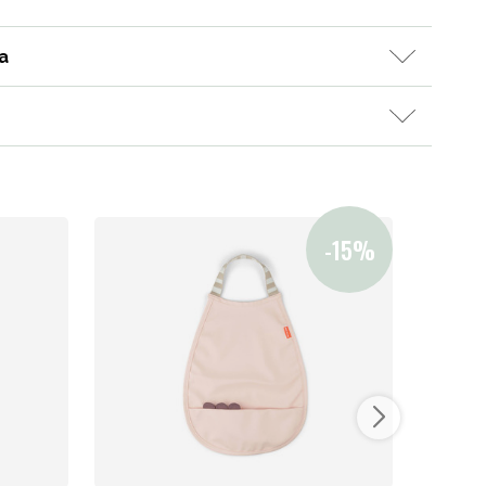
a
Kampanjat
Lahjavinkkejä
Suosikit
Tavaramerkit