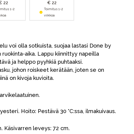
€ 22
€ 22
imitus 1-2
Toimitus 1-2
ikkoa
viikkoa
lu voi olla sotkuista, suojaa lastasi Done by
n ruokinta-aika. Lappu kiinnittyy napeilla
tävä ja helppo pyyhkiä puhtaaksi.
sku, johon roiskeet kerätään, joten se on
inä on kivoja kuvioita.
tarvikelaatuinen.
yesteri. Hoito: Pestävä 30 °C:ssa, ilmakuivaus.
. Käsivarren leveys: 72 cm.