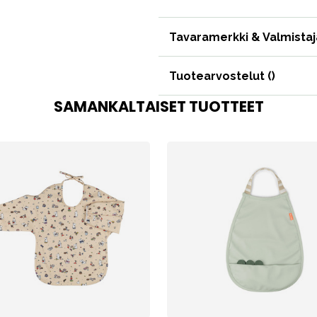
Tavaramerkki & Valmistaj
VÅRT SORTIMENT
Tuotearvostelut (
)
SAMANKALTAISET TUOTTEET
Äiti & Isä
Huonekalut & vuodevaatteet
Tarvikkeet
Varaosat