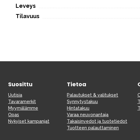
Leveys
Tilavuus
Suosittu
Tietoa
Uutisia
Palautukset & valitukset
O
Tavaramerkit
Synnytystakuu
T
Myymälämme
Hintatakuu
T
Opas
Varaa neuvonantaja
Nykyiset kampanjat
Takaisinvedot ja tuotetiedot
Tuotteen palauttaminen