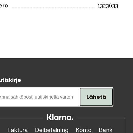
ero
1323633
tiskirje
Lähetä