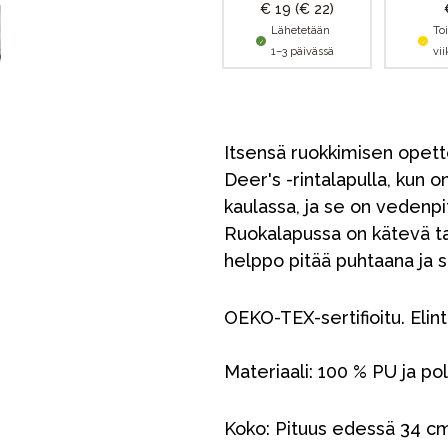
€ 19
(€ 22)
Lähetetään
To
1–3 päivässä
vi
Itsensä ruokkimisen opette
Deer's -rintalapulla, kun o
kaulassa, ja se on vedenpi
Ruokalapussa on kätevä ta
helppo pitää puhtaana ja si
OEKO-TEX-sertifioitu. Elin
Materiaali: 100 % PU ja pol
Koko: Pituus edessä 34 cm