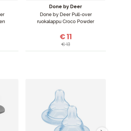
Done by Deer
er
Done by Deer Pull-over
Done
Myymälämme
en
ruokalappu Croco Powder
€ 11
€ 13