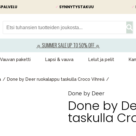
SPALVELU
✓
SYNNYTYSTAKUU
✓
☼ SUMMER SALE UP TO 50% OFF ☼
Vauvan paketti
Lapsi & vauva
Lelut ja pelit
Kam
a
Done by Deer ruokalappu taskulla Croco Vihreä
Done by Deer
Done by De
taskulla Cr