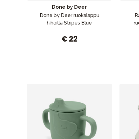
Done by Deer
Done by Deer ruokalappu
R
Aurinko ja uinti
hihoilla Stripes Blue
ru
€ 22