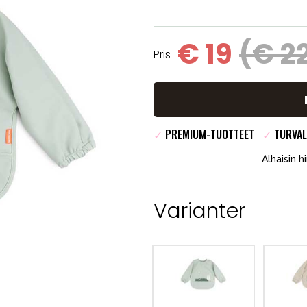
€ 19
(€ 2
Pris
✓
PREMIUM-TUOTTEET
✓
TURVAL
Alhaisin h
Varianter