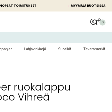
NOPEAT TOIMITUKSET
✓
MYYMÄLÄ RUOTSISSA
panjat
Lahjavinkkejä
Suosikit
Tavaramerkit
er ruokalappu
oco Vihreä