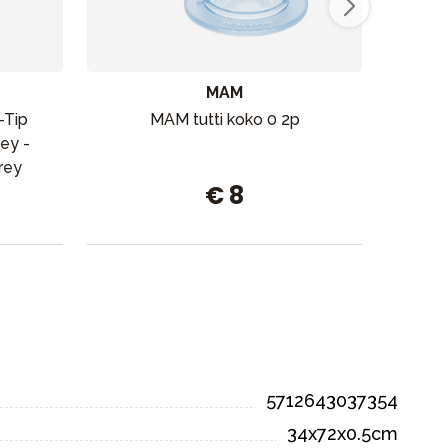
MAM
-Tip
MAM tutti koko 0 2p
Thule
ey -
rey
€ 8
5712643037354
34x72x0.5cm