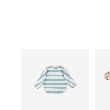
Uutisia
Lastenvaunut
Lasten turvaistuimet
Vauvan paketti
Lapsi & vauva
Lelut ja pelit