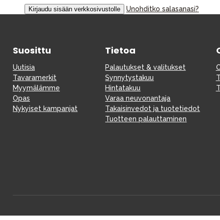
Unohditko salasanasi?
Vauvan paketti
Lapsi & vauva
Suosittu
Tietoa
Lelut ja pelit
Uutisia
Palautukset & valitukset
O
Tavaramerkit
Synnytystakuu
T
Myymälämme
Hintatakuu
T
Opas
Varaa neuvonantaja
Nykyiset kampanjat
Takaisinvedot ja tuotetiedot
Tuotteen palauttaminen
Aurinko ja uinti