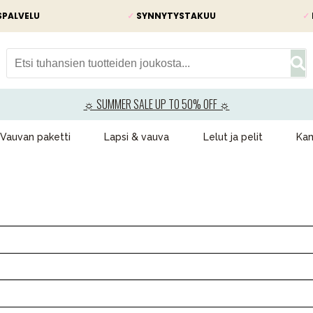
SPALVELU
✓
SYNNYTYSTAKUU
✓
☼ SUMMER SALE UP TO 50% OFF ☼
Vauvan paketti
Lapsi & vauva
Lelut ja pelit
Kam
VÅRT SORTIMENT
Äiti & Isä
Huonekalut & vuodevaatteet
Tarvikkeet