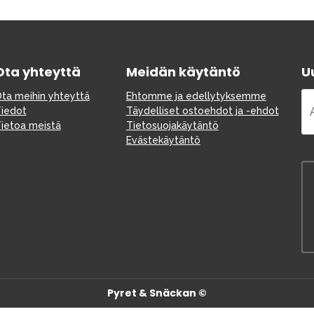
Varaosat
Ota yhteyttä
Meidän käytäntö
Uu
ta meihin yhteyttä
Ehtomme ja edellytyksemme
iedot
Täydelliset ostoehdot ja -ehdot
ietoa meistä
Tietosuojakäytäntö
Evästekäytäntö
Outlet
Opas
Ota meihin yhteyttä osoitteessa
Pyret & Snäckan ©