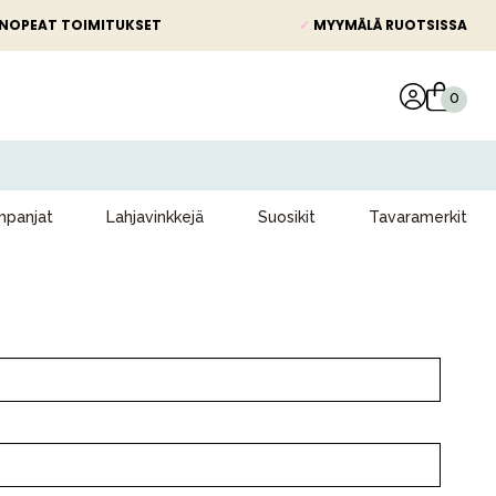
NOPEAT TOIMITUKSET
✓
MYYMÄLÄ RUOTSISSA
panjat
Lahjavinkkejä
Suosikit
Tavaramerkit
Kampanjat
Lahjavinkkejä
Suosikit