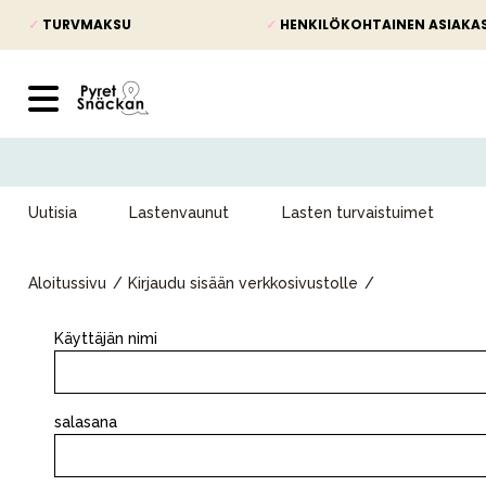
✓
TURVMAKSU
✓
HENKILÖKOHTAINEN ASIAKA
Uutisia
Lastenvaunut
Lasten turvaistuimet
Aloitussivu
Kirjaudu sisään verkkosivustolle
Käyttäjän nimi
Uutisia
salasana
Lastenvaunut
Lasten turvaistuimet