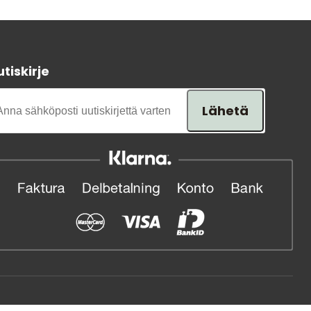
Tavaramerkit
tiskirje
Lähetä
Myymälämme