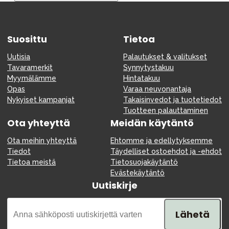
Tarvikkeet
Varaosat
Suosittu
Kampanjat
Tietoa
Lahjavinkkejä
Uutisia
Palautukset & valitukset
Tavaramerkit
Synnytystakuu
Suosikit
Myymälämme
Hintatakuu
Opas
Varaa neuvonantaja
Tavaramerkit
Nykyiset kampanjat
Takaisinvedot ja tuotetiedot
Tuotteen palauttaminen
Ota yhteyttä
Meidän käytäntö
Ota meihin yhteyttä
Ehtomme ja edellytyksemme
Aurinko ja uinti
Outlet
Opas
Tiedot
Täydelliset ostoehdot ja -ehdot
Tietoa meistä
Tietosuojakäytäntö
Ota meihin yhteyttä osoitteessa
Evästekäytäntö
Uutiskirje
Myymälämme
Lähetä