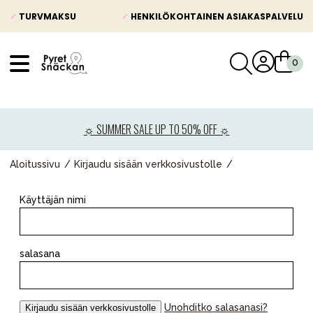
✓
TURVMAKSU
✓
HENKILÖKOHTAINEN ASIAKASPALVELU
VÅRT SORTIMENT
Uutisia
☼ SUMMER SALE UP TO 50% OFF ☼
Lastenvaunut
Lasten turvaistuimet
Aloitussivu
Kirjaudu sisään verkkosivustolle
Vauvan paketti
Käyttäjän nimi
Lapsi & vauva
Lelut ja pelit
salasana
Äiti & Isä
Huonekalut & vuodevaatteet
Unohditko salasanasi?