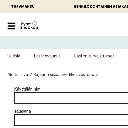
✓
TURVMAKSU
✓
HENKILÖKOHTAINEN ASIAKA
Uutisia
Lastenvaunut
Lasten turvaistuimet
Aloitussivu
Kirjaudu sisään verkkosivustolle
Käyttäjän nimi
Uutisia
salasana
Lastenvaunut
Lasten turvaistuimet