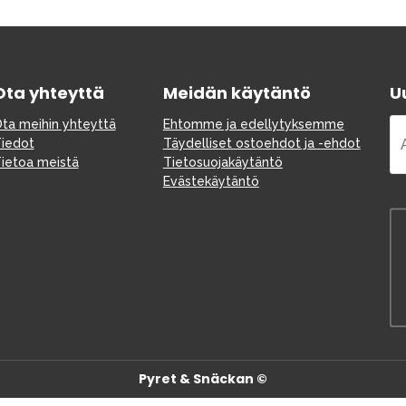
Varaosat
Ota yhteyttä
Meidän käytäntö
Uu
ta meihin yhteyttä
Ehtomme ja edellytyksemme
iedot
Täydelliset ostoehdot ja -ehdot
ietoa meistä
Tietosuojakäytäntö
Evästekäytäntö
Outlet
Opas
Ota meihin yhteyttä osoitteessa
Pyret & Snäckan ©