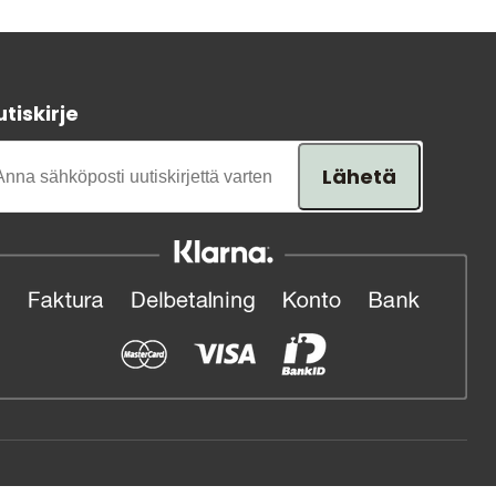
Tavaramerkit
tiskirje
Lähetä
Myymälämme