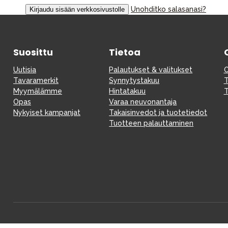
Unohditko salasanasi?
Vauvan paketti
Lapsi & vauva
Suosittu
Tietoa
Lelut ja pelit
Uutisia
Palautukset & valitukset
O
Tavaramerkit
Synnytystakuu
T
Myymälämme
Hintatakuu
T
Opas
Varaa neuvonantaja
Nykyiset kampanjat
Takaisinvedot ja tuotetiedot
Tuotteen palauttaminen
Aurinko ja uinti