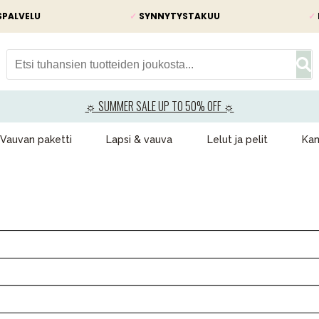
SPALVELU
✓
SYNNYTYSTAKUU
✓
☼ SUMMER SALE UP TO 50% OFF ☼
Vauvan paketti
Lapsi & vauva
Lelut ja pelit
Kam
VÅRT SORTIMENT
Äiti & Isä
Huonekalut & vuodevaatteet
Tarvikkeet