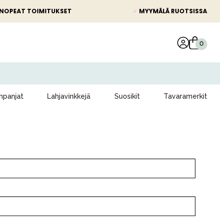
NOPEAT TOIMITUKSET
✓
MYYMÄLÄ RUOTSISSA
panjat
Lahjavinkkejä
Suosikit
Tavaramerkit
Kampanjat
Lahjavinkkejä
Suosikit