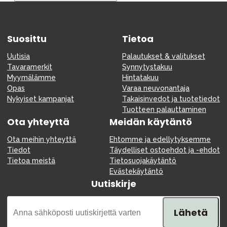
Tarvikkeet
Varaosat
Suosittu
Kampanjat
Tietoa
Lahjavinkkejä
Uutisia
Palautukset & valitukset
Tavaramerkit
Synnytystakuu
Suosikit
Myymälämme
Hintatakuu
Opas
Varaa neuvonantaja
Tavaramerkit
Nykyiset kampanjat
Takaisinvedot ja tuotetiedot
Tuotteen palauttaminen
Ota yhteyttä
Meidän käytäntö
Ota meihin yhteyttä
Ehtomme ja edellytyksemme
Aurinko ja uinti
Outlet
Opas
Tiedot
Täydelliset ostoehdot ja -ehdot
Tietoa meistä
Tietosuojakäytäntö
Ota meihin yhteyttä osoitteessa
Evästekäytäntö
Uutiskirje
Myymälämme
Lähetä