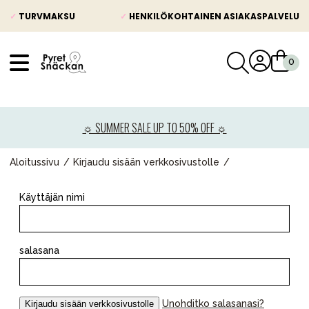
✓
TURVMAKSU
✓
HENKILÖKOHTAINEN ASIAKASPALVELU
VÅRT SORTIMENT
Uutisia
☼ SUMMER SALE UP TO 50% OFF ☼
Lastenvaunut
Lasten turvaistuimet
Aloitussivu
Kirjaudu sisään verkkosivustolle
Vauvan paketti
Käyttäjän nimi
Lapsi & vauva
Lelut ja pelit
salasana
Äiti & Isä
Huonekalut & vuodevaatteet
Unohditko salasanasi?