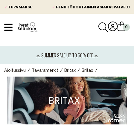
✓
TURVMAKSU
✓
HENKILÖKOHTAINEN ASIAKASPALVELU
VÅRT SORTIMENT
Uutisia
☼ SUMMER SALE UP TO 50% OFF ☼
Lastenvaunut
Lasten turvaistuimet
Aloitussivu
Tavaramerkit
Britax
Britax
Vauvan paketti
Lapsi & vauva
Lelut ja pelit
Äiti & Isä
Huonekalut & vuodevaatteet