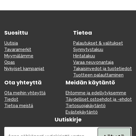
Tarvikkeet
Varaosat
Kampanjat
Suosittu
Tietoa
Lahjavinkkejä
Uutisia
Palautukset & valitukset
Suosikit
Tavaramerkit
Synnytystakuu
Tavaramerkit
Myymälämme
Hintatakuu
Opas
Varaa neuvonantaja
Nykyiset kampanjat
Takaisinvedot ja tuotetiedot
Tuotteen palauttaminen
Ota yhteyttä
Meidän käytäntö
Aurinko ja uinti
Outlet
Opas
Ota meihin yhteyttä
Ehtomme ja edellytyksemme
Tiedot
Täydelliset ostoehdot ja -ehdot
Ota meihin yhteyttä osoitteessa
Tietoa meistä
Tietosuojakäytäntö
Evästekäytäntö
Myymälämme
Uutiskirje