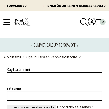
✓
TURVMAKSU
✓
HENKILÖKOHTAINEN ASIAKASPALVELU
VÅRT SORTIMENT
Uutisia
☼ SUMMER SALE UP TO 50% OFF ☼
Lastenvaunut
Lasten turvaistuimet
Aloitussivu
Kirjaudu sisään verkkosivustolle
Vauvan paketti
Käyttäjän nimi
Lapsi & vauva
Lelut ja pelit
salasana
Äiti & Isä
Huonekalut & vuodevaatteet
Unohditko salasanasi?