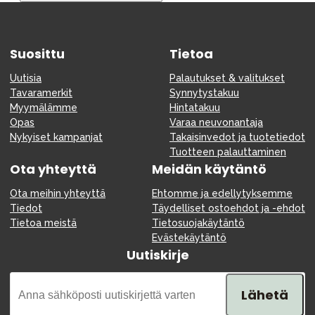
Tarvikkeet
Varaosat
Suosittu
Kampanjat
Tietoa
Lahjavinkkejä
Uutisia
Palautukset & valitukset
Tavaramerkit
Synnytystakuu
Suosikit
Myymälämme
Hintatakuu
Opas
Varaa neuvonantaja
Tavaramerkit
Nykyiset kampanjat
Takaisinvedot ja tuotetiedot
Tuotteen palauttaminen
Ota yhteyttä
Meidän käytäntö
Ota meihin yhteyttä
Ehtomme ja edellytyksemme
Aurinko ja uinti
Outlet
Opas
Tiedot
Täydelliset ostoehdot ja -ehdot
Tietoa meistä
Tietosuojakäytäntö
Ota meihin yhteyttä osoitteessa
Evästekäytäntö
Uutiskirje
Myymälämme
Lähetä