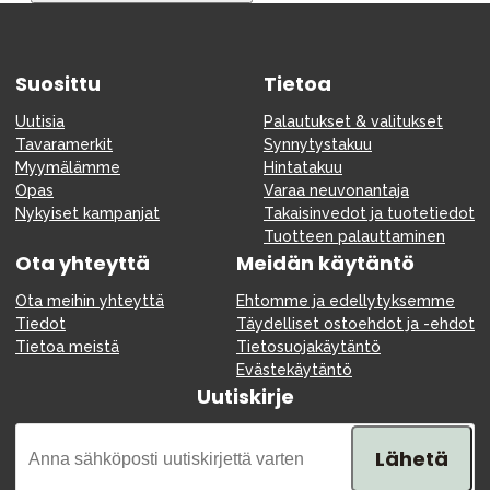
Tarvikkeet
Varaosat
Suosittu
Kampanjat
Tietoa
Lahjavinkkejä
Uutisia
Palautukset & valitukset
Tavaramerkit
Synnytystakuu
Suosikit
Myymälämme
Hintatakuu
Opas
Varaa neuvonantaja
Tavaramerkit
Nykyiset kampanjat
Takaisinvedot ja tuotetiedot
Tuotteen palauttaminen
Ota yhteyttä
Meidän käytäntö
Ota meihin yhteyttä
Ehtomme ja edellytyksemme
Aurinko ja uinti
Outlet
Opas
Tiedot
Täydelliset ostoehdot ja -ehdot
Tietoa meistä
Tietosuojakäytäntö
Ota meihin yhteyttä osoitteessa
Evästekäytäntö
Uutiskirje
Myymälämme
Lähetä