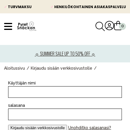
✓
TURVMAKSU
✓
HENKILÖKOHTAINEN ASIAKASPALVELU
VÅRT SORTIMENT
Uutisia
☼ SUMMER SALE UP TO 50% OFF ☼
Lastenvaunut
Lasten turvaistuimet
Aloitussivu
Kirjaudu sisään verkkosivustolle
Vauvan paketti
Käyttäjän nimi
Lapsi & vauva
Lelut ja pelit
salasana
Äiti & Isä
Huonekalut & vuodevaatteet
Unohditko salasanasi?