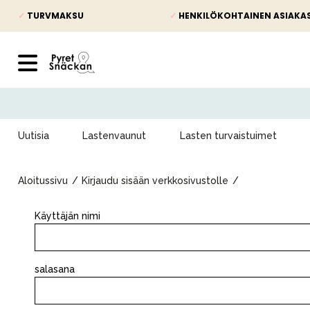
✓
TURVMAKSU
✓
HENKILÖKOHTAINEN ASIAKA
Uutisia
Lastenvaunut
Lasten turvaistuimet
Aloitussivu
Kirjaudu sisään verkkosivustolle
Käyttäjän nimi
Uutisia
salasana
Lastenvaunut
Lasten turvaistuimet