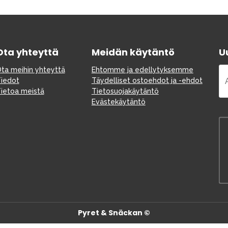
Varaosat
Ota yhteyttä
Meidän käytäntö
Uu
ta meihin yhteyttä
Ehtomme ja edellytyksemme
iedot
Täydelliset ostoehdot ja -ehdot
ietoa meistä
Tietosuojakäytäntö
Evästekäytäntö
Outlet
Opas
Ota meihin yhteyttä osoitteessa
Pyret & Snäckan ©