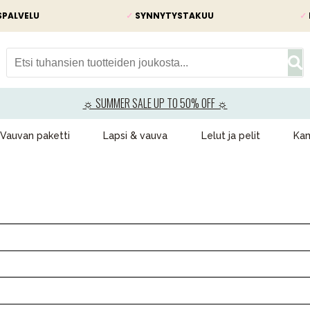
SPALVELU
✓
SYNNYTYSTAKUU
✓
☼ SUMMER SALE UP TO 50% OFF ☼
Vauvan paketti
Lapsi & vauva
Lelut ja pelit
Kam
VÅRT SORTIMENT
Äiti & Isä
Huonekalut & vuodevaatteet
Tarvikkeet