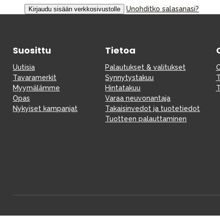
Unohditko salasanasi?
Vauvan paketti
Lapsi & vauva
Suosittu
Tietoa
Lelut ja pelit
Uutisia
Palautukset & valitukset
O
Tavaramerkit
Synnytystakuu
T
Myymälämme
Hintatakuu
T
Opas
Varaa neuvonantaja
Nykyiset kampanjat
Takaisinvedot ja tuotetiedot
Tuotteen palauttaminen
Aurinko ja uinti