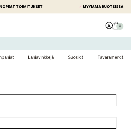
NOPEAT TOIMITUKSET
✓
MYYMÄLÄ RUOTSISSA
panjat
Lahjavinkkejä
Suosikit
Tavaramerkit
Kampanjat
Lahjavinkkejä
Suosikit