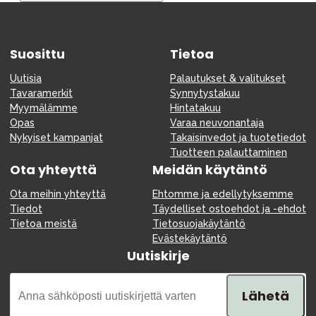
Tarvikkeet
Varaosat
Suosittu
Kampanjat
Tietoa
Lahjavinkkejä
Uutisia
Palautukset & valitukset
Tavaramerkit
Synnytystakuu
Suosikit
Myymälämme
Hintatakuu
Opas
Varaa neuvonantaja
Tavaramerkit
Nykyiset kampanjat
Takaisinvedot ja tuotetiedot
Tuotteen palauttaminen
Ota yhteyttä
Meidän käytäntö
Ota meihin yhteyttä
Ehtomme ja edellytyksemme
Aurinko ja uinti
Outlet
Opas
Tiedot
Täydelliset ostoehdot ja -ehdot
Tietoa meistä
Tietosuojakäytäntö
Ota meihin yhteyttä osoitteessa
Evästekäytäntö
Uutiskirje
Myymälämme
Lähetä