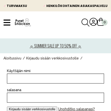
✓
TURVMAKSU
✓
HENKILÖKOHTAINEN ASIAKASPALVELU
VÅRT SORTIMENT
Uutisia
☼ SUMMER SALE UP TO 50% OFF ☼
Lastenvaunut
Lasten turvaistuimet
Aloitussivu
Kirjaudu sisään verkkosivustolle
Vauvan paketti
Käyttäjän nimi
Lapsi & vauva
Lelut ja pelit
salasana
Äiti & Isä
Huonekalut & vuodevaatteet
Unohditko salasanasi?