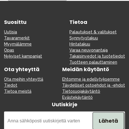
Tarvikkeet
Varaosat
Suosittu
Kampanjat
Tietoa
Lahjavinkkejä
Uutisia
Palautukset & valitukset
Tavaramerkit
Synnytystakuu
Suosikit
Myymälämme
Hintatakuu
Opas
Varaa neuvonantaja
Tavaramerkit
Nykyiset kampanjat
Takaisinvedot ja tuotetiedot
Tuotteen palauttaminen
Ota yhteyttä
Meidän käytäntö
Ota meihin yhteyttä
Ehtomme ja edellytyksemme
Aurinko ja uinti
Outlet
Opas
Tiedot
Täydelliset ostoehdot ja -ehdot
Tietoa meistä
Tietosuojakäytäntö
Ota meihin yhteyttä osoitteessa
Evästekäytäntö
Uutiskirje
Myymälämme
Lähetä