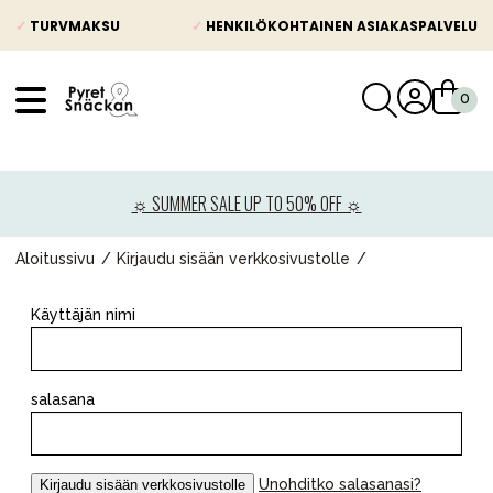
✓
TURVMAKSU
✓
HENKILÖKOHTAINEN ASIAKASPALVELU
VÅRT SORTIMENT
Uutisia
☼ SUMMER SALE UP TO 50% OFF ☼
Lastenvaunut
Lasten turvaistuimet
Aloitussivu
Kirjaudu sisään verkkosivustolle
Vauvan paketti
Käyttäjän nimi
Lapsi & vauva
Lelut ja pelit
salasana
Äiti & Isä
Huonekalut & vuodevaatteet
Unohditko salasanasi?